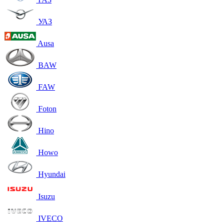
УАЗ
Ausa
BAW
FAW
Foton
Hino
Howo
Hyundai
Isuzu
IVECO