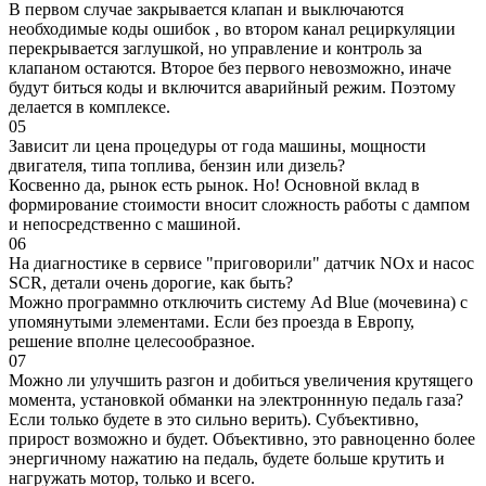
В первом случае закрывается клапан и выключаются
необходимые коды ошибок , во втором канал рециркуляции
перекрывается заглушкой, но управление и контроль за
клапаном остаются. Второе без первого невозможно, иначе
будут биться коды и включится аварийный режим. Поэтому
делается в комплексе.
05
Зависит ли цена процедуры от года машины, мощности
двигателя, типа топлива, бензин или дизель?
Косвенно да, рынок есть рынок. Но! Основной вклад в
формирование стоимости вносит сложность работы с дампом
и непосредственно с машиной.
06
На диагностике в сервисе "приговорили" датчик NOx и насос
SCR, детали очень дорогие, как быть?
Можно программно отключить систему Ad Blue (мочевина) с
упомянутыми элементами. Если без проезда в Европу,
решение вполне целесообразное.
07
Можно ли улучшить разгон и добиться увеличения крутящего
момента, установкой обманки на электроннную педаль газа?
Если только будете в это сильно верить). Субъективно,
прирост возможно и будет. Объективно, это равноценно более
энергичному нажатию на педаль, будете больше крутить и
нагружать мотор, только и всего.