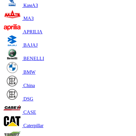
КамАЗ
МАЗ
APRILIA
BAJAJ
BENELLI
BMW
China
DSG
CASE
Caterpillar