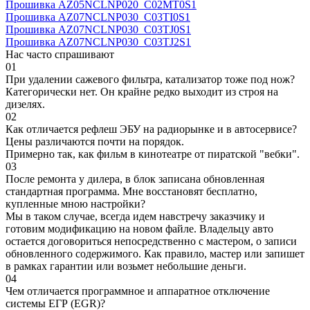
Прошивка AZ05NCLNP020_C02MT0S1
Прошивка AZ07NCLNP030_C03TI0S1
Прошивка AZ07NCLNP030_C03TJ0S1
Прошивка AZ07NCLNP030_C03TJ2S1
Нас часто спрашивают
01
При удалении сажевого фильтра, катализатор тоже под нож?
Категорически нет. Он крайне редко выходит из строя на
дизелях.
02
Как отличается рефлеш ЭБУ на радиорынке и в автосервисе?
Цены различаются почти на порядок.
Примерно так, как фильм в кинотеатре от пиратской "вебки".
03
После ремонта у дилера, в блок записана обновленная
стандартная программа. Мне восстановят бесплатно,
купленные мною настройки?
Мы в таком случае, всегда идем навстречу заказчику и
готовим модификацию на новом файле. Владельцу авто
остается договориться непосредственно с мастером, о записи
обновленного содержимого. Как правило, мастер или запишет
в рамках гарантии или возьмет небольшие деньги.
04
Чем отличается программное и аппаратное отключение
системы ЕГР (EGR)?