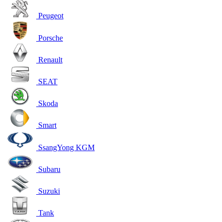
Peugeot
Porsche
Renault
SEAT
Skoda
Smart
SsangYong KGM
Subaru
Suzuki
Tank