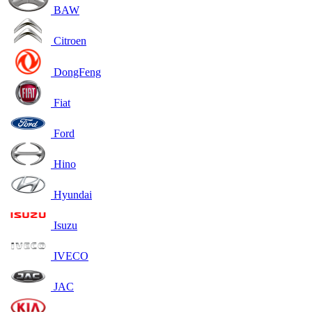
BAW
Citroen
DongFeng
Fiat
Ford
Hino
Hyundai
Isuzu
IVECO
JAC