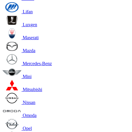
Lifan
Luxgen
Maserati
Mazda
Mercedes-Benz
Mini
Mitsubishi
Nissan
Omoda
Opel