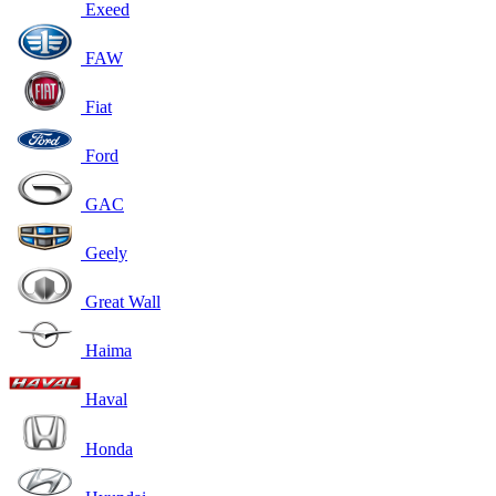
Exeed
FAW
Fiat
Ford
GAC
Geely
Great Wall
Haima
Haval
Honda