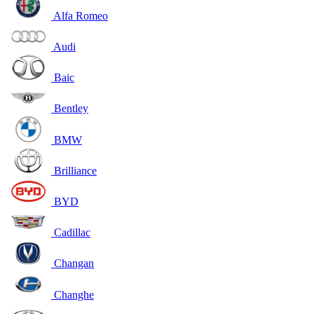
Alfa Romeo
Audi
Baic
Bentley
BMW
Brilliance
BYD
Cadillac
Changan
Changhe