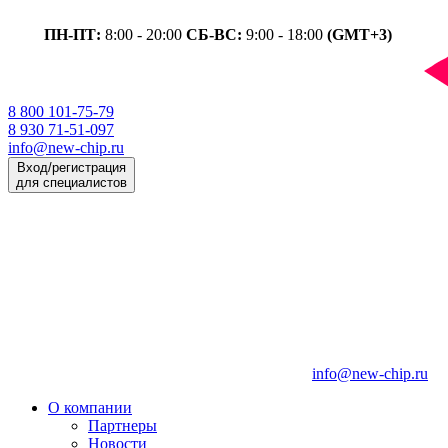
ПН-ПТ:
8:00 - 20:00
СБ-ВС:
9:00 - 18:00
(GMT+3)
8 800 101-75-79
8 930 71-51-097
info@new-chip.ru
Вход/регистрация
для специалистов
info@new-chip.ru
О компании
Партнеры
Новости