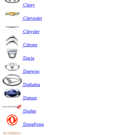
Chery
Chevrolet
Chrysler
Citroen
Dacia
Daewoo
Daihatsu
Datsun
Dodge
DongFeng