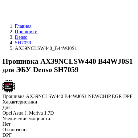
Главная
Прошивки
Denso
SH7059
AX39NCLSW440_B44WJ0S1
Прошивка AX39NCLSW440 B44WJ0S1
для ЭБУ Denso SH7059
Прошивка AX39NCLSW440 B44WJ0S1 NEWCHIP EGR DPF
Характеристики
Для:
Opel Astra J, Meriva 1.7D
Увеличение мощности:
Нет
Отключено:
DPF