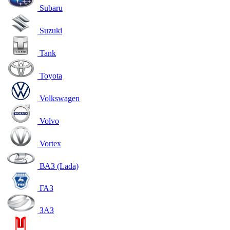
Subaru
Suzuki
Tank
Toyota
Volkswagen
Volvo
Vortex
ВАЗ (Lada)
ГАЗ
ЗАЗ