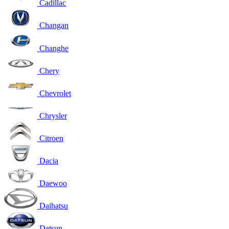
Cadillac
Changan
Changhe
Chery
Chevrolet
Chrysler
Citroen
Dacia
Daewoo
Daihatsu
Datsun