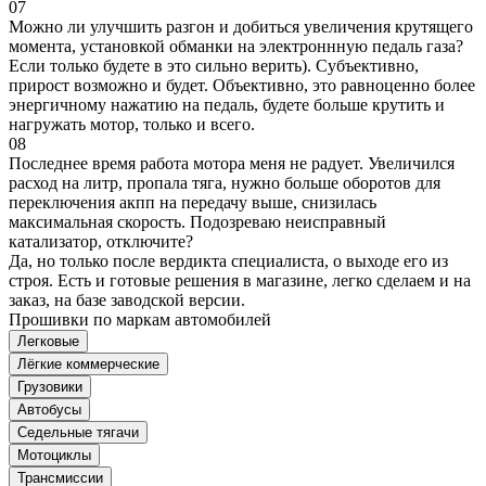
07
Можно ли улучшить разгон и добиться увеличения крутящего
момента, установкой обманки на электроннную педаль газа?
Если только будете в это сильно верить). Субъективно,
прирост возможно и будет. Объективно, это равноценно более
энергичному нажатию на педаль, будете больше крутить и
нагружать мотор, только и всего.
08
Последнее время работа мотора меня не радует. Увеличился
расход на литр, пропала тяга, нужно больше оборотов для
переключения акпп на передачу выше, снизилась
максимальная скорость. Подозреваю неисправный
катализатор, отключите?
Да, но только после вердикта специалиста, о выходе его из
строя. Есть и готовые решения в магазине, легко сделаем и на
заказ, на базе заводской версии.
Прошивки по маркам автомобилей
Легковые
Лёгкие коммерческие
Грузовики
Автобусы
Седельные тягачи
Мотоциклы
Трансмиссии