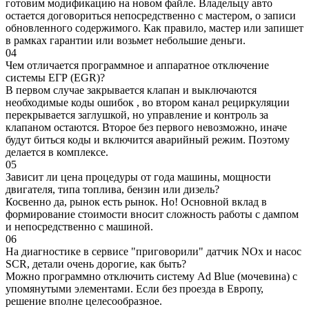
готовим модификацию на новом файле. Владельцу авто
остается договориться непосредственно с мастером, о записи
обновленного содержимого. Как правило, мастер или запишет
в рамках гарантии или возьмет небольшие деньги.
04
Чем отличается программное и аппаратное отключение
системы ЕГР (EGR)?
В первом случае закрывается клапан и выключаются
необходимые коды ошибок , во втором канал рециркуляции
перекрывается заглушкой, но управление и контроль за
клапаном остаются. Второе без первого невозможно, иначе
будут биться коды и включится аварийный режим. Поэтому
делается в комплексе.
05
Зависит ли цена процедуры от года машины, мощности
двигателя, типа топлива, бензин или дизель?
Косвенно да, рынок есть рынок. Но! Основной вклад в
формирование стоимости вносит сложность работы с дампом
и непосредственно с машиной.
06
На диагностике в сервисе "приговорили" датчик NOx и насос
SCR, детали очень дорогие, как быть?
Можно программно отключить систему Ad Blue (мочевина) с
упомянутыми элементами. Если без проезда в Европу,
решение вполне целесообразное.