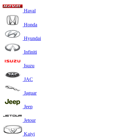
Haval
Honda
Hyundai
Infiniti
Isuzu
JAC
Jaguar
Jeep
Jetour
Kaiyi