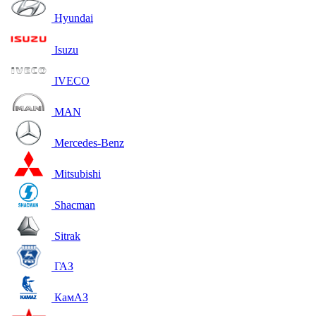
Hyundai
Isuzu
IVECO
MAN
Mercedes-Benz
Mitsubishi
Shacman
Sitrak
ГАЗ
КамАЗ