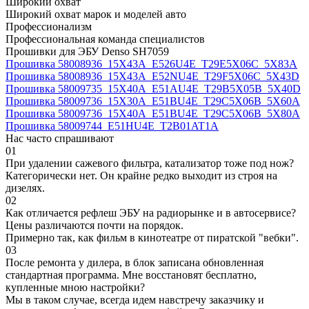
Широкий охват
Широкий охват марок и моделей авто
Профессионализм
Профессиональная команда специалистов
Прошивки для ЭБУ Denso SH7059
Прошивка 58008936_15X43A_E526U4E_T29E5X06C_5X83A
Прошивка 58008936_15X43A_E52NU4E_T29F5X06C_5X43D
Прошивка 58009735_15X40A_E51AU4E_T29B5X05B_5X40D
Прошивка 58009736_15X30A_E51BU4E_T29C5X06B_5X60A
Прошивка 58009736_15X40A_E51BU4E_T29C5X06B_5X80A
Прошивка 58009744_E51HU4E_T2B01AT1A
Нас часто спрашивают
01
При удалении сажевого фильтра, катализатор тоже под нож?
Категорически нет. Он крайне редко выходит из строя на
дизелях.
02
Как отличается рефлеш ЭБУ на радиорынке и в автосервисе?
Цены различаются почти на порядок.
Примерно так, как фильм в кинотеатре от пиратской "вебки".
03
После ремонта у дилера, в блок записана обновленная
стандартная программа. Мне восстановят бесплатно,
купленные мною настройки?
Мы в таком случае, всегда идем навстречу заказчику и