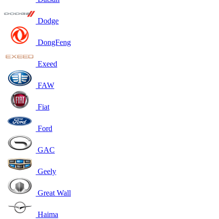
Dodge
DongFeng
Exeed
FAW
Fiat
Ford
GAC
Geely
Great Wall
Haima