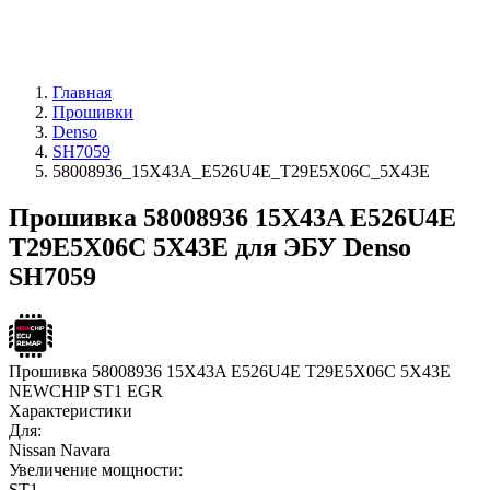
Главная
Прошивки
Denso
SH7059
58008936_15X43A_E526U4E_T29E5X06C_5X43E
Прошивка 58008936 15X43A E526U4E
T29E5X06C 5X43E для ЭБУ Denso
SH7059
Прошивка 58008936 15X43A E526U4E T29E5X06C 5X43E
NEWCHIP ST1 EGR
Характеристики
Для:
Nissan Navara
Увеличение мощности:
ST1