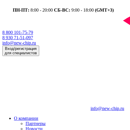
ПН-ПТ:
8:00 - 20:00
СБ-ВС:
9:00 - 18:00
(GMT+3)
8 800 101-75-79
8 930 71-51-097
info@new-chip.ru
Вход/регистрация
для специалистов
info@new-chip.ru
О компании
Партнеры
Новости