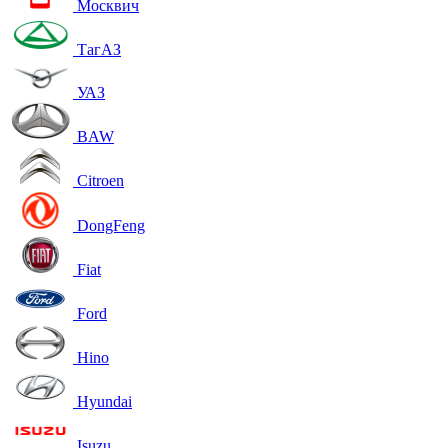
Москвич
ТагАЗ
УАЗ
BAW
Citroen
DongFeng
Fiat
Ford
Hino
Hyundai
Isuzu