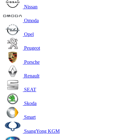
Nissan
Omoda
Opel
Peugeot
Porsche
Renault
SEAT
Skoda
Smart
SsangYong KGM