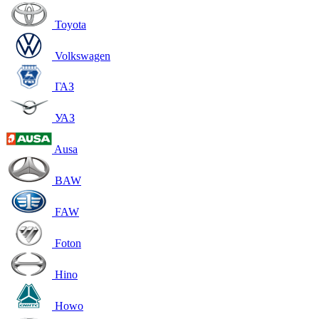
Toyota
Volkswagen
ГАЗ
УАЗ
Ausa
BAW
FAW
Foton
Hino
Howo