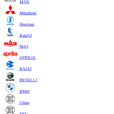
MAN
Mitsubishi
Shacman
КамАЗ
МАЗ
APRILIA
BAJAJ
BENELLI
BMW
China
DSG