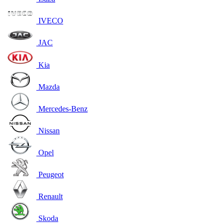
IVECO
JAC
Kia
Mazda
Mercedes-Benz
Nissan
Opel
Peugeot
Renault
Skoda