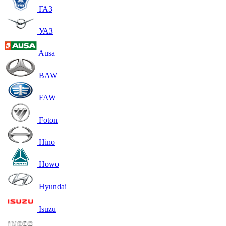
ГАЗ
УАЗ
Ausa
BAW
FAW
Foton
Hino
Howo
Hyundai
Isuzu