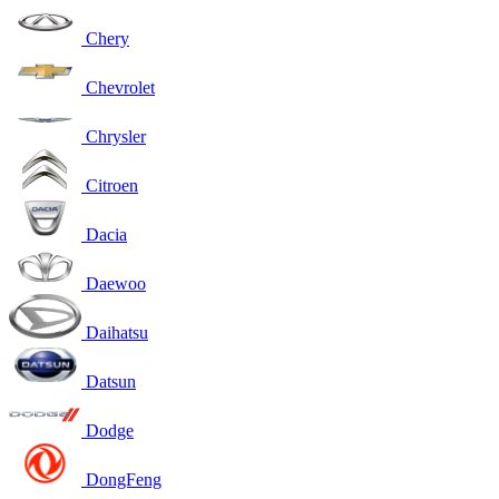
Chery
Chevrolet
Chrysler
Citroen
Dacia
Daewoo
Daihatsu
Datsun
Dodge
DongFeng