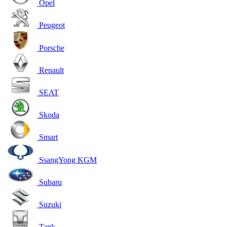
Opel
Peugeot
Porsche
Renault
SEAT
Skoda
Smart
SsangYong KGM
Subaru
Suzuki
Tank