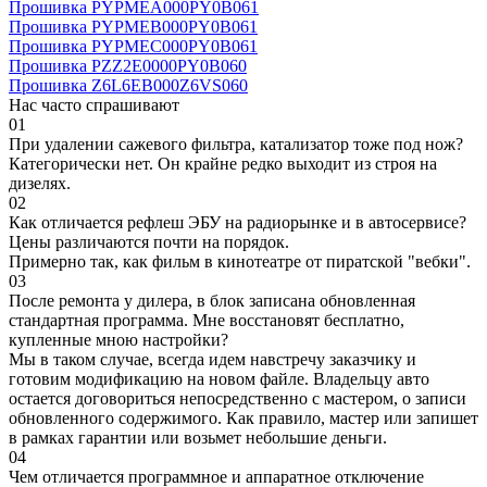
Прошивка PYPMEA000PY0B061
Прошивка PYPMEB000PY0B061
Прошивка PYPMEC000PY0B061
Прошивка PZZ2E0000PY0B060
Прошивка Z6L6EB000Z6VS060
Нас часто спрашивают
01
При удалении сажевого фильтра, катализатор тоже под нож?
Категорически нет. Он крайне редко выходит из строя на
дизелях.
02
Как отличается рефлеш ЭБУ на радиорынке и в автосервисе?
Цены различаются почти на порядок.
Примерно так, как фильм в кинотеатре от пиратской "вебки".
03
После ремонта у дилера, в блок записана обновленная
стандартная программа. Мне восстановят бесплатно,
купленные мною настройки?
Мы в таком случае, всегда идем навстречу заказчику и
готовим модификацию на новом файле. Владельцу авто
остается договориться непосредственно с мастером, о записи
обновленного содержимого. Как правило, мастер или запишет
в рамках гарантии или возьмет небольшие деньги.
04
Чем отличается программное и аппаратное отключение