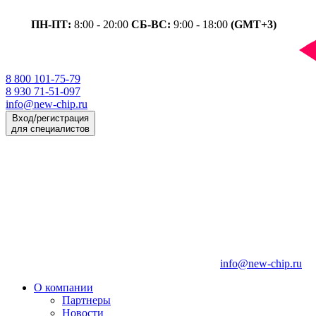
ПН-ПТ:
8:00 - 20:00
СБ-ВС:
9:00 - 18:00
(GMT+3)
8 800 101-75-79
8 930 71-51-097
info@new-chip.ru
Вход/регистрация
для специалистов
info@new-chip.ru
О компании
Партнеры
Новости