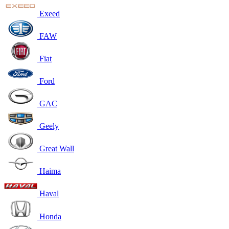
Exeed
FAW
Fiat
Ford
GAC
Geely
Great Wall
Haima
Haval
Honda