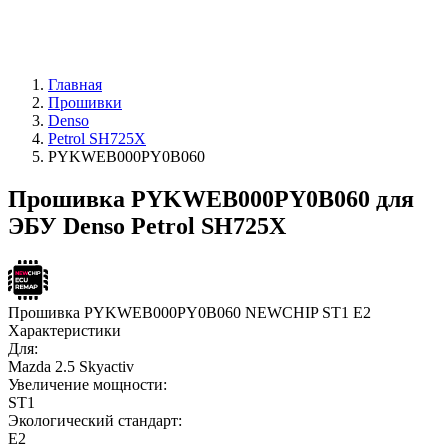
Главная
Прошивки
Denso
Petrol SH725X
PYKWEB000PY0B060
Прошивка PYKWEB000PY0B060 для
ЭБУ Denso Petrol SH725X
Прошивка PYKWEB000PY0B060 NEWCHIP ST1 E2
Характеристики
Для:
Mazda 2.5 Skyactiv
Увеличение мощности:
ST1
Экологический стандарт:
E2