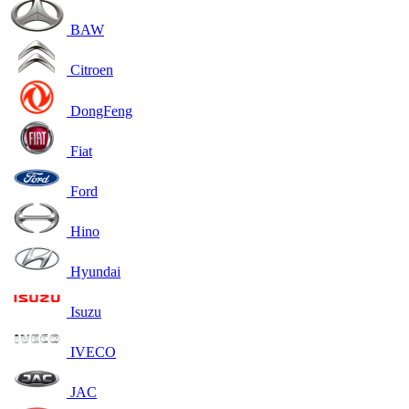
BAW
Citroen
DongFeng
Fiat
Ford
Hino
Hyundai
Isuzu
IVECO
JAC