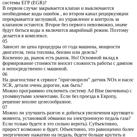
системы ЕГР (EGR)?
В первом случае закрывается клапан и выключаются
необходимые коды ошибок , во втором канал рециркуляции
перекрывается заглушкой, но управление и контроль за
клапаном остаются. Второе без первого невозможно, иначе
будут биться коды и включится аварийный режим. Поэтому
делается в комплексе.
05
Зависит ли цена процедуры от года машины, мощности
двигателя, типа топлива, бензин или дизель?
Косвенно да, рынок есть рынок. Но! Основной вклад в
формирование стоимости вносит сложность работы с дампом
и непосредственно с машиной.
06
На диагностике в сервисе "приговорили" датчик NOx и насос
SCR, детали очень дорогие, как быть?
Можно программно отключить систему Ad Blue (мочевина) с
упомянутыми элементами. Если без проезда в Европу,
решение вполне целесообразное.
07
Можно ли улучшить разгон и добиться увеличения крутящего
момента, установкой обманки на электроннную педаль газа?
Если только будете в это сильно верить). Субъективно,
прирост возможно и будет. Объективно, это равноценно более
энергичному нажатию на педаль, будете больше крутить и