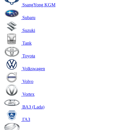
SsangYong KGM
Subaru
Suzuki
Tank
Toyota
Volkswagen
Volvo
Vortex
ВАЗ (Lada)
ГАЗ