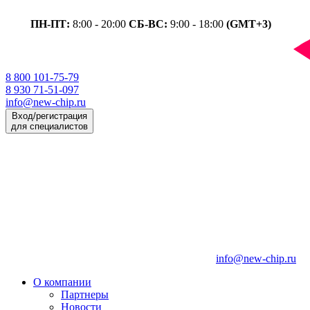
ПН-ПТ:
8:00 - 20:00
СБ-ВС:
9:00 - 18:00
(GMT+3)
8 800 101-75-79
8 930 71-51-097
info@new-chip.ru
Вход/регистрация
для специалистов
info@new-chip.ru
О компании
Партнеры
Новости