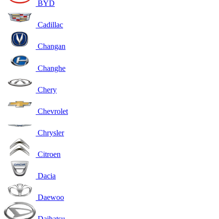
BYD
Cadillac
Changan
Changhe
Chery
Chevrolet
Chrysler
Citroen
Dacia
Daewoo
Daihatsu