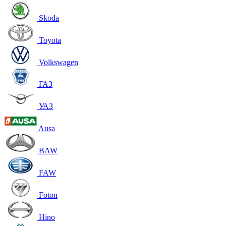
Skoda
Toyota
Volkswagen
ГАЗ
УАЗ
Ausa
BAW
FAW
Foton
Hino