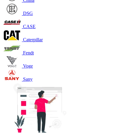
China
DSG
CASE
Caterpillar
Fendt
Voge
Sany