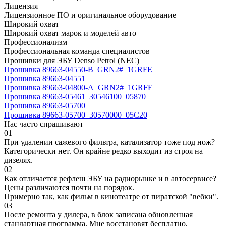
Лицензия
Лицензионное ПО и оригинальное оборудование
Широкий охват
Широкий охват марок и моделей авто
Профессионализм
Профессиональная команда специалистов
Прошивки для ЭБУ Denso Petrol (NEC)
Прошивка 89663-04550-B_GRN2#_1GRFE
Прошивка 89663-04551
Прошивка 89663-04800-A_GRN2#_1GRFE
Прошивка 89663-05461_30546100_05870
Прошивка 89663-05700
Прошивка 89663-05700_30570000_05C20
Нас часто спрашивают
01
При удалении сажевого фильтра, катализатор тоже под нож?
Категорически нет. Он крайне редко выходит из строя на
дизелях.
02
Как отличается рефлеш ЭБУ на радиорынке и в автосервисе?
Цены различаются почти на порядок.
Примерно так, как фильм в кинотеатре от пиратской "вебки".
03
После ремонта у дилера, в блок записана обновленная
стандартная программа. Мне восстановят бесплатно,