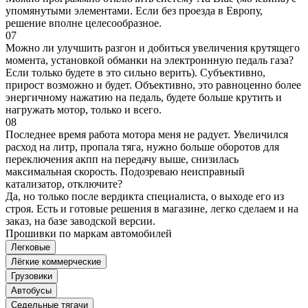
упомянутыми элементами. Если без проезда в Европу,
решение вполне целесообразное.
07
Можно ли улучшить разгон и добиться увеличения крутящего
момента, установкой обманки на электроннную педаль газа?
Если только будете в это сильно верить). Субъективно,
прирост возможно и будет. Объективно, это равноценно более
энергичному нажатию на педаль, будете больше крутить и
нагружать мотор, только и всего.
08
Последнее время работа мотора меня не радует. Увеличился
расход на литр, пропала тяга, нужно больше оборотов для
переключения акпп на передачу выше, снизилась
максимальная скорость. Подозреваю неисправный
катализатор, отключите?
Да, но только после вердикта специалиста, о выходе его из
строя. Есть и готовые решения в магазине, легко сделаем и на
заказ, на базе заводской версии.
Прошивки по маркам автомобилей
Легковые
Лёгкие коммерческие
Грузовики
Автобусы
Седельные тягачи