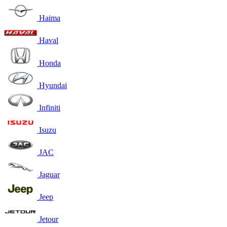
Haima
Haval
Honda
Hyundai
Infiniti
Isuzu
JAC
Jaguar
Jeep
Jetour