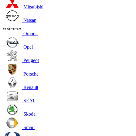
Mitsubishi
Nissan
Omoda
Opel
Peugeot
Porsche
Renault
SEAT
Skoda
Smart