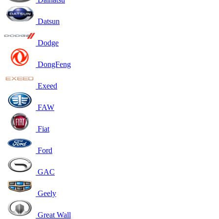
Datsun
Dodge
DongFeng
Exeed
FAW
Fiat
Ford
GAC
Geely
Great Wall