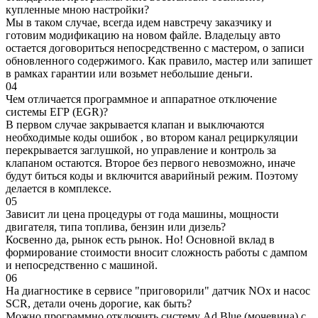
купленные мною настройки?
Мы в таком случае, всегда идем навстречу заказчику и
готовим модификацию на новом файле. Владельцу авто
остается договориться непосредственно с мастером, о записи
обновленного содержимого. Как правило, мастер или запишет
в рамках гарантии или возьмет небольшие деньги.
04
Чем отличается программное и аппаратное отключение
системы ЕГР (EGR)?
В первом случае закрывается клапан и выключаются
необходимые коды ошибок , во втором канал рециркуляции
перекрывается заглушкой, но управление и контроль за
клапаном остаются. Второе без первого невозможно, иначе
будут биться коды и включится аварийный режим. Поэтому
делается в комплексе.
05
Зависит ли цена процедуры от года машины, мощности
двигателя, типа топлива, бензин или дизель?
Косвенно да, рынок есть рынок. Но! Основной вклад в
формирование стоимости вносит сложность работы с дампом
и непосредственно с машиной.
06
На диагностике в сервисе "приговорили" датчик NOx и насос
SCR, детали очень дорогие, как быть?
Можно программно отключить систему Ad Blue (мочевина) с