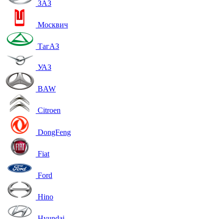
ЗАЗ
Москвич
ТагАЗ
УАЗ
BAW
Citroen
DongFeng
Fiat
Ford
Hino
Hyundai