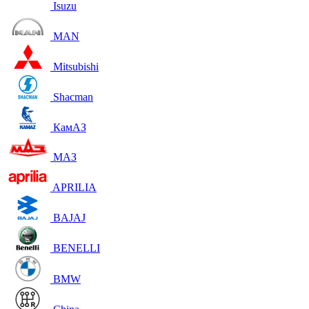
Isuzu
MAN
Mitsubishi
Shacman
КамАЗ
МАЗ
APRILIA
BAJAJ
BENELLI
BMW