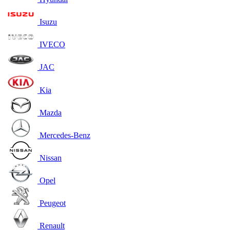
Isuzu
IVECO
JAC
Kia
Mazda
Mercedes-Benz
Nissan
Opel
Peugeot
Renault