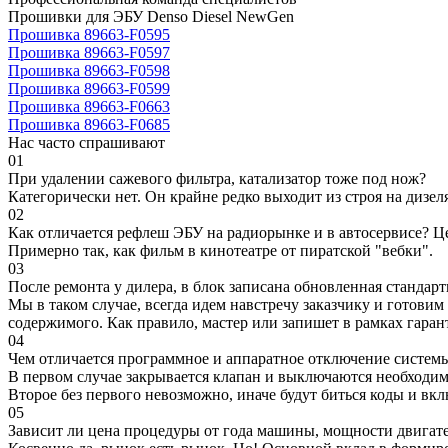
Прошивки для ЭБУ Denso Diesel NewGen
Прошивка 89663-F0595
Прошивка 89663-F0597
Прошивка 89663-F0598
Прошивка 89663-F0599
Прошивка 89663-F0663
Прошивка 89663-F0685
Нас часто спрашивают
01
При удалении сажевого фильтра, катализатор тоже под нож?
Категорически нет. Он крайне редко выходит из строя на дизел
02
Как отличается рефлеш ЭБУ на радиорынке и в автосервисе? Ц
Примерно так, как фильм в кинотеатре от пиратской "вебки".
03
После ремонта у дилера, в блок записана обновленная станда
Мы в таком случае, всегда идем навстречу заказчику и готови
содержимого. Как правило, мастер или запишет в рамках гаран
04
Чем отличается программное и аппаратное отключение систем
В первом случае закрывается клапан и выключаются необходимы
Второе без первого невозможно, иначе будут биться коды и вк
05
Зависит ли цена процедуры от года машины, мощности двигател