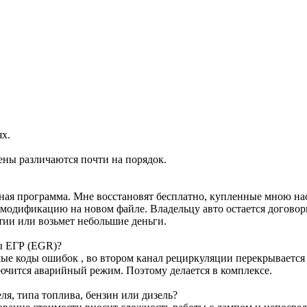
ях.
ены различаются почти на порядок.
ртная программа. Мне восстановят бесплатно, купленные мною н
м модификацию на новом файле. Владельцу авто остается договор
тии или возьмет небольшие деньги.
ы ЕГР (EGR)?
е коды ошибок , во втором канал рециркуляции перекрывается з
лючится аварийный режим. Поэтому делается в комплексе.
я, типа топлива, бензин или дизель?