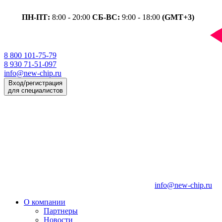
ПН-ПТ:
8:00 - 20:00
СБ-ВС:
9:00 - 18:00
(GMT+3)
8 800 101-75-79
8 930 71-51-097
info@new-chip.ru
Вход/регистрация
для специалистов
info@new-chip.ru
О компании
Партнеры
Новости