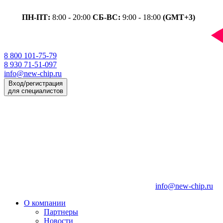
ПН-ПТ:
8:00 - 20:00
СБ-ВС:
9:00 - 18:00
(GMT+3)
8 800 101-75-79
8 930 71-51-097
info@new-chip.ru
Вход/регистрация
для специалистов
info@new-chip.ru
О компании
Партнеры
Новости