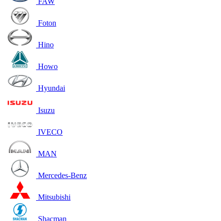
FAW
Foton
Hino
Howo
Hyundai
Isuzu
IVECO
MAN
Mercedes-Benz
Mitsubishi
Shacman