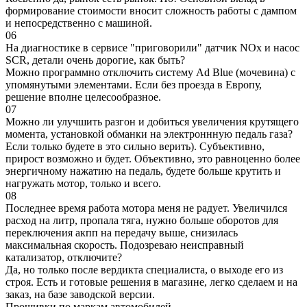
формирование стоимости вносит сложность работы с дампом
и непосредственно с машиной.
06
На диагностике в сервисе "приговорили" датчик NOx и насос
SCR, детали очень дорогие, как быть?
Можно программно отключить систему Ad Blue (мочевина) с
упомянутыми элементами. Если без проезда в Европу,
решение вполне целесообразное.
07
Можно ли улучшить разгон и добиться увеличения крутящего
момента, установкой обманки на электроннную педаль газа?
Если только будете в это сильно верить). Субъективно,
прирост возможно и будет. Объективно, это равноценно более
энергичному нажатию на педаль, будете больше крутить и
нагружать мотор, только и всего.
08
Последнее время работа мотора меня не радует. Увеличился
расход на литр, пропала тяга, нужно больше оборотов для
переключения акпп на передачу выше, снизилась
максимальная скорость. Подозреваю неисправный
катализатор, отключите?
Да, но только после вердикта специалиста, о выходе его из
строя. Есть и готовые решения в магазине, легко сделаем и на
заказ, на базе заводской версии.
Прошивки по маркам автомобилей