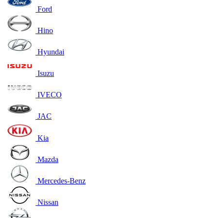
Ford
Hino
Hyundai
Isuzu
IVECO
JAC
Kia
Mazda
Mercedes-Benz
Nissan