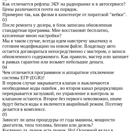
Как отличается рефлеш ЭБУ на радиорынке и в автосервисе?
Цены различаются почти на порядок.
Примерно так, как фильм в кинотеатре от пиратской "вебки".
03
После ремонта у дилера, в блок записана обновленная
стандартная программа. Мне восстановят бесплатно,
купленные мною настройки?
Мы в таком случае, всегда идем навстречу заказчику и
готовим модификацию на новом файле. Владельцу авто
остается договориться непосредственно с мастером, о записи
обновленного содержимого. Как правило, мастер или запишет
в рамках гарантии или возьмет небольшие деньги.
04
Чем отличается программное и аппаратное отключение
системы ЕГР (EGR)?
В первом случае закрывается клапан и выключаются
необходимые коды ошибок , во втором канал рециркуляции
перекрывается заглушкой, но управление и контроль за
клапаном остаются. Второе без первого невозможно, иначе
будут биться коды и включится аварийный режим. Поэтому
делается в комплексе.
05
Зависит ли цена процедуры от года машины, мощности
двигателя, типа топлива, бензин или дизель?
Косвенно да, рынок есть рынок. Но! Основной вклад в