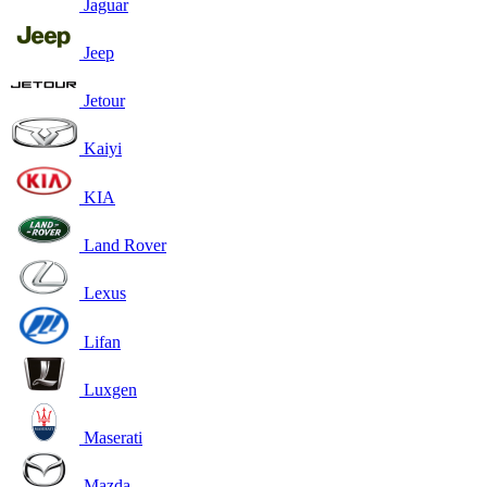
Jaguar
Jeep
Jetour
Kaiyi
KIA
Land Rover
Lexus
Lifan
Luxgen
Maserati
Mazda