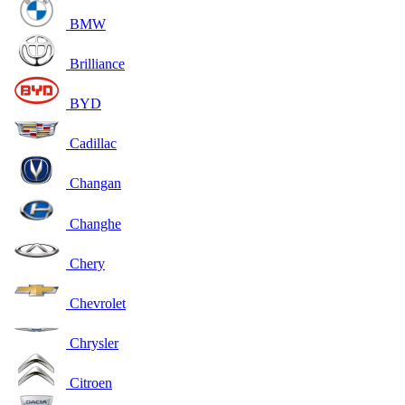
BMW
Brilliance
BYD
Cadillac
Changan
Changhe
Chery
Chevrolet
Chrysler
Citroen