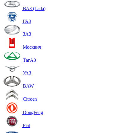
ВАЗ (Lada)
ГАЗ
ЗАЗ
Москвич
ТагАЗ
УАЗ
BAW
Citroen
DongFeng
Fiat