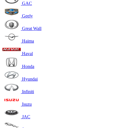
GAC
Geely
Great Wall
Haima
Haval
Honda
Hyundai
Infiniti
Isuzu
JAC