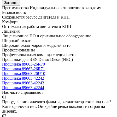
Заказать
Преимущества
Индивидуальное отношение к каждому
Безопасность
Сохраняется ресурс двигателя и КПП
Комфорт
Оптимальная работа двигателя и КПП
Лицензия
Лицензионное ПО и оригинальное оборудование
Широкий охват
Широкий охват марок и моделей авто
Профессионализм
Профессиональная команда специалистов
Прошивки для ЭБУ Denso Diesel (NEC)
Прошивка 89663-26R70
Прошивка 89663-26R71
Прошивка 89663-26U10
Прошивка 89663-42242
Прошивка 89663-42243
Прошивка 89663-42244
Нас часто спрашивают
01
При удалении сажевого фильтра, катализатор тоже под нож?
Категорически нет. Он крайне редко выходит из строя на
дизелях.
02