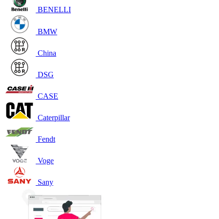
BENELLI
BMW
China
DSG
CASE
Caterpillar
Fendt
Voge
Sany