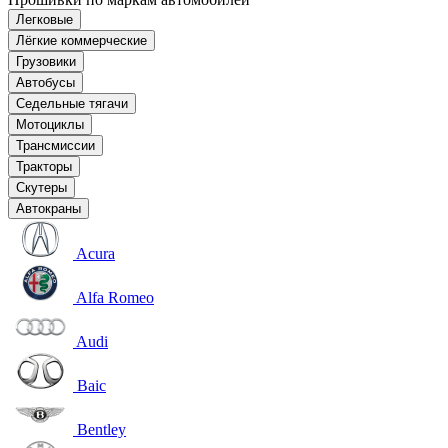
Легковые
Лёгкие коммерческие
Грузовики
Автобусы
Седельные тягачи
Мотоциклы
Трансмиссии
Тракторы
Скутеры
Автокраны
Acura
Alfa Romeo
Audi
Baic
Bentley