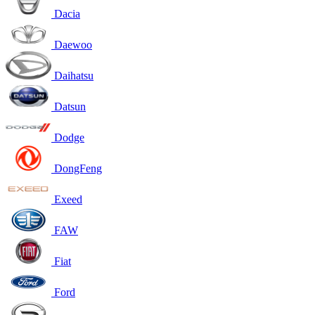
Dacia
Daewoo
Daihatsu
Datsun
Dodge
DongFeng
Exeed
FAW
Fiat
Ford