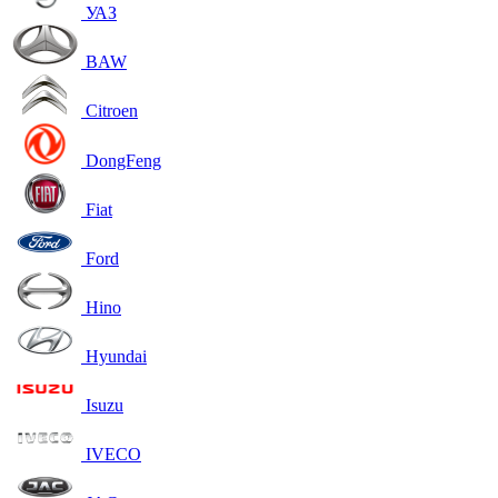
УАЗ
BAW
Citroen
DongFeng
Fiat
Ford
Hino
Hyundai
Isuzu
IVECO