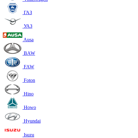
ГАЗ
УАЗ
Ausa
BAW
FAW
Foton
Hino
Howo
Hyundai
Isuzu