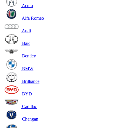
Acura
Alfa Romeo
Audi
Baic
Bentley
BMW
Brilliance
BYD
Cadillac
Changan