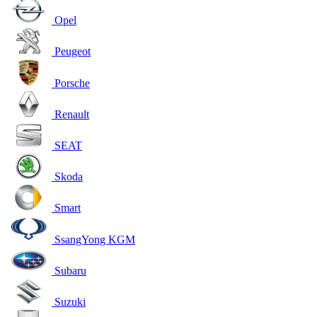
Opel
Peugeot
Porsche
Renault
SEAT
Skoda
Smart
SsangYong KGM
Subaru
Suzuki