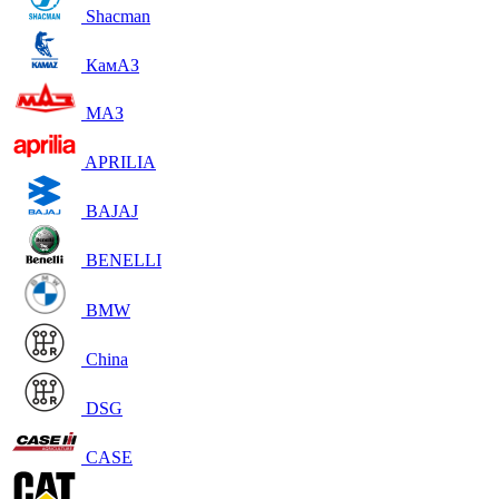
Shacman
КамАЗ
МАЗ
APRILIA
BAJAJ
BENELLI
BMW
China
DSG
CASE