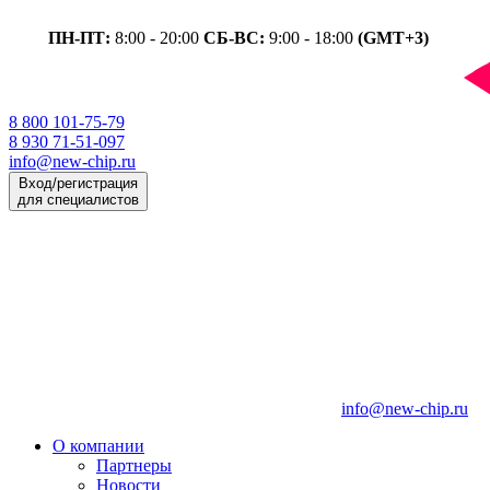
ПН-ПТ:
8:00 - 20:00
СБ-ВС:
9:00 - 18:00
(GMT+3)
8 800 101-75-79
8 930 71-51-097
info@new-chip.ru
Вход/регистрация
для специалистов
info@new-chip.ru
О компании
Партнеры
Новости