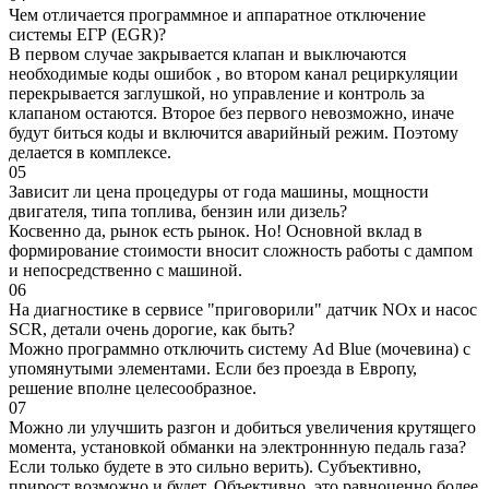
Чем отличается программное и аппаратное отключение
системы ЕГР (EGR)?
В первом случае закрывается клапан и выключаются
необходимые коды ошибок , во втором канал рециркуляции
перекрывается заглушкой, но управление и контроль за
клапаном остаются. Второе без первого невозможно, иначе
будут биться коды и включится аварийный режим. Поэтому
делается в комплексе.
05
Зависит ли цена процедуры от года машины, мощности
двигателя, типа топлива, бензин или дизель?
Косвенно да, рынок есть рынок. Но! Основной вклад в
формирование стоимости вносит сложность работы с дампом
и непосредственно с машиной.
06
На диагностике в сервисе "приговорили" датчик NOx и насос
SCR, детали очень дорогие, как быть?
Можно программно отключить систему Ad Blue (мочевина) с
упомянутыми элементами. Если без проезда в Европу,
решение вполне целесообразное.
07
Можно ли улучшить разгон и добиться увеличения крутящего
момента, установкой обманки на электроннную педаль газа?
Если только будете в это сильно верить). Субъективно,
прирост возможно и будет. Объективно, это равноценно более