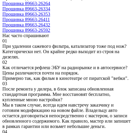
Прошивка 89663-26264
Прошивка 89663-26334
Прошивка 89663-26353
Прошивка 89663-26411
Прошивка 89663-26432
Прошивка 89663-26592
Нас часто спрашивают
01
При удалении сажевого фильтра, катализатор тоже под нож?
Категорически нет. Он крайне редко выходит из строя на
дизелях.
02
Как отличается рефлеш ЭБУ на радиорынке и в автосервисе?
Цены различаются почти на порядок.
Примерно так, как фильм в кинотеатре от пиратской "вебки".
03
После ремонта у дилера, в блок записана обновленная
стандартная программа. Мне восстановят бесплатно,
купленные мною настройки?
Мы в таком случае, всегда идем навстречу заказчику и
готовим модификацию на новом файле. Владельцу авто
остается договориться непосредственно с мастером, о записи
обновленного содержимого. Как правило, мастер или запишет
в рамках гарантии или возьмет небольшие деньги.
04