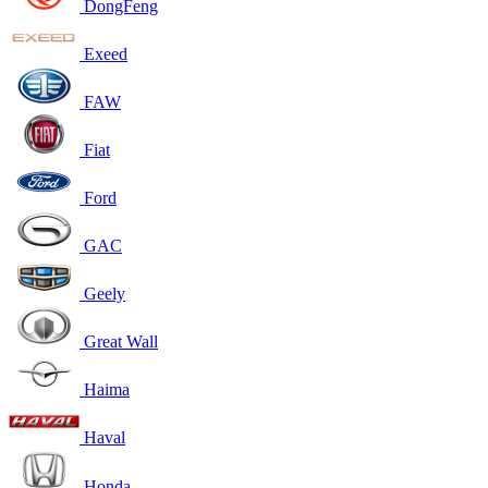
DongFeng
Exeed
FAW
Fiat
Ford
GAC
Geely
Great Wall
Haima
Haval
Honda