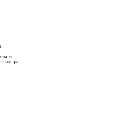
в
ильтра
о фильтра