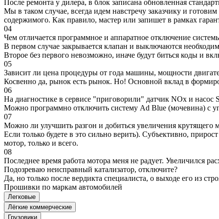
После ремонта у дилера, в блок записана обновленная станда
Мы в таком случае, всегда идем навстречу заказчику и готови
содержимого. Как правило, мастер или запишет в рамках гаран
04
Чем отличается программное и аппаратное отключение систем
В первом случае закрывается клапан и выключаются необходимы
Второе без первого невозможно, иначе будут биться коды и вк
05
Зависит ли цена процедуры от года машины, мощности двигател
Косвенно да, рынок есть рынок. Но! Основной вклад в формир
06
На диагностике в сервисе "приговорили" датчик NOx и насос S
Можно программно отключить систему Ad Blue (мочевина) с уп
07
Можно ли улучшить разгон и добиться увеличения крутящего м
Если только будете в это сильно верить). Субъективно, прирос
мотор, только и всего.
08
Последнее время работа мотора меня не радует. Увеличился рас
Подозреваю неисправный катализатор, отключите?
Да, но только после вердикта специалиста, о выходе его из стро
Прошивки по маркам автомобилей
Легковые
Лёгкие коммерческие
Грузовики