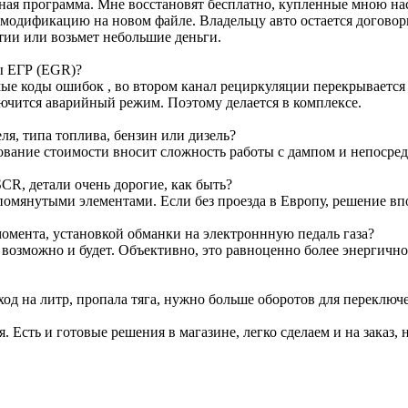
ртная программа. Мне восстановят бесплатно, купленные мною н
м модификацию на новом файле. Владельцу авто остается договор
тии или возьмет небольшие деньги.
ы ЕГР (EGR)?
е коды ошибок , во втором канал рециркуляции перекрывается з
лючится аварийный режим. Поэтому делается в комплексе.
я, типа топлива, бензин или дизель?
ование стоимости вносит сложность работы с дампом и непосре
CR, детали очень дорогие, как быть?
омянутыми элементами. Если без проезда в Европу, решение вп
омента, установкой обманки на электроннную педаль газа?
т возможно и будет. Объективно, это равноценно более энергичн
ход на литр, пропала тяга, нужно больше оборотов для переключ
я. Есть и готовые решения в магазине, легко сделаем и на заказ, 