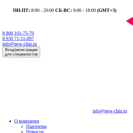
ПН-ПТ:
8:00 - 20:00
СБ-ВС:
9:00 - 18:00
(GMT+3)
8 800 101-75-79
8 930 71-51-097
info@new-chip.ru
Вход/регистрация
для специалистов
info@new-chip.ru
О компании
Партнеры
Новости