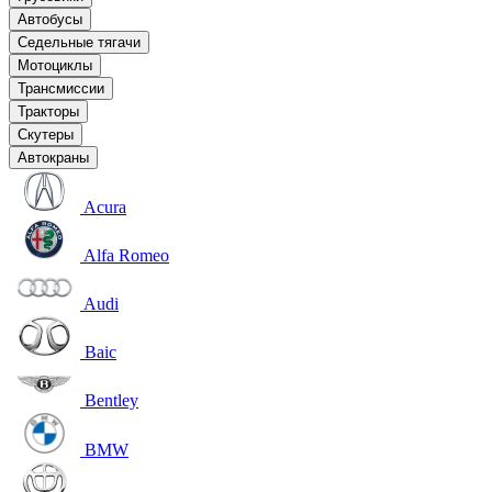
Автобусы
Седельные тягачи
Мотоциклы
Трансмиссии
Тракторы
Скутеры
Автокраны
Acura
Alfa Romeo
Audi
Baic
Bentley
BMW