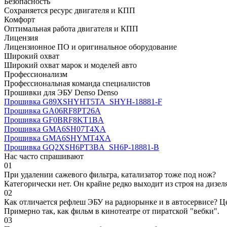
Безопасность
Сохраняется ресурс двигателя и КПП
Комфорт
Оптимальная работа двигателя и КПП
Лицензия
Лицензионное ПО и оригинальное оборудование
Широкий охват
Широкий охват марок и моделей авто
Профессионализм
Профессиональная команда специалистов
Прошивки для ЭБУ Denso Denso
Прошивка G89XSHYHT5TA_SHYH-18881-F
Прошивка GA06RF8PT26A
Прошивка GF0BRF8KT1BA
Прошивка GMA6SH07T4XA
Прошивка GMA6SHYMT4XA
Прошивка GQ2XSH6PT3BA_SH6P-18881-B
Нас часто спрашивают
01
При удалении сажевого фильтра, катализатор тоже под нож?
Категорически нет. Он крайне редко выходит из строя на дизел
02
Как отличается рефлеш ЭБУ на радиорынке и в автосервисе? Ц
Примерно так, как фильм в кинотеатре от пиратской "вебки".
03