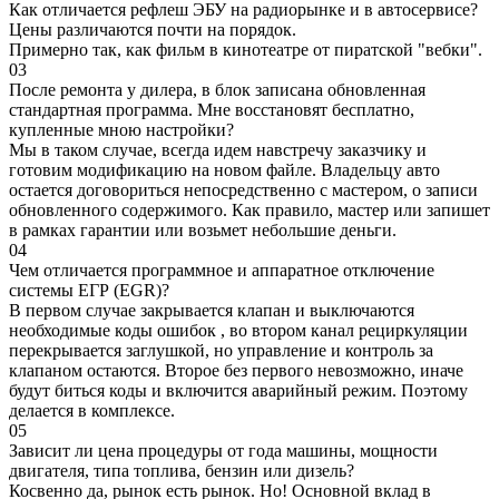
Как отличается рефлеш ЭБУ на радиорынке и в автосервисе?
Цены различаются почти на порядок.
Примерно так, как фильм в кинотеатре от пиратской "вебки".
03
После ремонта у дилера, в блок записана обновленная
стандартная программа. Мне восстановят бесплатно,
купленные мною настройки?
Мы в таком случае, всегда идем навстречу заказчику и
готовим модификацию на новом файле. Владельцу авто
остается договориться непосредственно с мастером, о записи
обновленного содержимого. Как правило, мастер или запишет
в рамках гарантии или возьмет небольшие деньги.
04
Чем отличается программное и аппаратное отключение
системы ЕГР (EGR)?
В первом случае закрывается клапан и выключаются
необходимые коды ошибок , во втором канал рециркуляции
перекрывается заглушкой, но управление и контроль за
клапаном остаются. Второе без первого невозможно, иначе
будут биться коды и включится аварийный режим. Поэтому
делается в комплексе.
05
Зависит ли цена процедуры от года машины, мощности
двигателя, типа топлива, бензин или дизель?
Косвенно да, рынок есть рынок. Но! Основной вклад в