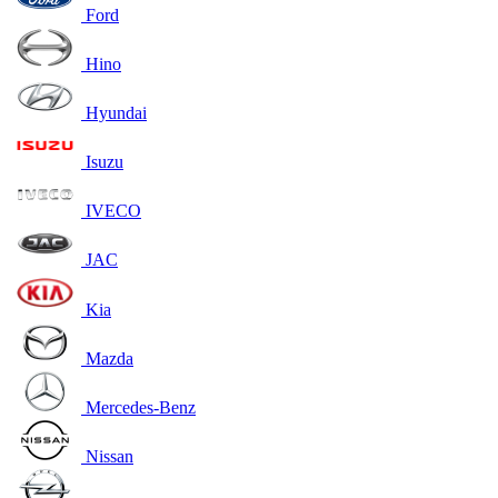
Ford
Hino
Hyundai
Isuzu
IVECO
JAC
Kia
Mazda
Mercedes-Benz
Nissan