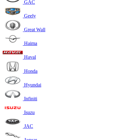
GAC
Geely
Great Wall
Haima
Haval
Honda
Hyundai
Infiniti
Isuzu
JAC
Jaguar