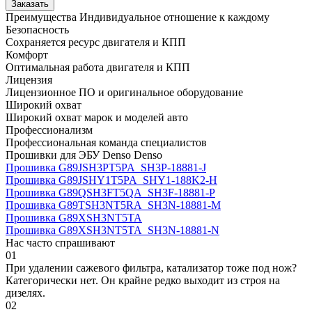
Заказать
Преимущества
Индивидуальное отношение к каждому
Безопасность
Сохраняется ресурс двигателя и КПП
Комфорт
Оптимальная работа двигателя и КПП
Лицензия
Лицензионное ПО и оригинальное оборудование
Широкий охват
Широкий охват марок и моделей авто
Профессионализм
Профессиональная команда специалистов
Прошивки для ЭБУ Denso Denso
Прошивка G89JSH3PT5PA_SH3P-18881-J
Прошивка G89JSHY1T5PA_SHY1-188K2-H
Прошивка G89QSH3FT5QA_SH3F-18881-P
Прошивка G89TSH3NT5RA_SH3N-18881-M
Прошивка G89XSH3NT5TA
Прошивка G89XSH3NT5TA_SH3N-18881-N
Нас часто спрашивают
01
При удалении сажевого фильтра, катализатор тоже под нож?
Категорически нет. Он крайне редко выходит из строя на
дизелях.
02