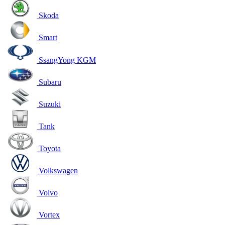
Skoda
Smart
SsangYong KGM
Subaru
Suzuki
Tank
Toyota
Volkswagen
Volvo
Vortex