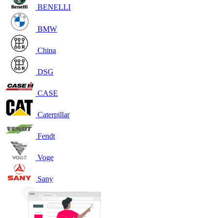
BENELLI
BMW
China
DSG
CASE
Caterpillar
Fendt
Voge
Sany