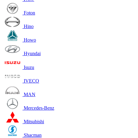
Foton
Hino
Howo
Hyundai
Isuzu
IVECO
MAN
Mercedes-Benz
Mitsubishi
Shacman