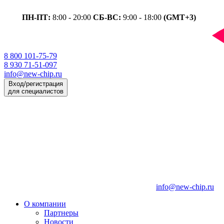
ПН-ПТ:
8:00 - 20:00
СБ-ВС:
9:00 - 18:00
(GMT+3)
8 800 101-75-79
8 930 71-51-097
info@new-chip.ru
Вход/регистрация
для специалистов
info@new-chip.ru
О компании
Партнеры
Новости