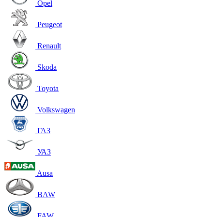
Opel
Peugeot
Renault
Skoda
Toyota
Volkswagen
ГАЗ
УАЗ
Ausa
BAW
FAW