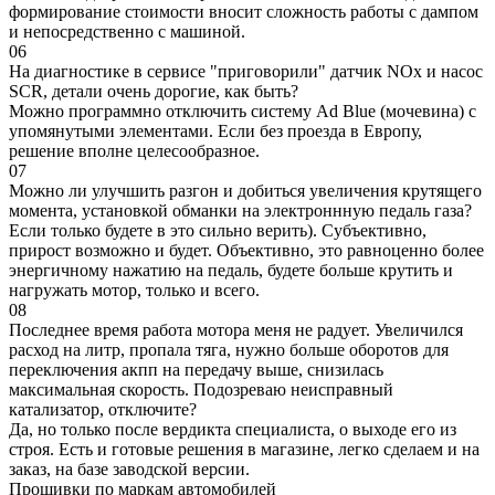
формирование стоимости вносит сложность работы с дампом
и непосредственно с машиной.
06
На диагностике в сервисе "приговорили" датчик NOx и насос
SCR, детали очень дорогие, как быть?
Можно программно отключить систему Ad Blue (мочевина) с
упомянутыми элементами. Если без проезда в Европу,
решение вполне целесообразное.
07
Можно ли улучшить разгон и добиться увеличения крутящего
момента, установкой обманки на электроннную педаль газа?
Если только будете в это сильно верить). Субъективно,
прирост возможно и будет. Объективно, это равноценно более
энергичному нажатию на педаль, будете больше крутить и
нагружать мотор, только и всего.
08
Последнее время работа мотора меня не радует. Увеличился
расход на литр, пропала тяга, нужно больше оборотов для
переключения акпп на передачу выше, снизилась
максимальная скорость. Подозреваю неисправный
катализатор, отключите?
Да, но только после вердикта специалиста, о выходе его из
строя. Есть и готовые решения в магазине, легко сделаем и на
заказ, на базе заводской версии.
Прошивки по маркам автомобилей