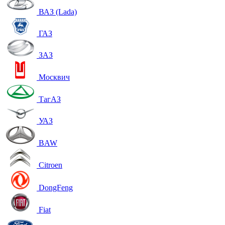
ВАЗ (Lada)
ГАЗ
ЗАЗ
Москвич
ТагАЗ
УАЗ
BAW
Citroen
DongFeng
Fiat