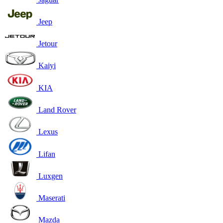
Jeep
Jetour
Kaiyi
KIA
Land Rover
Lexus
Lifan
Luxgen
Maserati
Mazda