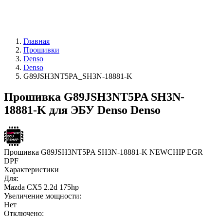
Главная
Прошивки
Denso
Denso
G89JSH3NT5PA_SH3N-18881-K
Прошивка G89JSH3NT5PA SH3N-
18881-K для ЭБУ Denso Denso
Прошивка G89JSH3NT5PA SH3N-18881-K NEWCHIP EGR
DPF
Характеристики
Для:
Mazda CX5 2.2d 175hp
Увеличение мощности:
Нет
Отключено: