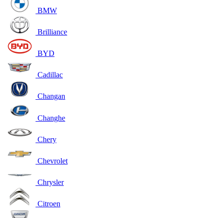
BMW
Brilliance
BYD
Cadillac
Changan
Changhe
Chery
Chevrolet
Chrysler
Citroen