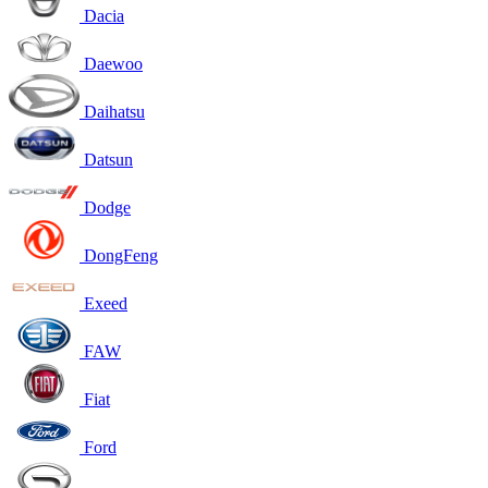
Dacia
Daewoo
Daihatsu
Datsun
Dodge
DongFeng
Exeed
FAW
Fiat
Ford