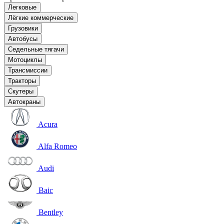
Легковые
Лёгкие коммерческие
Грузовики
Автобусы
Седельные тягачи
Мотоциклы
Трансмиссии
Тракторы
Скутеры
Автокраны
Acura
Alfa Romeo
Audi
Baic
Bentley