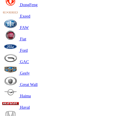
DongFeng
Exeed
FAW
Fiat
Ford
GAC
Geely
Great Wall
Haima
Haval