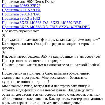
Прошивки для ЭБУ Denso Denso
Прошивка 89663-37B73
Прошивка 89663-37D81
Прошивка 89663-37D93
Прошивка 89663-E1092
Прошивка 8X23-14C568_DA_8X23-14C570-DBD
Прошивка 8X23-14C568-DA_7815_8X23-14C570-DBE
Нас часто спрашивают
01
При удалении сажевого фильтра, катализатор тоже под нож?
Категорически нет. Он крайне редко выходит из строя на
дизелях.
02
Как отличается рефлеш ЭБУ на радиорынке и в автосервисе?
Цены различаются почти на порядок.
Примерно так, как фильм в кинотеатре от пиратской "вебки".
03
После ремонта у дилера, в блок записана обновленная
стандартная программа. Мне восстановят бесплатно,
купленные мною настройки?
Мы в таком случае, всегда идем навстречу заказчику и
готовим модификацию на новом файле. Владельцу авто
остается договориться непосредственно с мастером, о записи
обновленного содержимого. Как правило, мастер или запишет
в рамках гарантии или возьмет небольшие деньги.