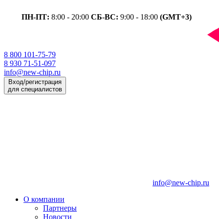
ПН-ПТ:
8:00 - 20:00
СБ-ВС:
9:00 - 18:00
(GMT+3)
8 800 101-75-79
8 930 71-51-097
info@new-chip.ru
Вход/регистрация
для специалистов
info@new-chip.ru
О компании
Партнеры
Новости