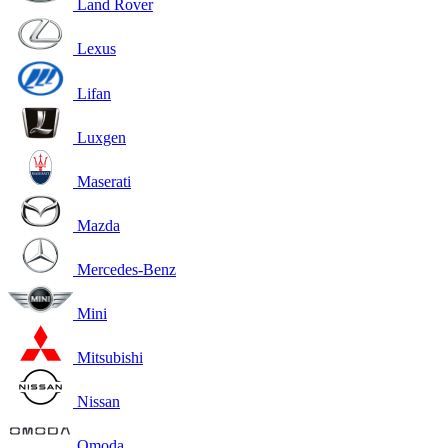
Land Rover
Lexus
Lifan
Luxgen
Maserati
Mazda
Mercedes-Benz
Mini
Mitsubishi
Nissan
Omoda