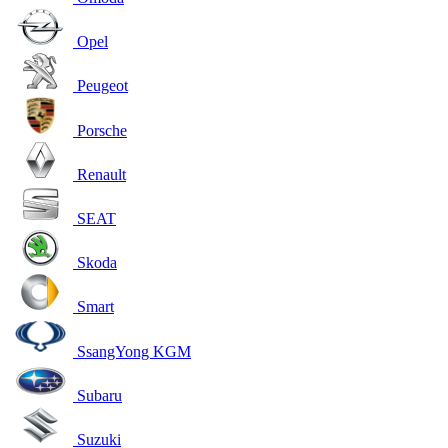
Opel
Peugeot
Porsche
Renault
SEAT
Skoda
Smart
SsangYong KGM
Subaru
Suzuki