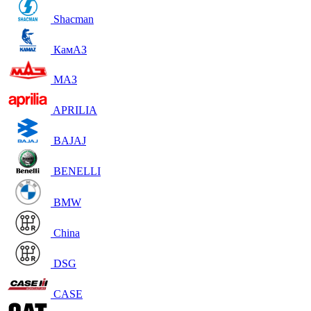
Shacman
КамАЗ
МАЗ
APRILIA
BAJAJ
BENELLI
BMW
China
DSG
CASE