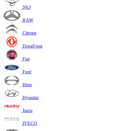
УАЗ
BAW
Citroen
DongFeng
Fiat
Ford
Hino
Hyundai
Isuzu
IVECO