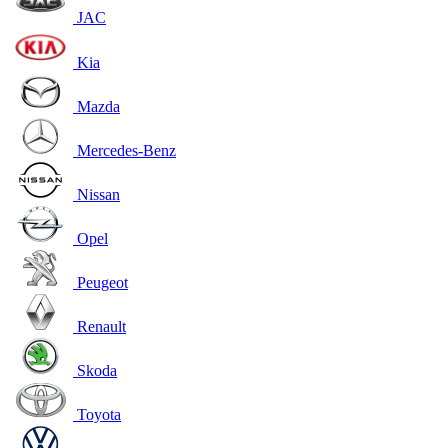
JAC
Kia
Mazda
Mercedes-Benz
Nissan
Opel
Peugeot
Renault
Skoda
Toyota