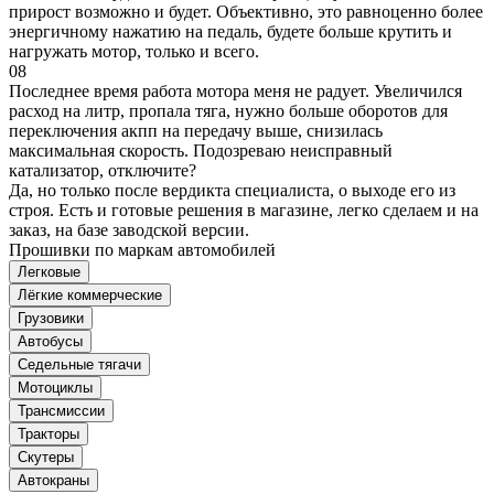
прирост возможно и будет. Объективно, это равноценно более
энергичному нажатию на педаль, будете больше крутить и
нагружать мотор, только и всего.
08
Последнее время работа мотора меня не радует. Увеличился
расход на литр, пропала тяга, нужно больше оборотов для
переключения акпп на передачу выше, снизилась
максимальная скорость. Подозреваю неисправный
катализатор, отключите?
Да, но только после вердикта специалиста, о выходе его из
строя. Есть и готовые решения в магазине, легко сделаем и на
заказ, на базе заводской версии.
Прошивки по маркам автомобилей
Легковые
Лёгкие коммерческие
Грузовики
Автобусы
Седельные тягачи
Мотоциклы
Трансмиссии
Тракторы
Скутеры
Автокраны