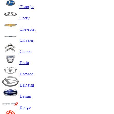
Changhe
Chery
Chevrolet
Chrysler
Citroen
Dacia
Daewoo
Daihatsu
Datsun
Dodge