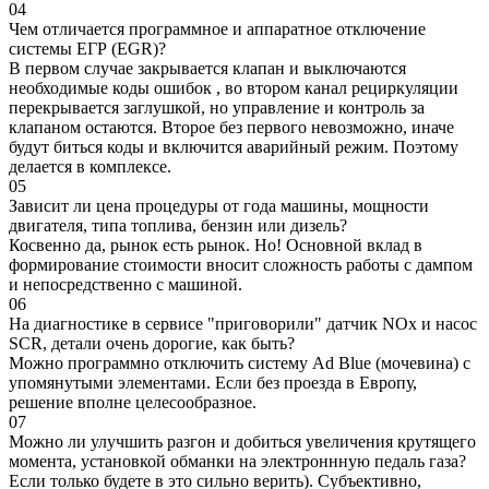
04
Чем отличается программное и аппаратное отключение
системы ЕГР (EGR)?
В первом случае закрывается клапан и выключаются
необходимые коды ошибок , во втором канал рециркуляции
перекрывается заглушкой, но управление и контроль за
клапаном остаются. Второе без первого невозможно, иначе
будут биться коды и включится аварийный режим. Поэтому
делается в комплексе.
05
Зависит ли цена процедуры от года машины, мощности
двигателя, типа топлива, бензин или дизель?
Косвенно да, рынок есть рынок. Но! Основной вклад в
формирование стоимости вносит сложность работы с дампом
и непосредственно с машиной.
06
На диагностике в сервисе "приговорили" датчик NOx и насос
SCR, детали очень дорогие, как быть?
Можно программно отключить систему Ad Blue (мочевина) с
упомянутыми элементами. Если без проезда в Европу,
решение вполне целесообразное.
07
Можно ли улучшить разгон и добиться увеличения крутящего
момента, установкой обманки на электроннную педаль газа?
Если только будете в это сильно верить). Субъективно,