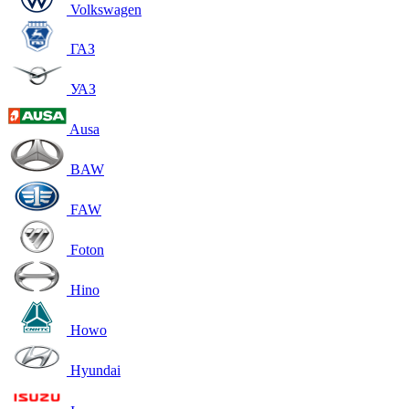
Volkswagen
ГАЗ
УАЗ
Ausa
BAW
FAW
Foton
Hino
Howo
Hyundai