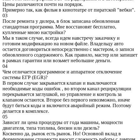
Цены различаются почти на порядок.
Примерно так, как фильм в кинотеатре от пиратской "вебки".
03
После ремонта у дилера, в блок записана обновленная
стандартная программа. Мне восстановят бесплатно,
купленные мною настройки?
Мы в таком случае, всегда идем навстречу заказчику и
готовим модификацию на новом файле. Владельцу авто
остается договориться непосредственно с мастером, о записи
обновленного содержимого. Как правило, мастер или запишет
в рамках гарантии или возьмет небольшие деньги.
04
Чем отличается программное и аппаратное отключение
системы ЕГР (EGR)?
В первом случае закрывается клапан и выключаются
необходимые коды ошибок , во втором канал рециркуляции
перекрывается заглушкой, но управление и контроль за
клапаном остаются. Второе без первого невозможно, иначе
будут биться коды и включится аварийный режим. Поэтому
делается в комплексе.
05
Зависит ли цена процедуры от года машины, мощности
двигателя, типа топлива, бензин или дизель?
Косвенно да, рынок есть рынок. Но! Основной вклад в
формирование стоимости вносит сложность работы с дампом