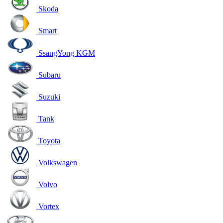
Skoda
Smart
SsangYong KGM
Subaru
Suzuki
Tank
Toyota
Volkswagen
Volvo
Vortex