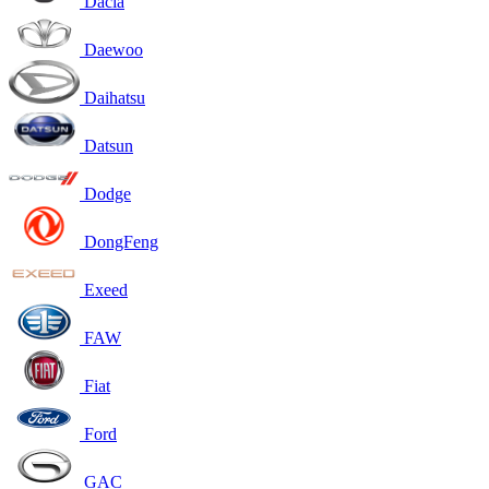
Dacia
Daewoo
Daihatsu
Datsun
Dodge
DongFeng
Exeed
FAW
Fiat
Ford
GAC