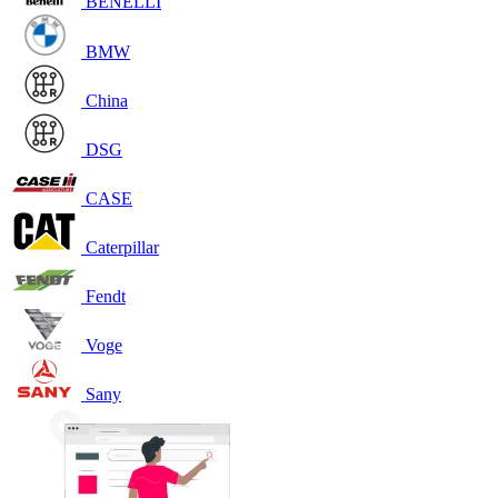
BENELLI
BMW
China
DSG
CASE
Caterpillar
Fendt
Voge
Sany