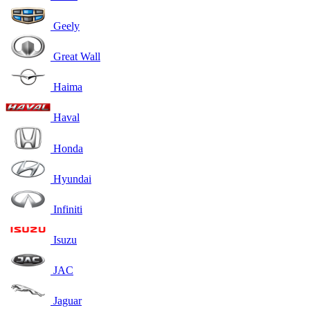
Geely
Great Wall
Haima
Haval
Honda
Hyundai
Infiniti
Isuzu
JAC
Jaguar