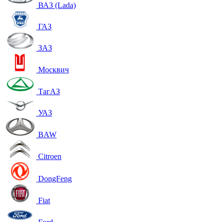
ВАЗ (Lada)
ГАЗ
ЗАЗ
Москвич
ТагАЗ
УАЗ
BAW
Citroen
DongFeng
Fiat