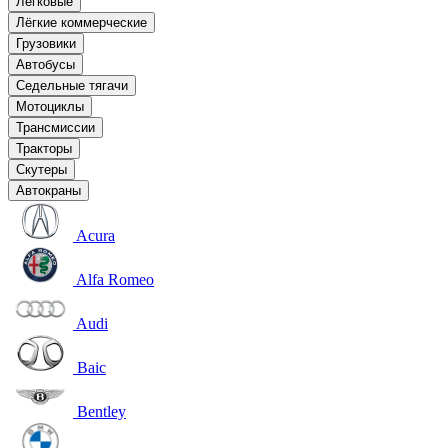
Легковые
Лёгкие коммерческие
Грузовики
Автобусы
Седельные тягачи
Мотоциклы
Трансмиссии
Тракторы
Скутеры
Автокраны
Acura
Alfa Romeo
Audi
Baic
Bentley