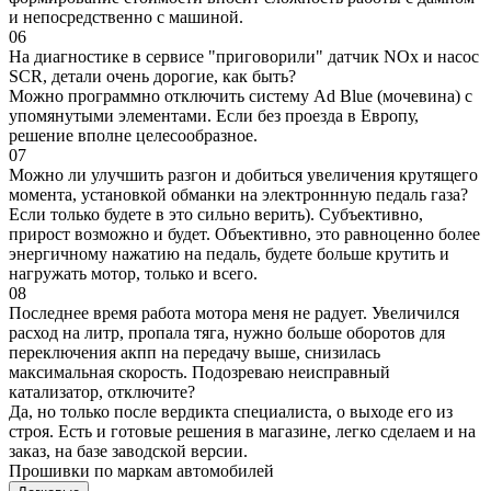
и непосредственно с машиной.
06
На диагностике в сервисе "приговорили" датчик NOx и насос
SCR, детали очень дорогие, как быть?
Можно программно отключить систему Ad Blue (мочевина) с
упомянутыми элементами. Если без проезда в Европу,
решение вполне целесообразное.
07
Можно ли улучшить разгон и добиться увеличения крутящего
момента, установкой обманки на электроннную педаль газа?
Если только будете в это сильно верить). Субъективно,
прирост возможно и будет. Объективно, это равноценно более
энергичному нажатию на педаль, будете больше крутить и
нагружать мотор, только и всего.
08
Последнее время работа мотора меня не радует. Увеличился
расход на литр, пропала тяга, нужно больше оборотов для
переключения акпп на передачу выше, снизилась
максимальная скорость. Подозреваю неисправный
катализатор, отключите?
Да, но только после вердикта специалиста, о выходе его из
строя. Есть и готовые решения в магазине, легко сделаем и на
заказ, на базе заводской версии.
Прошивки по маркам автомобилей