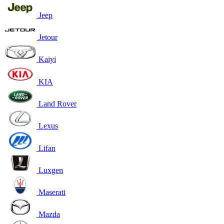
Jeep
Jetour
Kaiyi
KIA
Land Rover
Lexus
Lifan
Luxgen
Maserati
Mazda