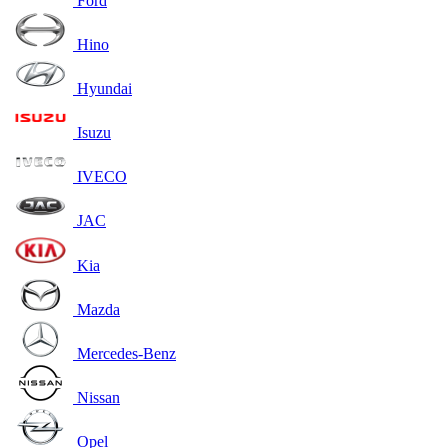
Ford
Hino
Hyundai
Isuzu
IVECO
JAC
Kia
Mazda
Mercedes-Benz
Nissan
Opel