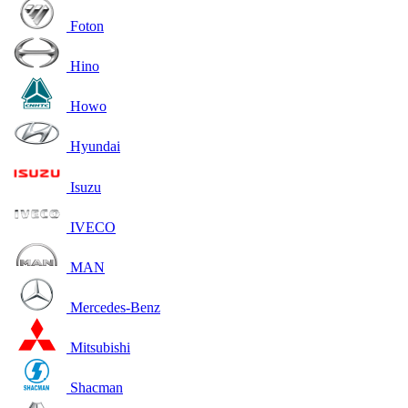
Foton
Hino
Howo
Hyundai
Isuzu
IVECO
MAN
Mercedes-Benz
Mitsubishi
Shacman