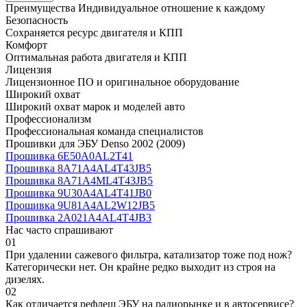
Преимущества
Индивидуальное отношение к каждому
Безопасность
Сохраняется ресурс двигателя и КПП
Комфорт
Оптимальная работа двигателя и КПП
Лицензия
Лицензионное ПО и оригинальное оборудование
Широкий охват
Широкий охват марок и моделей авто
Профессионализм
Профессиональная команда специалистов
Прошивки для ЭБУ Denso 2002 (2009)
Прошивка 6E50A0AL2T41
Прошивка 8A71A4AL4T43JB5
Прошивка 8A71A4ML4T43JB5
Прошивка 9U30A4AL4T41JB0
Прошивка 9U81A4AL2W12JB5
Прошивка 2A021A4AL4T4JB3
Нас часто спрашивают
01
При удалении сажевого фильтра, катализатор тоже под нож?
Категорически нет. Он крайне редко выходит из строя на
дизелях.
02
Как отличается рефлеш ЭБУ на радиорынке и в автосервисе?