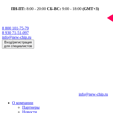
ПН-ПТ:
8:00 - 20:00
СБ-ВС:
9:00 - 18:00
(GMT+3)
8 800 101-75-79
8 930 71-51-097
info@new-chip.ru
Вход/регистрация
для специалистов
info@new-chip.ru
О компании
Партнеры
Новости