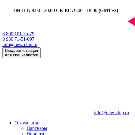
ПН-ПТ:
8:00 - 20:00
СБ-ВС:
9:00 - 18:00
(GMT+3)
8 800 101-75-79
8 930 71-51-097
info@new-chip.ru
Вход/регистрация
для специалистов
info@new-chip.ru
О компании
Партнеры
Новости