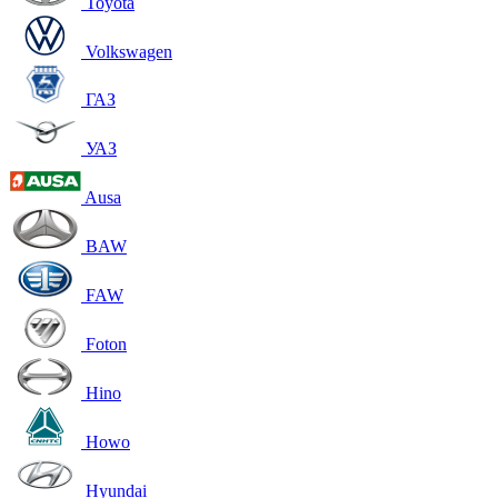
Toyota
Volkswagen
ГАЗ
УАЗ
Ausa
BAW
FAW
Foton
Hino
Howo
Hyundai