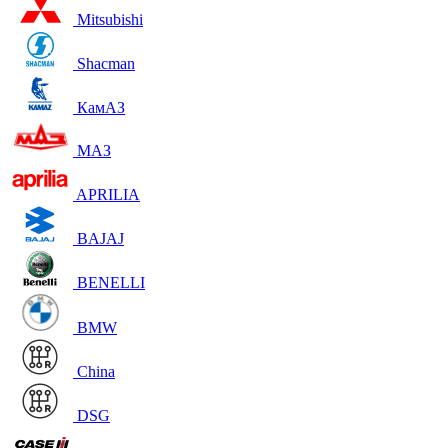
Mitsubishi
Shacman
КамАЗ
МАЗ
APRILIA
BAJAJ
BENELLI
BMW
China
DSG