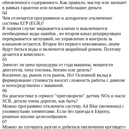
обновленного содержимого. Как правило, мастер или запишет
в рамках гарантии или возьмет небольшие деньги.
04
Чем отличается программное и аппаратное отключение
системы ЕГР (EGR)?
В первом случае закрывается клапан и выключаются
необходимые коды ошибок , во втором канал рециркуляции
перекрывается заглушкой, но управление и контроль за
клапаном остаются. Второе без первого невозможно, иначе
будут биться коды и включится аварийный режим. Поэтому
делается в комплексе.
05
Зависит ли цена процедуры от года машины, мощности
двигателя, типа топлива, бензин или дизель?
Косвенно да, рынок есть рынок. Но! Основной вклад в
формирование стоимости вносит сложность работы с дампом
и непосредственно с машиной.
06
На диагностике в сервисе "приговорили" датчик NOx и насос
SCR, детали очень дорогие, как быть?
Можно программно отключить систему Ad Blue (мочевина) с
упомянутыми элементами. Если без проезда в Европу,
решение вполне целесообразное.
07
Можно ли улучшить разгон и добиться увеличения крутящего