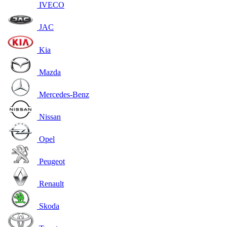
IVECO
JAC
Kia
Mazda
Mercedes-Benz
Nissan
Opel
Peugeot
Renault
Skoda