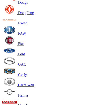
Dodge
DongFeng
Exeed
FAW
Fiat
Ford
GAC
Geely
Great Wall
Haima