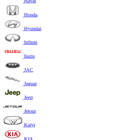
Haval
Honda
Hyundai
Infiniti
Isuzu
JAC
Jaguar
Jeep
Jetour
Kaiyi
KIA