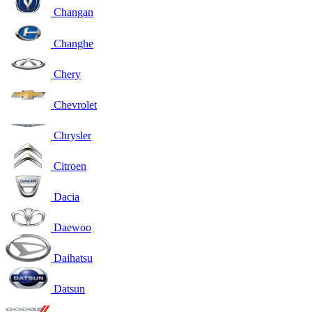
Changan
Changhe
Chery
Chevrolet
Chrysler
Citroen
Dacia
Daewoo
Daihatsu
Datsun