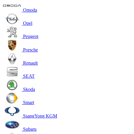
Omoda
Opel
Peugeot
Porsche
Renault
SEAT
Skoda
Smart
SsangYong KGM
Subaru