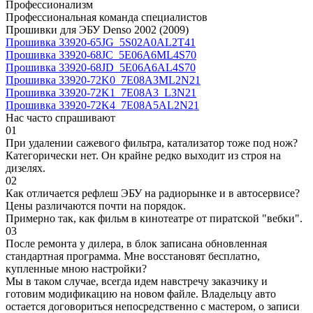
Профессионализм
Профессиональная команда специалистов
Прошивки для ЭБУ Denso 2002 (2009)
Прошивка 33920-65JG_5S02A0AL2T41
Прошивка 33920-68JC_5E06A6ML4S70
Прошивка 33920-68JD_5E06A6AL4S70
Прошивка 33920-72K0_7E08A3ML2N21
Прошивка 33920-72K1_7E08A3_L3N21
Прошивка 33920-72K4_7E08A5AL2N21
Нас часто спрашивают
01
При удалении сажевого фильтра, катализатор тоже под нож?
Категорически нет. Он крайне редко выходит из строя на
дизелях.
02
Как отличается рефлеш ЭБУ на радиорынке и в автосервисе?
Цены различаются почти на порядок.
Примерно так, как фильм в кинотеатре от пиратской "вебки".
03
После ремонта у дилера, в блок записана обновленная
стандартная программа. Мне восстановят бесплатно,
купленные мною настройки?
Мы в таком случае, всегда идем навстречу заказчику и
готовим модификацию на новом файле. Владельцу авто
остается договориться непосредственно с мастером, о записи