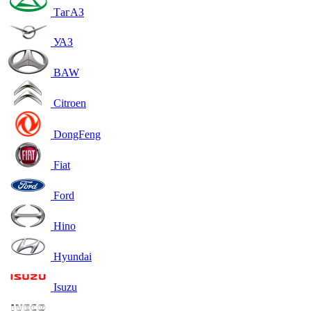
ТагАЗ
УАЗ
BAW
Citroen
DongFeng
Fiat
Ford
Hino
Hyundai
Isuzu