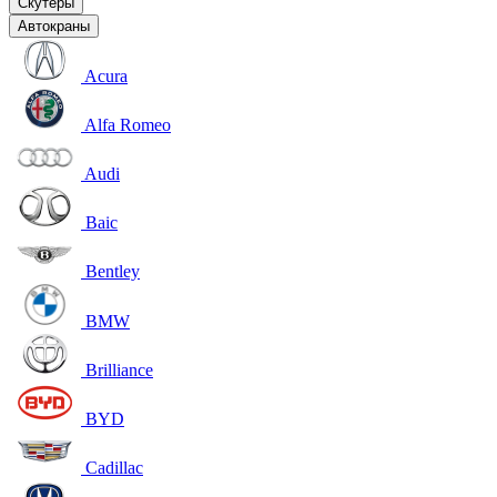
Скутеры
Автокраны
Acura
Alfa Romeo
Audi
Baic
Bentley
BMW
Brilliance
BYD
Cadillac