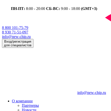
ПН-ПТ:
8:00 - 20:00
СБ-ВС:
9:00 - 18:00
(GMT+3)
8 800 101-75-79
8 930 71-51-097
info@new-chip.ru
Вход/регистрация
для специалистов
info@new-chip.ru
О компании
Партнеры
Новости