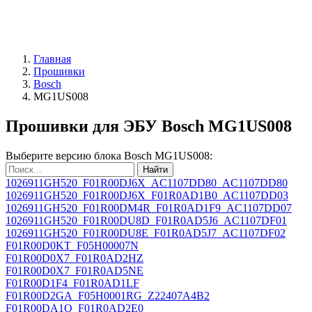
Главная
Прошивки
Bosch
MG1US008
Прошивки для ЭБУ Bosch MG1US008
Выберите версию блока Bosch MG1US008:
Найти
1026911GH520_F01R00DJ6X_AC1107DD80_AC1107DD80
1026911GH520_F01R00DJ6X_F01R0AD1B0_AC1107DD03
1026911GH520_F01R00DM4R_F01R0AD1F9_AC1107DD07
1026911GH520_F01R00DU8D_F01R0AD5J6_AC1107DF01
1026911GH520_F01R00DU8E_F01R0AD5J7_AC1107DF02
F01R00D0KT_F05H00007N
F01R00D0X7_F01R0AD2HZ
F01R00D0X7_F01R0AD5NE
F01R00D1F4_F01R0AD1LF
F01R00D2GA_F05H0001RG_Z22407A4B2
F01R00DA1Q_F01R0AD2E0