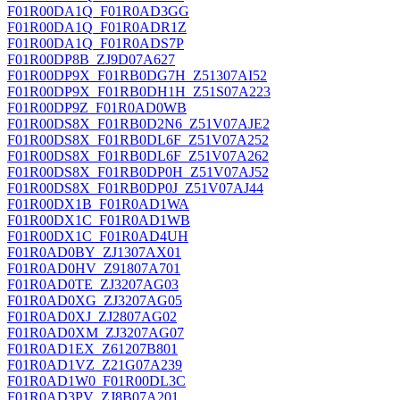
F01R00DA1Q_F01R0AD3GG
F01R00DA1Q_F01R0ADR1Z
F01R00DA1Q_F01R0ADS7P
F01R00DP8B_ZJ9D07A627
F01R00DP9X_F01RB0DG7H_Z51307AI52
F01R00DP9X_F01RB0DH1H_Z51S07A223
F01R00DP9Z_F01R0AD0WB
F01R00DS8X_F01RB0D2N6_Z51V07AJE2
F01R00DS8X_F01RB0DL6F_Z51V07A252
F01R00DS8X_F01RB0DL6F_Z51V07A262
F01R00DS8X_F01RB0DP0H_Z51V07AJ52
F01R00DS8X_F01RB0DP0J_Z51V07AJ44
F01R00DX1B_F01R0AD1WA
F01R00DX1C_F01R0AD1WB
F01R00DX1C_F01R0AD4UH
F01R0AD0BY_ZJ1307AX01
F01R0AD0HV_Z91807A701
F01R0AD0TE_ZJ3207AG03
F01R0AD0XG_ZJ3207AG05
F01R0AD0XJ_ZJ2807AG02
F01R0AD0XM_ZJ3207AG07
F01R0AD1EX_Z61207B801
F01R0AD1VZ_Z21G07A239
F01R0AD1W0_F01R00DL3C
F01R0AD3PV_ZJ8B07A201