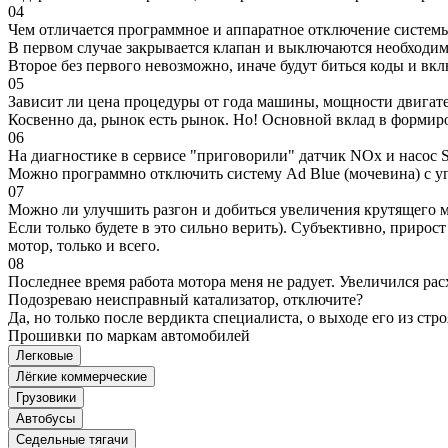
04
Чем отличается программное и аппаратное отключение систем
В первом случае закрывается клапан и выключаются необходимы
Второе без первого невозможно, иначе будут биться коды и вк
05
Зависит ли цена процедуры от года машины, мощности двигател
Косвенно да, рынок есть рынок. Но! Основной вклад в формир
06
На диагностике в сервисе "приговорили" датчик NOx и насос S
Можно программно отключить систему Ad Blue (мочевина) с уп
07
Можно ли улучшить разгон и добиться увеличения крутящего м
Если только будете в это сильно верить). Субъективно, прирос
мотор, только и всего.
08
Последнее время работа мотора меня не радует. Увеличился рас
Подозреваю неисправный катализатор, отключите?
Да, но только после вердикта специалиста, о выходе его из стро
Прошивки по маркам автомобилей
Легковые
Лёгкие коммерческие
Грузовики
Автобусы
Седельные тягачи