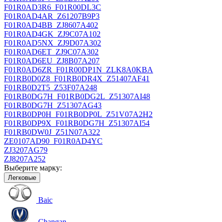
F01R0AD3R6_F01R00DL3C
F01R0AD4AR_Z61207B9P3
F01R0AD4BB_ZJ8607A402
F01R0AD4GK_ZJ9C07A102
F01R0AD5NX_ZJ9D07A302
F01R0AD6ET_ZJ9C07A302
F01R0AD6EU_ZJ8B07A207
F01R0AD6ZR_F01R00DP1N_ZLK8A0KBA
F01RB0D0Z8_F01RB0DR4X_Z51407AF41
F01RB0D2T5_Z53F07A248
F01RB0DG7H_F01RB0DG2L_Z51307AI48
F01RB0DG7H_Z51307AG43
F01RB0DP0H_F01RB0DP0L_Z51V07A2H2
F01RB0DP9X_F01RB0DG7H_Z51307AI54
F01RB0DW0J_Z51N07A322
ZE0107AD90_F01R0AD4YC
ZJ3207AG79
ZJ8207A252
Выберите марку:
Легковые
Baic
Changan