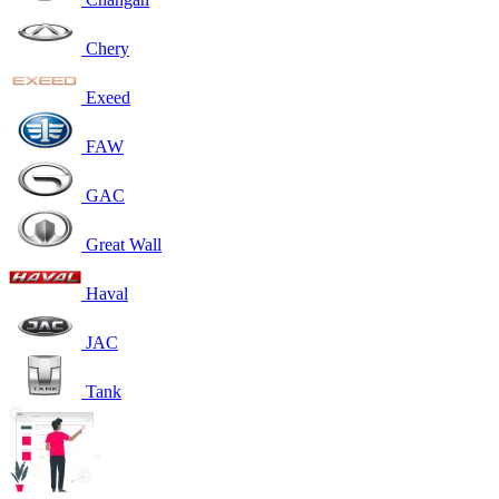
Chery
Exeed
FAW
GAC
Great Wall
Haval
JAC
Tank