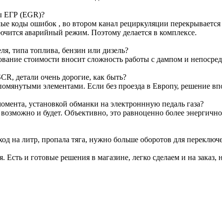
ы ЕГР (EGR)?
е коды ошибок , во втором канал рециркуляции перекрывается з
лючится аварийный режим. Поэтому делается в комплексе.
я, типа топлива, бензин или дизель?
ование стоимости вносит сложность работы с дампом и непосре
CR, детали очень дорогие, как быть?
омянутыми элементами. Если без проезда в Европу, решение вп
омента, установкой обманки на электроннную педаль газа?
т возможно и будет. Объективно, это равноценно более энергичн
ход на литр, пропала тяга, нужно больше оборотов для переключ
я. Есть и готовые решения в магазине, легко сделаем и на заказ, 