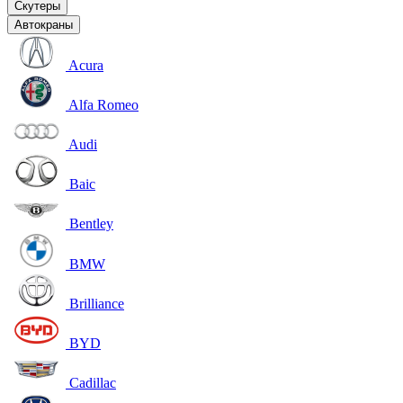
Скутеры
Автокраны
Acura
Alfa Romeo
Audi
Baic
Bentley
BMW
Brilliance
BYD
Cadillac