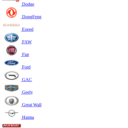
Dodge
DongFeng
Exeed
FAW
Fiat
Ford
GAC
Geely
Great Wall
Haima