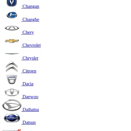
Changan
Changhe
Chery
Chevrolet
Chrysler
Citroen
Dacia
Daewoo
Daihatsu
Datsun