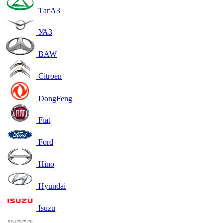
ТагАЗ
УАЗ
BAW
Citroen
DongFeng
Fiat
Ford
Hino
Hyundai
Isuzu