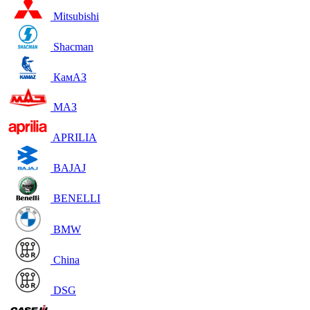
Mitsubishi
Shacman
КамАЗ
МАЗ
APRILIA
BAJAJ
BENELLI
BMW
China
DSG