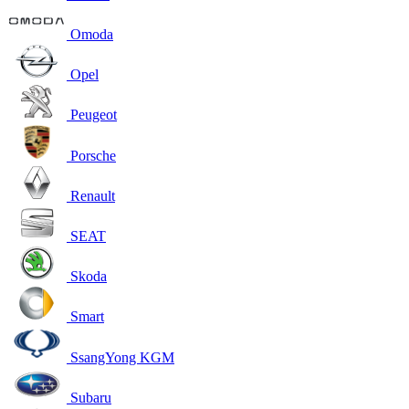
Omoda
Opel
Peugeot
Porsche
Renault
SEAT
Skoda
Smart
SsangYong KGM
Subaru