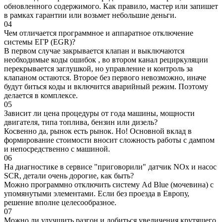
обновленного содержимого. Как правило, мастер или запишет
в рамках гарантии или возьмет небольшие деньги.
04
Чем отличается программное и аппаратное отключение
системы ЕГР (EGR)?
В первом случае закрывается клапан и выключаются
необходимые коды ошибок , во втором канал рециркуляции
перекрывается заглушкой, но управление и контроль за
клапаном остаются. Второе без первого невозможно, иначе
будут биться коды и включится аварийный режим. Поэтому
делается в комплексе.
05
Зависит ли цена процедуры от года машины, мощности
двигателя, типа топлива, бензин или дизель?
Косвенно да, рынок есть рынок. Но! Основной вклад в
формирование стоимости вносит сложность работы с дампом
и непосредственно с машиной.
06
На диагностике в сервисе "приговорили" датчик NOx и насос
SCR, детали очень дорогие, как быть?
Можно программно отключить систему Ad Blue (мочевина) с
упомянутыми элементами. Если без проезда в Европу,
решение вполне целесообразное.
07
Можно ли улучшить разгон и добиться увеличения крутящего