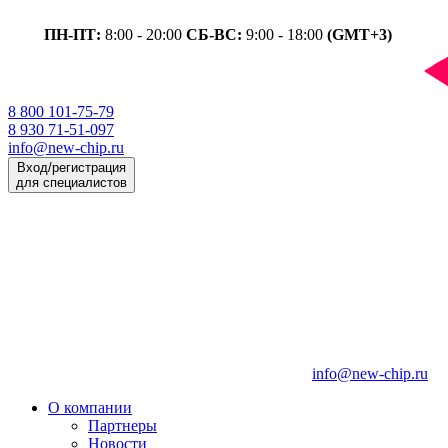
ПН-ПТ:
8:00 - 20:00
СБ-ВС:
9:00 - 18:00
(GMT+3)
8 800 101-75-79
8 930 71-51-097
info@new-chip.ru
Вход/регистрация
для специалистов
info@new-chip.ru
О компании
Партнеры
Новости