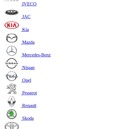
IVECO
JAC
Kia
Mazda
Mercedes-Benz
Nissan
Opel
Peugeot
Renault
Skoda