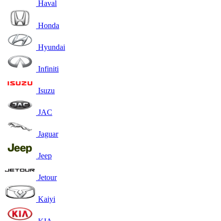
Haval
Honda
Hyundai
Infiniti
Isuzu
JAC
Jaguar
Jeep
Jetour
Kaiyi