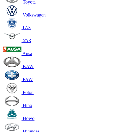
Toyota
Volkswagen
ГАЗ
УАЗ
Ausa
BAW
FAW
Foton
Hino
Howo
Hyundai