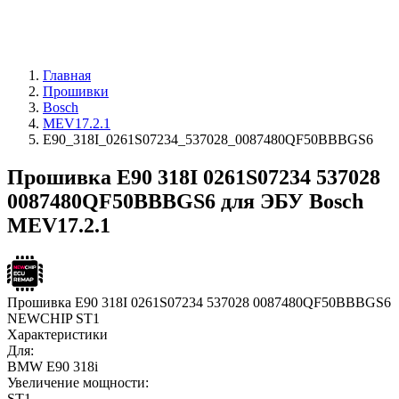
Главная
Прошивки
Bosch
MEV17.2.1
E90_318I_0261S07234_537028_0087480QF50BBBGS6
Прошивка E90 318I 0261S07234 537028
0087480QF50BBBGS6 для ЭБУ Bosch
MEV17.2.1
Прошивка E90 318I 0261S07234 537028 0087480QF50BBBGS6
NEWCHIP ST1
Характеристики
Для:
BMW E90 318i
Увеличение мощности:
ST1