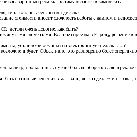
лючится аварийный режим. Поэтому делается в комплексе.
я, типа топлива, бензин или дизель?
ование стоимости вносит сложность работы с дампом и непосре
CR, детали очень дорогие, как быть?
омянутыми элементами. Если без проезда в Европу, решение вп
омента, установкой обманки на электроннную педаль газа?
т возможно и будет. Объективно, это равноценно более энергичн
ход на литр, пропала тяга, нужно больше оборотов для переключ
я. Есть и готовые решения в магазине, легко сделаем и на заказ, 