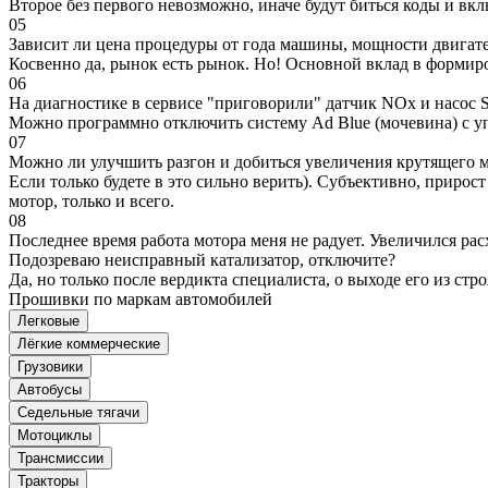
Второе без первого невозможно, иначе будут биться коды и вк
05
Зависит ли цена процедуры от года машины, мощности двигател
Косвенно да, рынок есть рынок. Но! Основной вклад в формир
06
На диагностике в сервисе "приговорили" датчик NOx и насос S
Можно программно отключить систему Ad Blue (мочевина) с уп
07
Можно ли улучшить разгон и добиться увеличения крутящего м
Если только будете в это сильно верить). Субъективно, прирос
мотор, только и всего.
08
Последнее время работа мотора меня не радует. Увеличился рас
Подозреваю неисправный катализатор, отключите?
Да, но только после вердикта специалиста, о выходе его из стро
Прошивки по маркам автомобилей
Легковые
Лёгкие коммерческие
Грузовики
Автобусы
Седельные тягачи
Мотоциклы
Трансмиссии
Тракторы