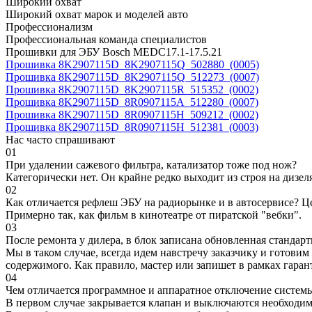
Широкий охват
Широкий охват марок и моделей авто
Профессионализм
Профессиональная команда специалистов
Прошивки для ЭБУ Bosch MEDC17.1-17.5.21
Прошивка 8K2907115D_8K2907115Q_502880_(0005)
Прошивка 8K2907115D_8K2907115Q_512273_(0007)
Прошивка 8K2907115D_8K2907115R_515352_(0002)
Прошивка 8K2907115D_8R0907115A_512280_(0007)
Прошивка 8K2907115D_8R0907115H_509212_(0002)
Прошивка 8K2907115D_8R0907115H_512381_(0003)
Нас часто спрашивают
01
При удалении сажевого фильтра, катализатор тоже под нож?
Категорически нет. Он крайне редко выходит из строя на дизел
02
Как отличается рефлеш ЭБУ на радиорынке и в автосервисе? Ц
Примерно так, как фильм в кинотеатре от пиратской "вебки".
03
После ремонта у дилера, в блок записана обновленная станда
Мы в таком случае, всегда идем навстречу заказчику и готови
содержимого. Как правило, мастер или запишет в рамках гаран
04
Чем отличается программное и аппаратное отключение систем
В первом случае закрывается клапан и выключаются необходимы