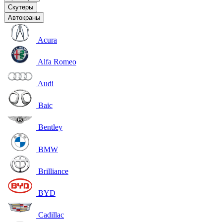
Скутеры
Автокраны
Acura
Alfa Romeo
Audi
Baic
Bentley
BMW
Brilliance
BYD
Cadillac