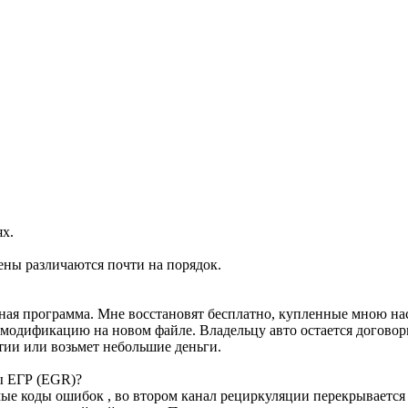
ях.
ены различаются почти на порядок.
ртная программа. Мне восстановят бесплатно, купленные мною н
м модификацию на новом файле. Владельцу авто остается договор
тии или возьмет небольшие деньги.
ы ЕГР (EGR)?
е коды ошибок , во втором канал рециркуляции перекрывается з