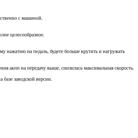
дственно с машиной.
олне целесообразное.
ому нажатию на педаль, будете больше крутить и нагружать
ения акпп на передачу выше, снизилась максимальная скорость.
на базе заводской версии.