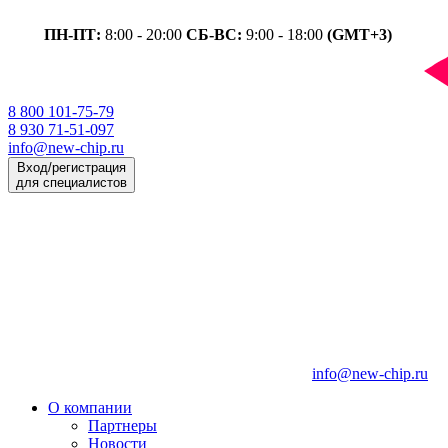
ПН-ПТ:
8:00 - 20:00
СБ-ВС:
9:00 - 18:00
(GMT+3)
8 800 101-75-79
8 930 71-51-097
info@new-chip.ru
Вход/регистрация
для специалистов
info@new-chip.ru
О компании
Партнеры
Новости