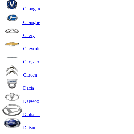
Changan
Changhe
Chery
Chevrolet
Chrysler
Citroen
Dacia
Daewoo
Daihatsu
Datsun