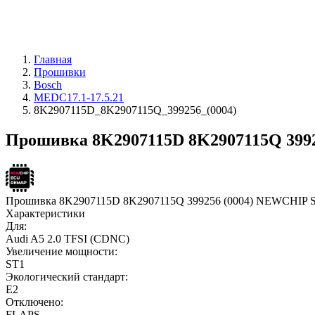
Главная
Прошивки
Bosch
MEDC17.1-17.5.21
8K2907115D_8K2907115Q_399256_(0004)
Прошивка 8K2907115D 8K2907115Q 39925
Прошивка 8K2907115D 8K2907115Q 399256 (0004) NEWCHIP 
Характеристики
Для:
Audi A5 2.0 TFSI (CDNC)
Увеличение мощности:
ST1
Экологический стандарт:
E2
Отключено:
FLAPS