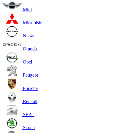
Mini
Mitsubishi
Nissan
Omoda
Opel
Peugeot
Porsche
Renault
SEAT
Skoda