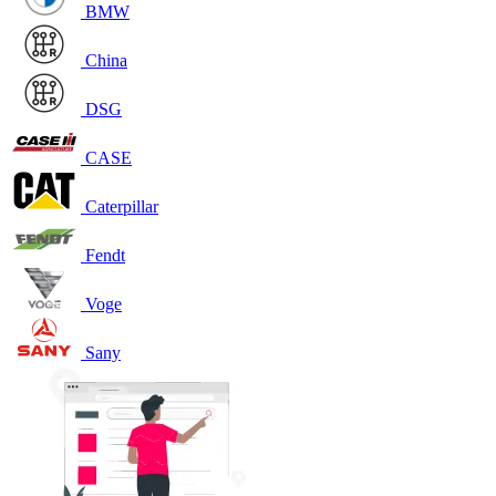
BMW
China
DSG
CASE
Caterpillar
Fendt
Voge
Sany