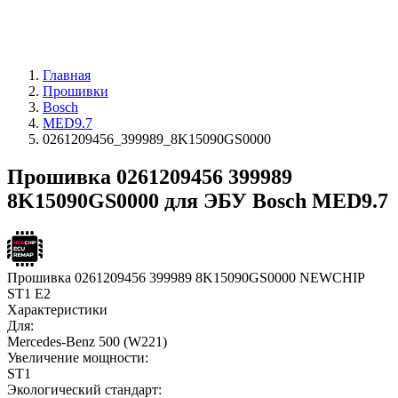
Главная
Прошивки
Bosch
MED9.7
0261209456_399989_8K15090GS0000
Прошивка 0261209456 399989
8K15090GS0000 для ЭБУ Bosch MED9.7
Прошивка 0261209456 399989 8K15090GS0000 NEWCHIP
ST1 E2
Характеристики
Для:
Mercedes-Benz 500 (W221)
Увеличение мощности:
ST1
Экологический стандарт: