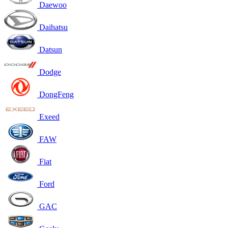
Daewoo
Daihatsu
Datsun
Dodge
DongFeng
Exeed
FAW
Fiat
Ford
GAC