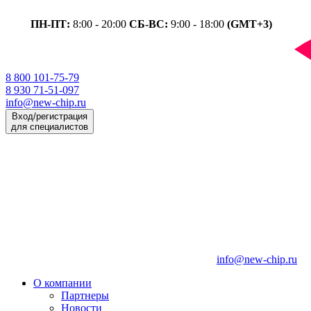
ПН-ПТ:
8:00 - 20:00
СБ-ВС:
9:00 - 18:00
(GMT+3)
8 800 101-75-79
8 930 71-51-097
info@new-chip.ru
Вход/регистрация
для специалистов
info@new-chip.ru
О компании
Партнеры
Новости