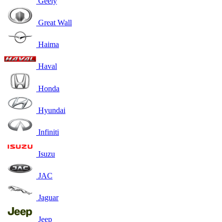
Geely
Great Wall
Haima
Haval
Honda
Hyundai
Infiniti
Isuzu
JAC
Jaguar
Jeep