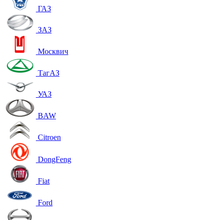
ГАЗ
ЗАЗ
Москвич
ТагАЗ
УАЗ
BAW
Citroen
DongFeng
Fiat
Ford