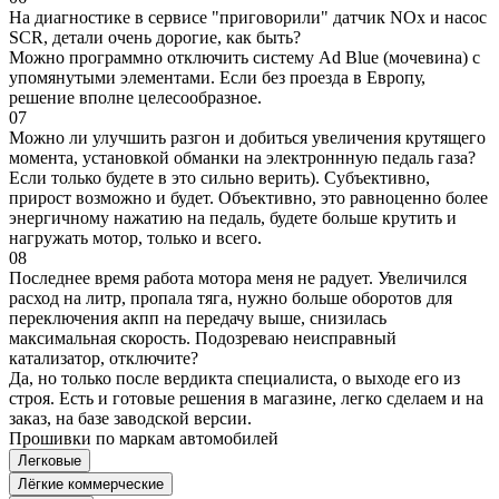
На диагностике в сервисе "приговорили" датчик NOx и насос
SCR, детали очень дорогие, как быть?
Можно программно отключить систему Ad Blue (мочевина) с
упомянутыми элементами. Если без проезда в Европу,
решение вполне целесообразное.
07
Можно ли улучшить разгон и добиться увеличения крутящего
момента, установкой обманки на электроннную педаль газа?
Если только будете в это сильно верить). Субъективно,
прирост возможно и будет. Объективно, это равноценно более
энергичному нажатию на педаль, будете больше крутить и
нагружать мотор, только и всего.
08
Последнее время работа мотора меня не радует. Увеличился
расход на литр, пропала тяга, нужно больше оборотов для
переключения акпп на передачу выше, снизилась
максимальная скорость. Подозреваю неисправный
катализатор, отключите?
Да, но только после вердикта специалиста, о выходе его из
строя. Есть и готовые решения в магазине, легко сделаем и на
заказ, на базе заводской версии.
Прошивки по маркам автомобилей
Легковые
Лёгкие коммерческие