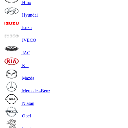
Hino
Hyundai
Isuzu
IVECO
JAC
Kia
Mazda
Mercedes-Benz
Nissan
Opel