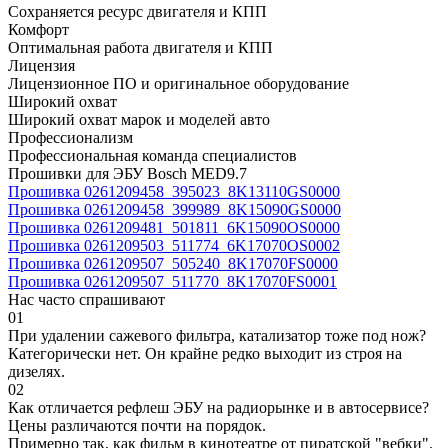
Сохраняется ресурс двигателя и КПП
Комфорт
Оптимальная работа двигателя и КПП
Лицензия
Лицензионное ПО и оригинальное оборудование
Широкий охват
Широкий охват марок и моделей авто
Профессионализм
Профессиональная команда специалистов
Прошивки для ЭБУ Bosch MED9.7
Прошивка 0261209458_395023_8K13110GS0000
Прошивка 0261209458_399989_8K15090GS0000
Прошивка 0261209481_501811_6K15090OS0000
Прошивка 0261209503_511774_6K17070OS0002
Прошивка 0261209507_505240_8K17070FS0000
Прошивка 0261209507_511770_8K17070FS0001
Нас часто спрашивают
01
При удалении сажевого фильтра, катализатор тоже под нож?
Категорически нет. Он крайне редко выходит из строя на
дизелях.
02
Как отличается рефлеш ЭБУ на радиорынке и в автосервисе?
Цены различаются почти на порядок.
Примерно так, как фильм в кинотеатре от пиратской "вебки".