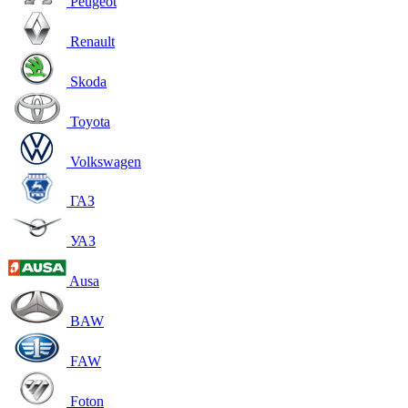
Peugeot
Renault
Skoda
Toyota
Volkswagen
ГАЗ
УАЗ
Ausa
BAW
FAW
Foton