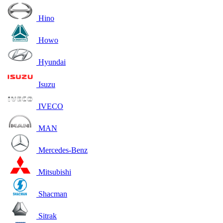
Hino
Howo
Hyundai
Isuzu
IVECO
MAN
Mercedes-Benz
Mitsubishi
Shacman
Sitrak