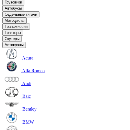
Грузовики
Автобусы
Седельные тягачи
Мотоциклы
Трансмиссии
Тракторы
Скутеры
Автокраны
Acura
Alfa Romeo
Audi
Baic
Bentley
BMW