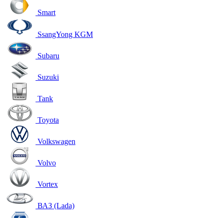
Smart
SsangYong KGM
Subaru
Suzuki
Tank
Toyota
Volkswagen
Volvo
Vortex
ВАЗ (Lada)