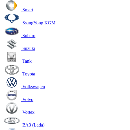
Smart
SsangYong KGM
Subaru
Suzuki
Tank
Toyota
Volkswagen
Volvo
Vortex
ВАЗ (Lada)