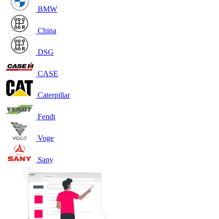
BMW
China
DSG
CASE
Caterpillar
Fendt
Voge
Sany