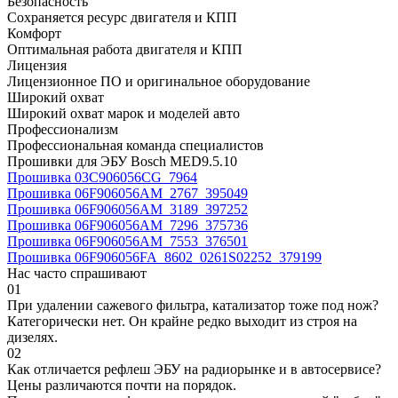
Безопасность
Сохраняется ресурс двигателя и КПП
Комфорт
Оптимальная работа двигателя и КПП
Лицензия
Лицензионное ПО и оригинальное оборудование
Широкий охват
Широкий охват марок и моделей авто
Профессионализм
Профессиональная команда специалистов
Прошивки для ЭБУ Bosch MED9.5.10
Прошивка 03C906056CG_7964
Прошивка 06F906056AM_2767_395049
Прошивка 06F906056AM_3189_397252
Прошивка 06F906056AM_7296_375736
Прошивка 06F906056AM_7553_376501
Прошивка 06F906056FA_8602_0261S02252_379199
Нас часто спрашивают
01
При удалении сажевого фильтра, катализатор тоже под нож?
Категорически нет. Он крайне редко выходит из строя на
дизелях.
02
Как отличается рефлеш ЭБУ на радиорынке и в автосервисе?
Цены различаются почти на порядок.