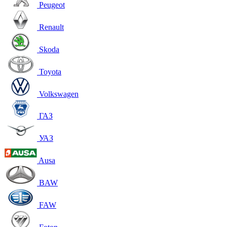
Peugeot
Renault
Skoda
Toyota
Volkswagen
ГАЗ
УАЗ
Ausa
BAW
FAW