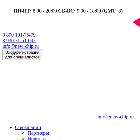
ПН-ПТ:
8:00 - 20:00
СБ-ВС:
9:00 - 18:00
(GMT+3)
8 800 101-75-79
8 930 71-51-097
info@new-chip.ru
Вход/регистрация
для специалистов
info@new-chip.ru
О компании
Партнеры
Новости