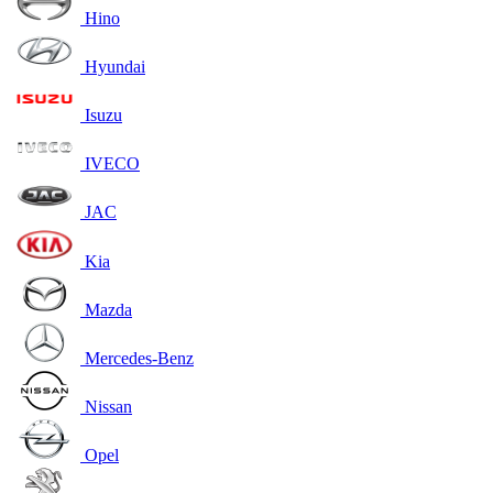
Hino
Hyundai
Isuzu
IVECO
JAC
Kia
Mazda
Mercedes-Benz
Nissan
Opel