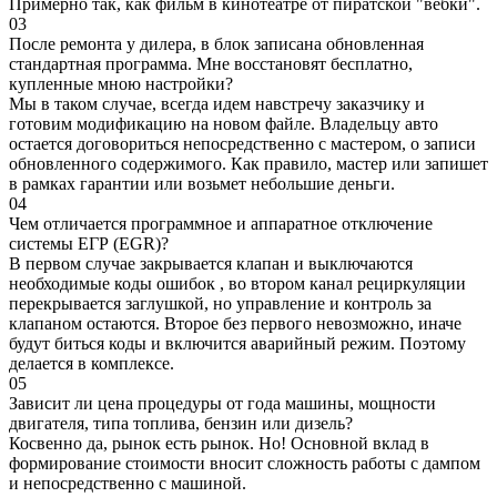
Примерно так, как фильм в кинотеатре от пиратской "вебки".
03
После ремонта у дилера, в блок записана обновленная
стандартная программа. Мне восстановят бесплатно,
купленные мною настройки?
Мы в таком случае, всегда идем навстречу заказчику и
готовим модификацию на новом файле. Владельцу авто
остается договориться непосредственно с мастером, о записи
обновленного содержимого. Как правило, мастер или запишет
в рамках гарантии или возьмет небольшие деньги.
04
Чем отличается программное и аппаратное отключение
системы ЕГР (EGR)?
В первом случае закрывается клапан и выключаются
необходимые коды ошибок , во втором канал рециркуляции
перекрывается заглушкой, но управление и контроль за
клапаном остаются. Второе без первого невозможно, иначе
будут биться коды и включится аварийный режим. Поэтому
делается в комплексе.
05
Зависит ли цена процедуры от года машины, мощности
двигателя, типа топлива, бензин или дизель?
Косвенно да, рынок есть рынок. Но! Основной вклад в
формирование стоимости вносит сложность работы с дампом
и непосредственно с машиной.