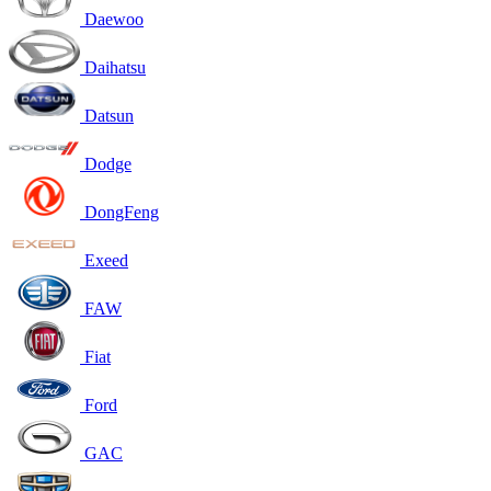
Daewoo
Daihatsu
Datsun
Dodge
DongFeng
Exeed
FAW
Fiat
Ford
GAC