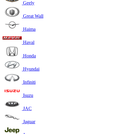
Geely
Great Wall
Haima
Haval
Honda
Hyundai
Infiniti
Isuzu
JAC
Jaguar