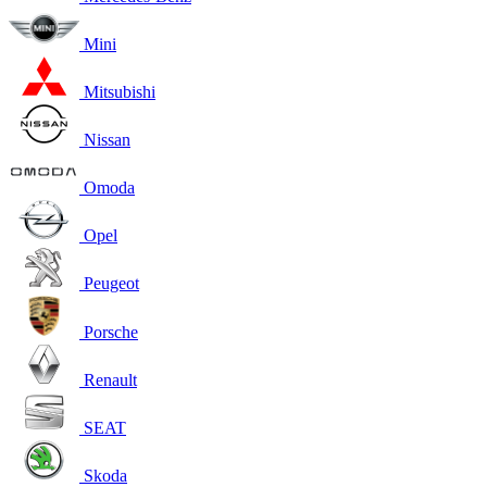
Mini
Mitsubishi
Nissan
Omoda
Opel
Peugeot
Porsche
Renault
SEAT
Skoda