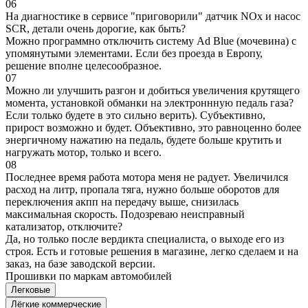
06
На диагностике в сервисе "приговорили" датчик NOx и насос
SCR, детали очень дорогие, как быть?
Можно программно отключить систему Ad Blue (мочевина) с
упомянутыми элементами. Если без проезда в Европу,
решение вполне целесообразное.
07
Можно ли улучшить разгон и добиться увеличения крутящего
момента, установкой обманки на электроннную педаль газа?
Если только будете в это сильно верить). Субъективно,
прирост возможно и будет. Объективно, это равноценно более
энергичному нажатию на педаль, будете больше крутить и
нагружать мотор, только и всего.
08
Последнее время работа мотора меня не радует. Увеличился
расход на литр, пропала тяга, нужно больше оборотов для
переключения акпп на передачу выше, снизилась
максимальная скорость. Подозреваю неисправный
катализатор, отключите?
Да, но только после вердикта специалиста, о выходе его из
строя. Есть и готовые решения в магазине, легко сделаем и на
заказ, на базе заводской версии.
Прошивки по маркам автомобилей
Легковые
Лёгкие коммерческие