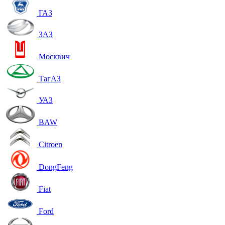
ГАЗ
ЗАЗ
Москвич
ТагАЗ
УАЗ
BAW
Citroen
DongFeng
Fiat
Ford