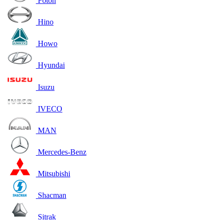
Foton
Hino
Howo
Hyundai
Isuzu
IVECO
MAN
Mercedes-Benz
Mitsubishi
Shacman
Sitrak