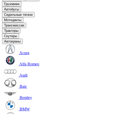
Грузовики
Автобусы
Седельные тягачи
Мотоциклы
Трансмиссии
Тракторы
Скутеры
Автокраны
Acura
Alfa Romeo
Audi
Baic
Bentley
BMW