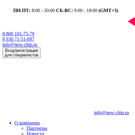
ПН-ПТ:
8:00 - 20:00
СБ-ВС:
9:00 - 18:00
(GMT+3)
8 800 101-75-79
8 930 71-51-097
info@new-chip.ru
Вход/регистрация
для специалистов
info@new-chip.ru
О компании
Партнеры
Новости