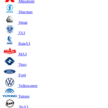
Mitsubishi
Shacman
Sitrak
ГАЗ
КамАЗ
МАЗ
Урал
Ford
Volkswagen
Yutong
ЛиАЗ