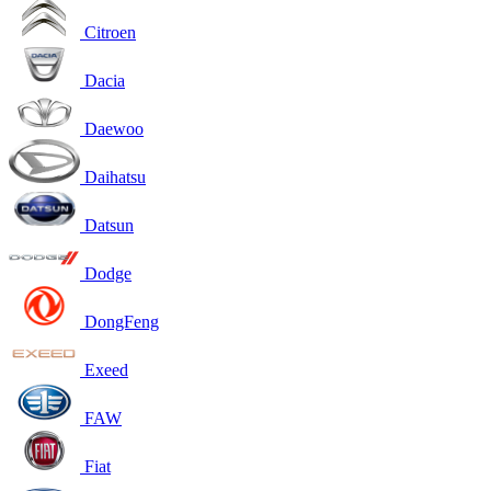
Citroen
Dacia
Daewoo
Daihatsu
Datsun
Dodge
DongFeng
Exeed
FAW
Fiat