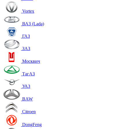
Vortex
ВАЗ (Lada)
ГАЗ
ЗАЗ
Москвич
ТагАЗ
УАЗ
BAW
Citroen
DongFeng