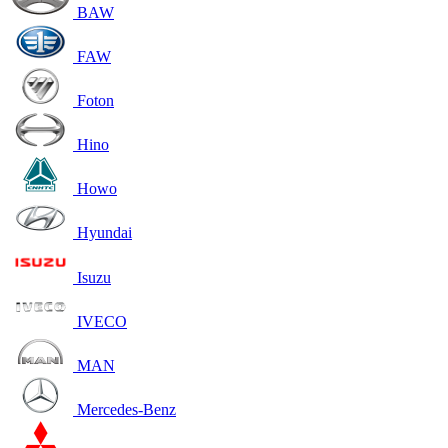
BAW
FAW
Foton
Hino
Howo
Hyundai
Isuzu
IVECO
MAN
Mercedes-Benz