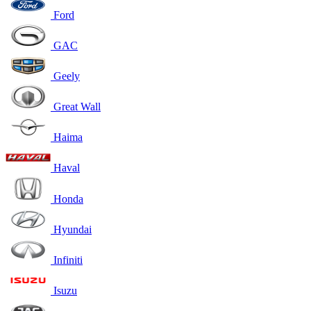
Ford
GAC
Geely
Great Wall
Haima
Haval
Honda
Hyundai
Infiniti
Isuzu