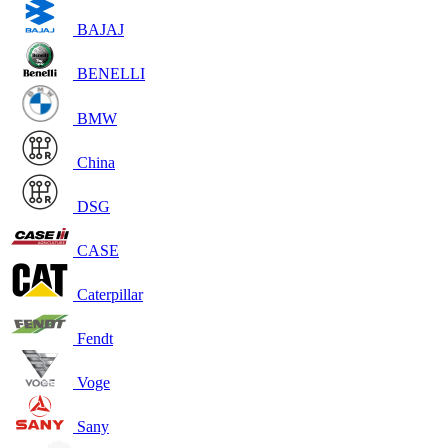
BAJAJ
BENELLI
BMW
China
DSG
CASE
Caterpillar
Fendt
Voge
Sany