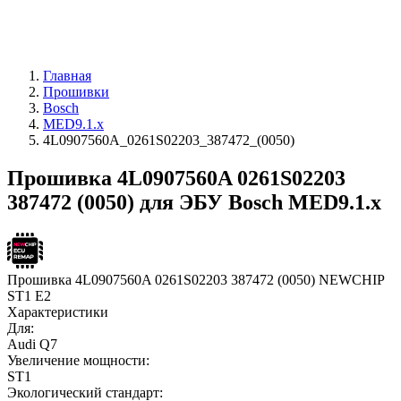
Главная
Прошивки
Bosch
MED9.1.x
4L0907560A_0261S02203_387472_(0050)
Прошивка 4L0907560A 0261S02203
387472 (0050) для ЭБУ Bosch MED9.1.x
Прошивка 4L0907560A 0261S02203 387472 (0050) NEWCHIP
ST1 E2
Характеристики
Для:
Audi Q7
Увеличение мощности:
ST1
Экологический стандарт: