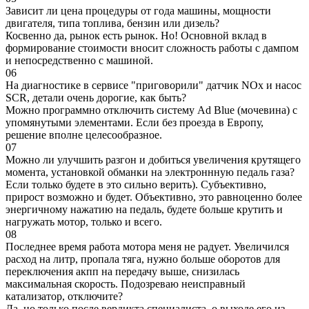
Зависит ли цена процедуры от года машины, мощности
двигателя, типа топлива, бензин или дизель?
Косвенно да, рынок есть рынок. Но! Основной вклад в
формирование стоимости вносит сложность работы с дампом
и непосредственно с машиной.
06
На диагностике в сервисе "приговорили" датчик NOx и насос
SCR, детали очень дорогие, как быть?
Можно программно отключить систему Ad Blue (мочевина) с
упомянутыми элементами. Если без проезда в Европу,
решение вполне целесообразное.
07
Можно ли улучшить разгон и добиться увеличения крутящего
момента, установкой обманки на электроннную педаль газа?
Если только будете в это сильно верить). Субъективно,
прирост возможно и будет. Объективно, это равноценно более
энергичному нажатию на педаль, будете больше крутить и
нагружать мотор, только и всего.
08
Последнее время работа мотора меня не радует. Увеличился
расход на литр, пропала тяга, нужно больше оборотов для
переключения акпп на передачу выше, снизилась
максимальная скорость. Подозреваю неисправный
катализатор, отключите?
Да, но только после вердикта специалиста, о выходе его из