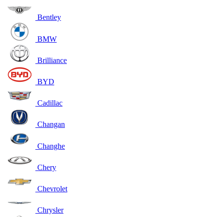
Bentley
BMW
Brilliance
BYD
Cadillac
Changan
Changhe
Chery
Chevrolet
Chrysler