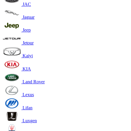
JAC
Jaguar
Jeep
Jetour
Kaiyi
KIA
Land Rover
Lexus
Lifan
Luxgen