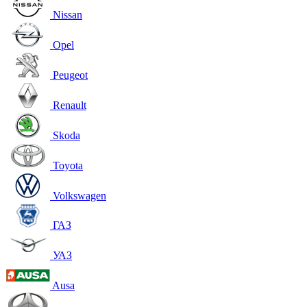
Nissan
Opel
Peugeot
Renault
Skoda
Toyota
Volkswagen
ГАЗ
УАЗ
Ausa