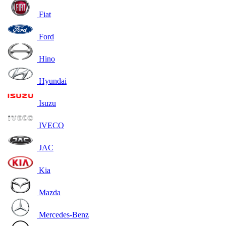
Fiat
Ford
Hino
Hyundai
Isuzu
IVECO
JAC
Kia
Mazda
Mercedes-Benz