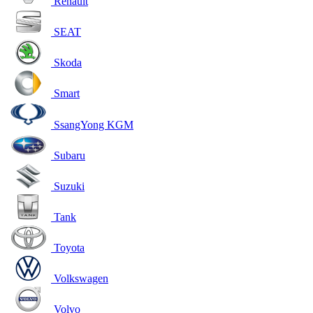
Renault
SEAT
Skoda
Smart
SsangYong KGM
Subaru
Suzuki
Tank
Toyota
Volkswagen
Volvo