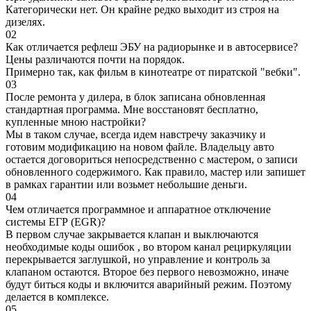
Категорически нет. Он крайне редко выходит из строя на
дизелях.
02
Как отличается рефлеш ЭБУ на радиорынке и в автосервисе?
Цены различаются почти на порядок.
Примерно так, как фильм в кинотеатре от пиратской "вебки".
03
После ремонта у дилера, в блок записана обновленная
стандартная программа. Мне восстановят бесплатно,
купленные мною настройки?
Мы в таком случае, всегда идем навстречу заказчику и
готовим модификацию на новом файле. Владельцу авто
остается договориться непосредственно с мастером, о записи
обновленного содержимого. Как правило, мастер или запишет
в рамках гарантии или возьмет небольшие деньги.
04
Чем отличается программное и аппаратное отключение
системы ЕГР (EGR)?
В первом случае закрывается клапан и выключаются
необходимые коды ошибок , во втором канал рециркуляции
перекрывается заглушкой, но управление и контроль за
клапаном остаются. Второе без первого невозможно, иначе
будут биться коды и включится аварийный режим. Поэтому
делается в комплексе.
05