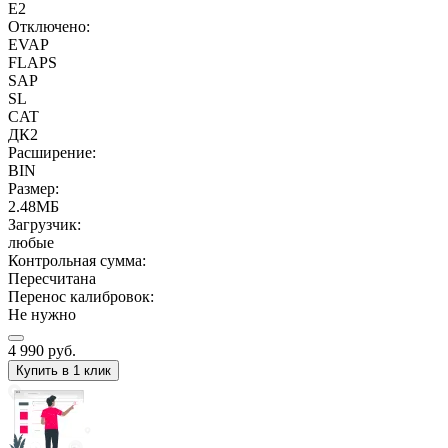
E2
Отключено:
EVAP
FLAPS
SAP
SL
CAT
ДК2
Расширение:
BIN
Размер:
2.48МБ
Загрузчик:
любые
Контрольная сумма:
Пересчитана
Перенос калибровок:
Не нужно
4 990
руб.
Купить в 1 клик