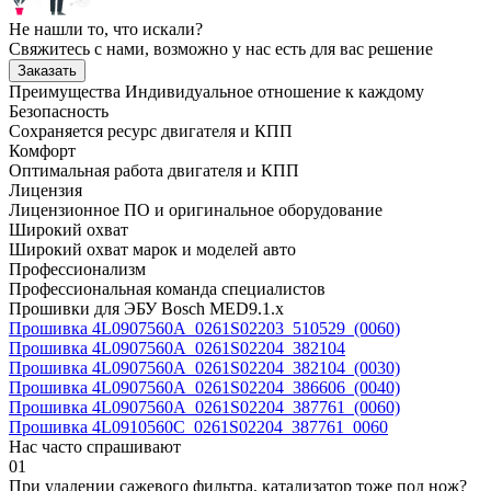
Не нашли то, что искали?
Свяжитесь с нами, возможно у нас есть для вас решение
Заказать
Преимущества
Индивидуальное отношение к каждому
Безопасность
Сохраняется ресурс двигателя и КПП
Комфорт
Оптимальная работа двигателя и КПП
Лицензия
Лицензионное ПО и оригинальное оборудование
Широкий охват
Широкий охват марок и моделей авто
Профессионализм
Профессиональная команда специалистов
Прошивки для ЭБУ Bosch MED9.1.x
Прошивка 4L0907560A_0261S02203_510529_(0060)
Прошивка 4L0907560A_0261S02204_382104
Прошивка 4L0907560A_0261S02204_382104_(0030)
Прошивка 4L0907560A_0261S02204_386606_(0040)
Прошивка 4L0907560A_0261S02204_387761_(0060)
Прошивка 4L0910560C_0261S02204_387761_0060
Нас часто спрашивают
01
При удалении сажевого фильтра, катализатор тоже под нож?