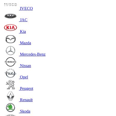
IVECO
JAC
Kia
Mazda
Mercedes-Benz
Nissan
Opel
Peugeot
Renault
Skoda