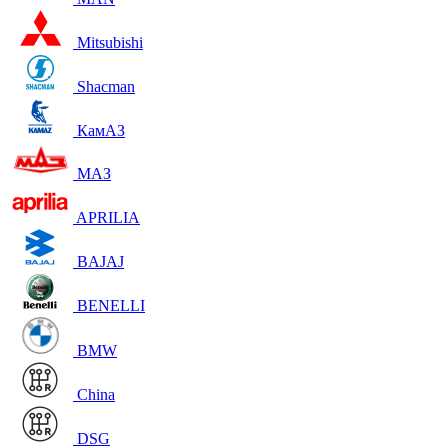
Mitsubishi
Shacman
КамАЗ
МАЗ
APRILIA
BAJAJ
BENELLI
BMW
China
DSG