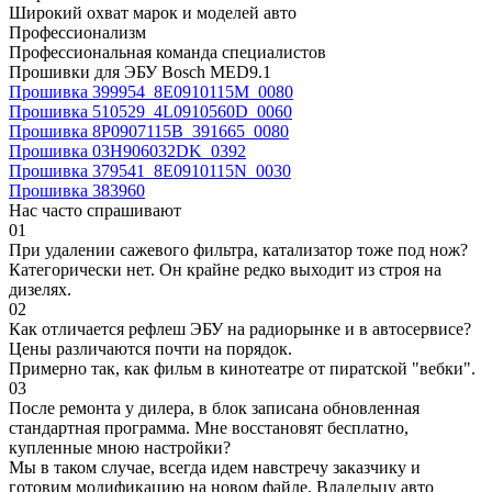
Широкий охват марок и моделей авто
Профессионализм
Профессиональная команда специалистов
Прошивки для ЭБУ Bosch MED9.1
Прошивка 399954_8E0910115M_0080
Прошивка 510529_4L0910560D_0060
Прошивка 8P0907115B_391665_0080
Прошивка 03H906032DK_0392
Прошивка 379541_8E0910115N_0030
Прошивка 383960
Нас часто спрашивают
01
При удалении сажевого фильтра, катализатор тоже под нож?
Категорически нет. Он крайне редко выходит из строя на
дизелях.
02
Как отличается рефлеш ЭБУ на радиорынке и в автосервисе?
Цены различаются почти на порядок.
Примерно так, как фильм в кинотеатре от пиратской "вебки".
03
После ремонта у дилера, в блок записана обновленная
стандартная программа. Мне восстановят бесплатно,
купленные мною настройки?
Мы в таком случае, всегда идем навстречу заказчику и
готовим модификацию на новом файле. Владельцу авто