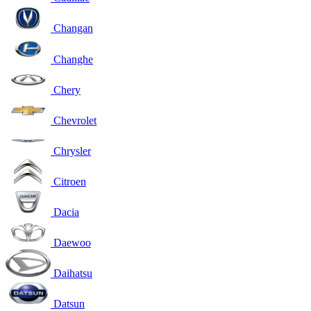
Changan
Changhe
Chery
Chevrolet
Chrysler
Citroen
Dacia
Daewoo
Daihatsu
Datsun