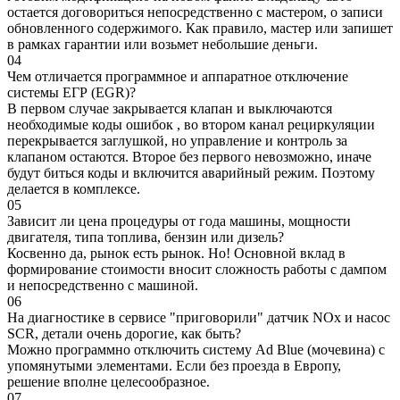
остается договориться непосредственно с мастером, о записи
обновленного содержимого. Как правило, мастер или запишет
в рамках гарантии или возьмет небольшие деньги.
04
Чем отличается программное и аппаратное отключение
системы ЕГР (EGR)?
В первом случае закрывается клапан и выключаются
необходимые коды ошибок , во втором канал рециркуляции
перекрывается заглушкой, но управление и контроль за
клапаном остаются. Второе без первого невозможно, иначе
будут биться коды и включится аварийный режим. Поэтому
делается в комплексе.
05
Зависит ли цена процедуры от года машины, мощности
двигателя, типа топлива, бензин или дизель?
Косвенно да, рынок есть рынок. Но! Основной вклад в
формирование стоимости вносит сложность работы с дампом
и непосредственно с машиной.
06
На диагностике в сервисе "приговорили" датчик NOx и насос
SCR, детали очень дорогие, как быть?
Можно программно отключить систему Ad Blue (мочевина) с
упомянутыми элементами. Если без проезда в Европу,
решение вполне целесообразное.
07