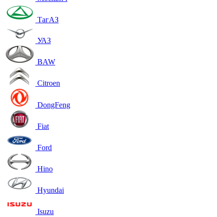
ТагАЗ
УАЗ
BAW
Citroen
DongFeng
Fiat
Ford
Hino
Hyundai
Isuzu