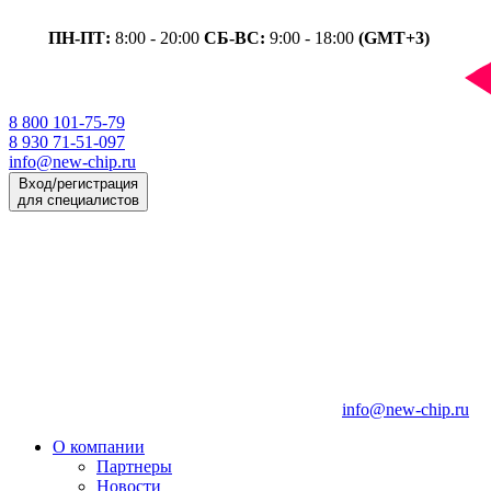
ПН-ПТ:
8:00 - 20:00
СБ-ВС:
9:00 - 18:00
(GMT+3)
8 800 101-75-79
8 930 71-51-097
info@new-chip.ru
Вход/регистрация
для специалистов
info@new-chip.ru
О компании
Партнеры
Новости