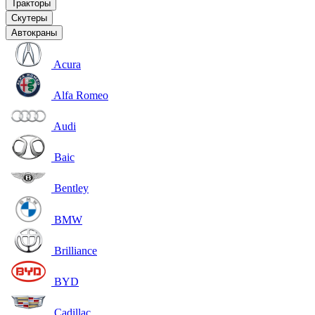
Тракторы
Скутеры
Автокраны
Acura
Alfa Romeo
Audi
Baic
Bentley
BMW
Brilliance
BYD
Cadillac