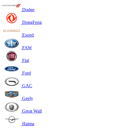
Dodge
DongFeng
Exeed
FAW
Fiat
Ford
GAC
Geely
Great Wall
Haima