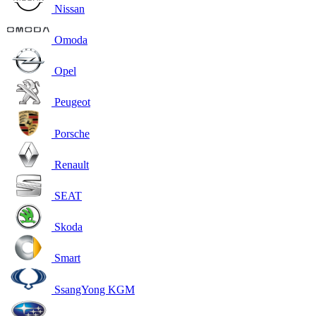
Nissan
Omoda
Opel
Peugeot
Porsche
Renault
SEAT
Skoda
Smart
SsangYong KGM