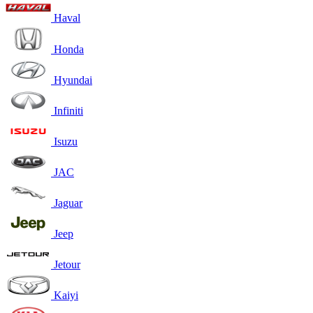
Haval
Honda
Hyundai
Infiniti
Isuzu
JAC
Jaguar
Jeep
Jetour
Kaiyi