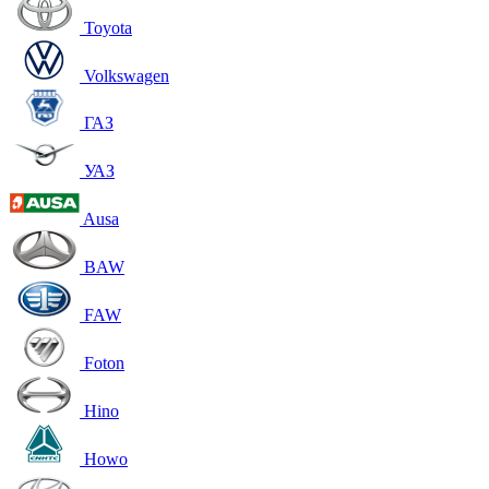
Toyota
Volkswagen
ГАЗ
УАЗ
Ausa
BAW
FAW
Foton
Hino
Howo