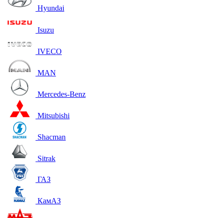
Hyundai
Isuzu
IVECO
MAN
Mercedes-Benz
Mitsubishi
Shacman
Sitrak
ГАЗ
КамАЗ