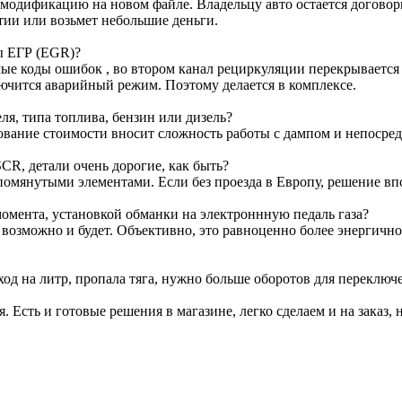
м модификацию на новом файле. Владельцу авто остается договор
тии или возьмет небольшие деньги.
ы ЕГР (EGR)?
е коды ошибок , во втором канал рециркуляции перекрывается з
лючится аварийный режим. Поэтому делается в комплексе.
я, типа топлива, бензин или дизель?
ование стоимости вносит сложность работы с дампом и непосре
CR, детали очень дорогие, как быть?
омянутыми элементами. Если без проезда в Европу, решение вп
омента, установкой обманки на электроннную педаль газа?
т возможно и будет. Объективно, это равноценно более энергичн
ход на литр, пропала тяга, нужно больше оборотов для переключ
я. Есть и готовые решения в магазине, легко сделаем и на заказ, 