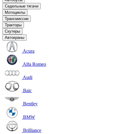
Седельные тягачи
Мотоциклы
Трансмиссии
Тракторы
Скутеры
Автокраны
Acura
Alfa Romeo
Audi
Baic
Bentley
BMW
Brilliance