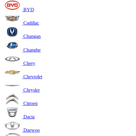
BYD
Cadillac
Changan
Changhe
Chery
Chevrolet
Chrysler
Citroen
Dacia
Daewoo