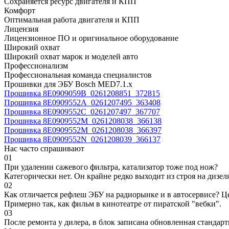
Сохраняется ресурс двигателя и КПП
Комфорт
Оптимальная работа двигателя и КПП
Лицензия
Лицензионное ПО и оригинальное оборудование
Широкий охват
Широкий охват марок и моделей авто
Профессионализм
Профессиональная команда специалистов
Прошивки для ЭБУ Bosch MED7.1.x
Прошивка 8E0909059B_0261208851_372815
Прошивка 8E0909552A_0261207495_363408
Прошивка 8E0909552C_0261207497_367707
Прошивка 8E0909552M_0261208038_366138
Прошивка 8E0909552M_0261208038_366397
Прошивка 8E0909552N_0261208039_366137
Нас часто спрашивают
01
При удалении сажевого фильтра, катализатор тоже под нож?
Категорически нет. Он крайне редко выходит из строя на дизел
02
Как отличается рефлеш ЭБУ на радиорынке и в автосервисе? Ц
Примерно так, как фильм в кинотеатре от пиратской "вебки".
03
После ремонта у дилера, в блок записана обновленная станда