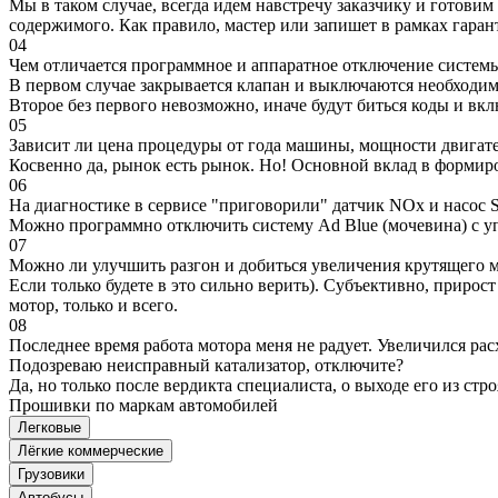
Мы в таком случае, всегда идем навстречу заказчику и готови
содержимого. Как правило, мастер или запишет в рамках гаран
04
Чем отличается программное и аппаратное отключение систем
В первом случае закрывается клапан и выключаются необходимы
Второе без первого невозможно, иначе будут биться коды и вк
05
Зависит ли цена процедуры от года машины, мощности двигател
Косвенно да, рынок есть рынок. Но! Основной вклад в формир
06
На диагностике в сервисе "приговорили" датчик NOx и насос S
Можно программно отключить систему Ad Blue (мочевина) с уп
07
Можно ли улучшить разгон и добиться увеличения крутящего м
Если только будете в это сильно верить). Субъективно, прирос
мотор, только и всего.
08
Последнее время работа мотора меня не радует. Увеличился рас
Подозреваю неисправный катализатор, отключите?
Да, но только после вердикта специалиста, о выходе его из стро
Прошивки по маркам автомобилей
Легковые
Лёгкие коммерческие
Грузовики
Автобусы