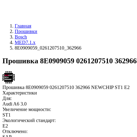
Главная
Прошивки
Bosch
MED7.1.x
8E0909059_0261207510_362966
Прошивка 8E0909059 0261207510 362966
Прошивка 8E0909059 0261207510 362966 NEWCHIP ST1 E2
Характеристики
Для:
Audi A6 3.0
Увеличение мощности:
ST1
Экологический стандарт:
E2
Отключено:
SAP