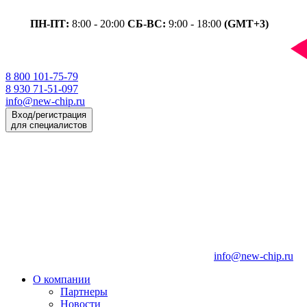
ПН-ПТ:
8:00 - 20:00
СБ-ВС:
9:00 - 18:00
(GMT+3)
8 800 101-75-79
8 930 71-51-097
info@new-chip.ru
Вход/регистрация
для специалистов
info@new-chip.ru
О компании
Партнеры
Новости