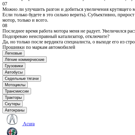
07
Можно ли улучшить разгон и добиться увеличения крутящего м
Если только будете в это сильно верить). Субъективно, прирос
мотор, только и всего.
08
Последнее время работа мотора меня не радует. Увеличился рас
Подозреваю неисправный катализатор, отключите?
Да, но только после вердикта специалиста, о выходе его из стро
Прошивки по маркам автомобилей
Легковые
Лёгкие коммерческие
Грузовики
Автобусы
Седельные тягачи
Мотоциклы
Трансмиссии
Тракторы
Скутеры
Автокраны
Acura