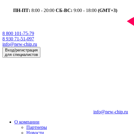
ПН-ПТ:
8:00 - 20:00
СБ-ВС:
9:00 - 18:00
(GMT+3)
8 800 101-75-79
8 930 71-51-097
info@new-chip.ru
Вход/регистрация
для специалистов
info@new-chip.ru
О компании
Партнеры
Новости