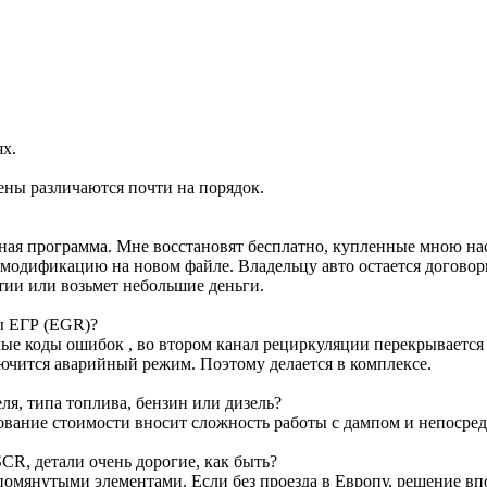
ях.
ены различаются почти на порядок.
ртная программа. Мне восстановят бесплатно, купленные мною н
м модификацию на новом файле. Владельцу авто остается договор
тии или возьмет небольшие деньги.
ы ЕГР (EGR)?
е коды ошибок , во втором канал рециркуляции перекрывается з
лючится аварийный режим. Поэтому делается в комплексе.
я, типа топлива, бензин или дизель?
ование стоимости вносит сложность работы с дампом и непосре
CR, детали очень дорогие, как быть?
омянутыми элементами. Если без проезда в Европу, решение вп