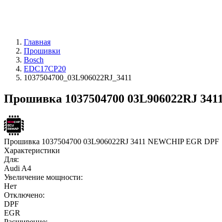
Главная
Прошивки
Bosch
EDC17CP20
1037504700_03L906022RJ_3411
Прошивка 1037504700 03L906022RJ 341
Прошивка 1037504700 03L906022RJ 3411 NEWCHIP EGR DPF
Характеристики
Для:
Audi A4
Увеличение мощности:
Нет
Отключено:
DPF
EGR
Расширение: