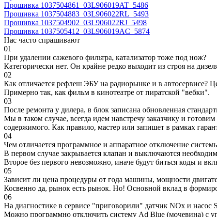
Прошивка 1037504861_03L906019AT_5486
Прошивка 1037504883_03L906022RL_5493
Прошивка 1037504902_03L906022RJ_5498
Прошивка 1037505412_03L906019AC_5874
Нас часто спрашивают
01
При удалении сажевого фильтра, катализатор тоже под нож?
Категорически нет. Он крайне редко выходит из строя на дизел
02
Как отличается рефлеш ЭБУ на радиорынке и в автосервисе? Ц
Примерно так, как фильм в кинотеатре от пиратской "вебки".
03
После ремонта у дилера, в блок записана обновленная станда
Мы в таком случае, всегда идем навстречу заказчику и готови
содержимого. Как правило, мастер или запишет в рамках гаран
04
Чем отличается программное и аппаратное отключение систем
В первом случае закрывается клапан и выключаются необходимы
Второе без первого невозможно, иначе будут биться коды и вк
05
Зависит ли цена процедуры от года машины, мощности двигател
Косвенно да, рынок есть рынок. Но! Основной вклад в формир
06
На диагностике в сервисе "приговорили" датчик NOx и насос S
Можно программно отключить систему Ad Blue (мочевина) с уп