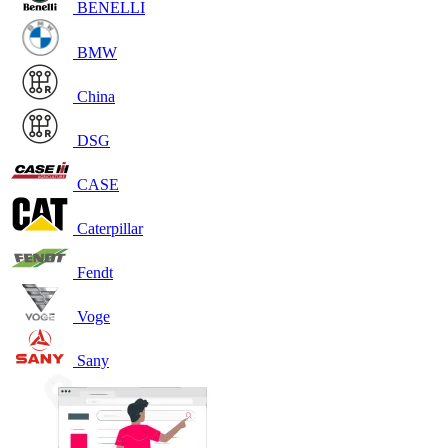
BENELLI
BMW
China
DSG
CASE
Caterpillar
Fendt
Voge
Sany