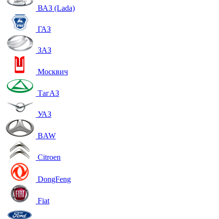
ВАЗ (Lada)
ГАЗ
ЗАЗ
Москвич
ТагАЗ
УАЗ
BAW
Citroen
DongFeng
Fiat