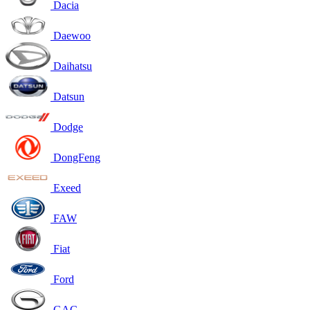
Dacia
Daewoo
Daihatsu
Datsun
Dodge
DongFeng
Exeed
FAW
Fiat
Ford
GAC