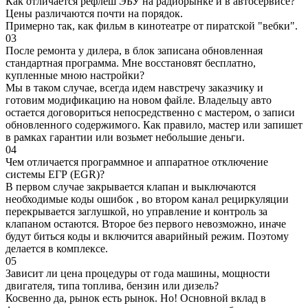
Как отличается рефлеш ЭБУ на радиорынке и в автосервисе?
Цены различаются почти на порядок.
Примерно так, как фильм в кинотеатре от пиратской "вебки".
03
После ремонта у дилера, в блок записана обновленная
стандартная программа. Мне восстановят бесплатно,
купленные мною настройки?
Мы в таком случае, всегда идем навстречу заказчику и
готовим модификацию на новом файле. Владельцу авто
остается договориться непосредственно с мастером, о записи
обновленного содержимого. Как правило, мастер или запишет
в рамках гарантии или возьмет небольшие деньги.
04
Чем отличается программное и аппаратное отключение
системы ЕГР (EGR)?
В первом случае закрывается клапан и выключаются
необходимые коды ошибок , во втором канал рециркуляции
перекрывается заглушкой, но управление и контроль за
клапаном остаются. Второе без первого невозможно, иначе
будут биться коды и включится аварийный режим. Поэтому
делается в комплексе.
05
Зависит ли цена процедуры от года машины, мощности
двигателя, типа топлива, бензин или дизель?
Косвенно да, рынок есть рынок. Но! Основной вклад в