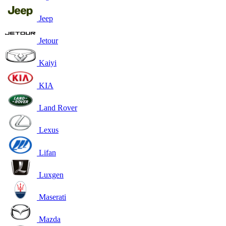
Jeep
Jetour
Kaiyi
KIA
Land Rover
Lexus
Lifan
Luxgen
Maserati
Mazda