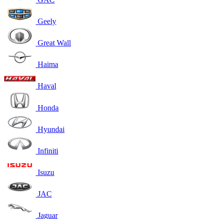
Geely
Great Wall
Haima
Haval
Honda
Hyundai
Infiniti
Isuzu
JAC
Jaguar