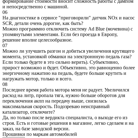
формирование стоимости вносит сложность работы с дампом
и непосредственно с машиной.
06
На диагностике в сервисе "приговорили" датчик NOx и насос
SCR, детали очень дорогие, как быть?
Можно программно отключить систему Ad Blue (мочевина) с
упомянутыми элементами. Если без проезда в Европу,
решение вполне целесообразное.
07
Можно ли улучшить разгон и добиться увеличения крутящего
момента, установкой обманки на электроннную педаль газа?
Если только будете в это сильно верить). Субъективно,
прирост возможно и будет. Объективно, это равноценно более
энергичному нажатию на педаль, будете больше крутить и
нагружать мотор, только и всего.
08
Последнее время работа мотора меня не радует. Увеличился
расход на литр, пропала тяга, нужно больше оборотов для
переключения акпп на передачу выше, снизилась
максимальная скорость. Подозреваю неисправный
катализатор, отключите?
Да, но только после вердикта специалиста, о выходе его из
строя. Есть и готовые решения в магазине, легко сделаем и на
заказ, на базе заводской версии.
Прошивки по маркам автомобилей