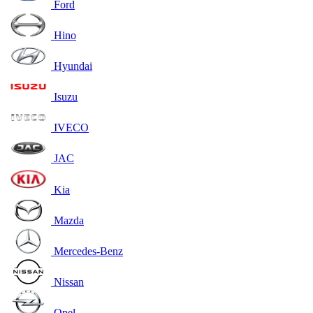
Ford
Hino
Hyundai
Isuzu
IVECO
JAC
Kia
Mazda
Mercedes-Benz
Nissan
Opel