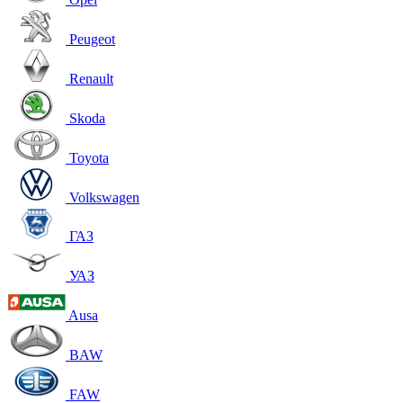
Peugeot
Renault
Skoda
Toyota
Volkswagen
ГАЗ
УАЗ
Ausa
BAW
FAW