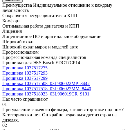
Преимущества
Индивидуальное отношение к каждому
Безопасность
Сохраняется ресурс двигателя и КПП
Комфорт
Оптимальная работа двигателя и КПП
Лицензия
Лицензионное ПО и оригинальное оборудование
Широкий охват
Широкий охват марок и моделей авто
Профессионализм
Профессиональная команда специалистов
Прошивки для ЭБУ Bosch EDC17CP14
Прошивка 1037517275
Прошивка 1037517293
Прошивка 1037517299
Прошивка 1037517508_03L906022MP_8442
Прошивка 1037517518_03L906022MM_8440
Прошивка 1037518023_03L906019CR_9191
Нас часто спрашивают
01
При удалении сажевого фильтра, катализатор тоже под нож?
Категорически нет. Он крайне редко выходит из строя на
дизелях.
02