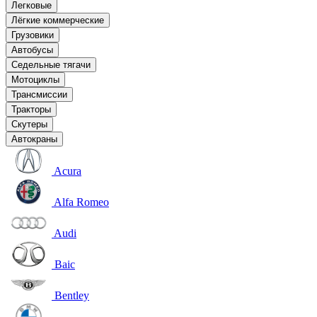
Легковые
Лёгкие коммерческие
Грузовики
Автобусы
Седельные тягачи
Мотоциклы
Трансмиссии
Тракторы
Скутеры
Автокраны
Acura
Alfa Romeo
Audi
Baic
Bentley