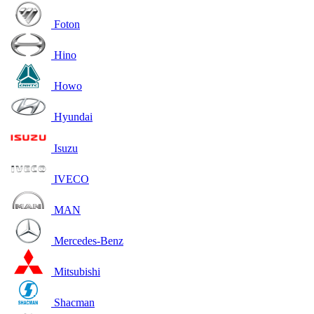
Foton
Hino
Howo
Hyundai
Isuzu
IVECO
MAN
Mercedes-Benz
Mitsubishi
Shacman