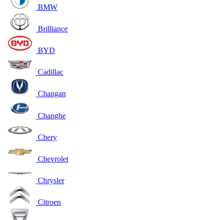
BMW
Brilliance
BYD
Cadillac
Changan
Changhe
Chery
Chevrolet
Chrysler
Citroen