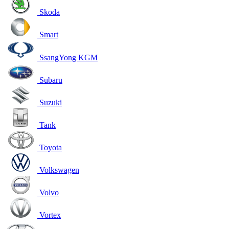
Skoda
Smart
SsangYong KGM
Subaru
Suzuki
Tank
Toyota
Volkswagen
Volvo
Vortex