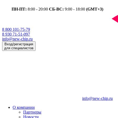
ПН-ПТ:
8:00 - 20:00
СБ-ВС:
9:00 - 18:00
(GMT+3)
8 800 101-75-79
8 930 71-51-097
info@new-chip.ru
Вход/регистрация
для специалистов
info@new-chip.ru
О компании
Партнеры
Новости