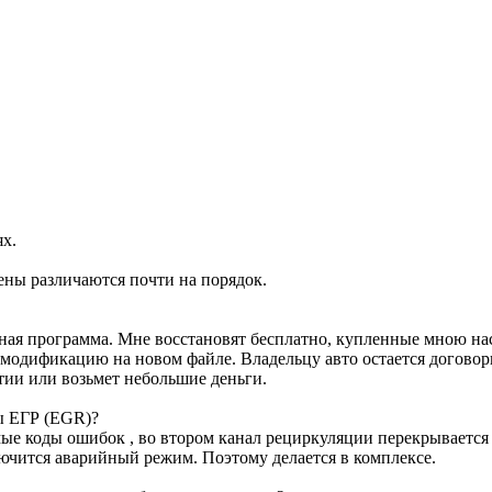
ях.
ены различаются почти на порядок.
ртная программа. Мне восстановят бесплатно, купленные мною н
м модификацию на новом файле. Владельцу авто остается договор
тии или возьмет небольшие деньги.
ы ЕГР (EGR)?
е коды ошибок , во втором канал рециркуляции перекрывается з
лючится аварийный режим. Поэтому делается в комплексе.