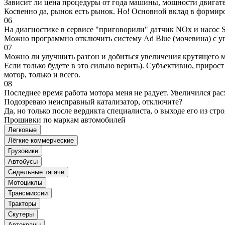
Зависит ли цена процедуры от года машины, мощности двигател
Косвенно да, рынок есть рынок. Но! Основной вклад в формир
06
На диагностике в сервисе "приговорили" датчик NOx и насос S
Можно программно отключить систему Ad Blue (мочевина) с уп
07
Можно ли улучшить разгон и добиться увеличения крутящего м
Если только будете в это сильно верить). Субъективно, прирос
мотор, только и всего.
08
Последнее время работа мотора меня не радует. Увеличился рас
Подозреваю неисправный катализатор, отключите?
Да, но только после вердикта специалиста, о выходе его из стро
Прошивки по маркам автомобилей
Легковые
Лёгкие коммерческие
Грузовики
Автобусы
Седельные тягачи
Мотоциклы
Трансмиссии
Тракторы
Скутеры
Автокраны