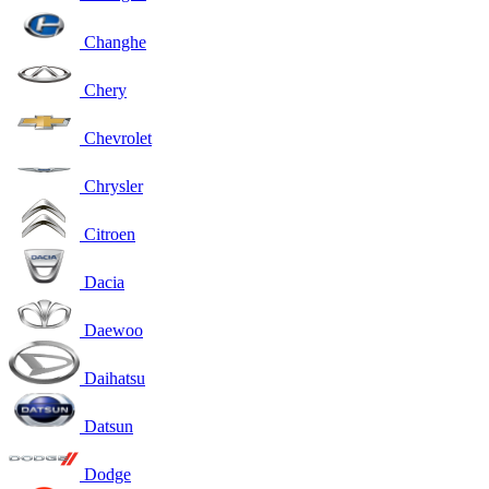
Changhe
Chery
Chevrolet
Chrysler
Citroen
Dacia
Daewoo
Daihatsu
Datsun
Dodge