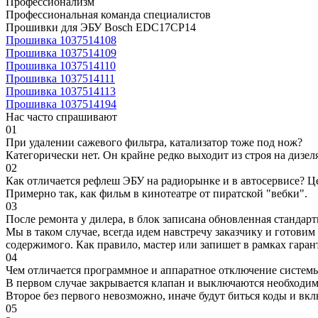
Профессионализм
Профессиональная команда специалистов
Прошивки для ЭБУ Bosch EDC17CP14
Прошивка 1037514108
Прошивка 1037514109
Прошивка 1037514110
Прошивка 1037514111
Прошивка 1037514113
Прошивка 1037514194
Нас часто спрашивают
01
При удалении сажевого фильтра, катализатор тоже под нож?
Категорически нет. Он крайне редко выходит из строя на дизел
02
Как отличается рефлеш ЭБУ на радиорынке и в автосервисе? Ц
Примерно так, как фильм в кинотеатре от пиратской "вебки".
03
После ремонта у дилера, в блок записана обновленная станда
Мы в таком случае, всегда идем навстречу заказчику и готови
содержимого. Как правило, мастер или запишет в рамках гаран
04
Чем отличается программное и аппаратное отключение систем
В первом случае закрывается клапан и выключаются необходимы
Второе без первого невозможно, иначе будут биться коды и вк
05