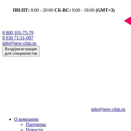
ПН-ПТ:
8:00 - 20:00
СБ-ВС:
9:00 - 18:00
(GMT+3)
8 800 101-75-79
8 930 71-51-097
info@new-chip.ru
Вход/регистрация
для специалистов
info@new-chip.ru
О компании
Партнеры
Новости