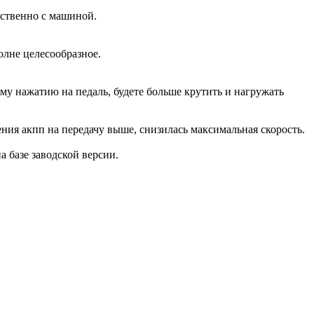
дственно с машиной.
олне целесообразное.
ому нажатию на педаль, будете больше крутить и нагружать
ения акпп на передачу выше, снизилась максимальная скорость.
на базе заводской версии.