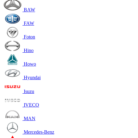
BAW
FAW
Foton
Hino
Howo
Hyundai
Isuzu
IVECO
MAN
Mercedes-Benz