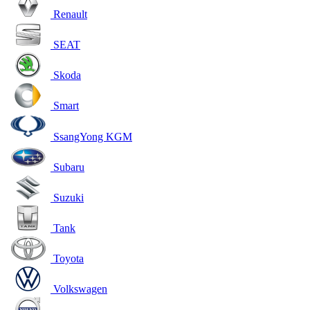
Renault
SEAT
Skoda
Smart
SsangYong KGM
Subaru
Suzuki
Tank
Toyota
Volkswagen