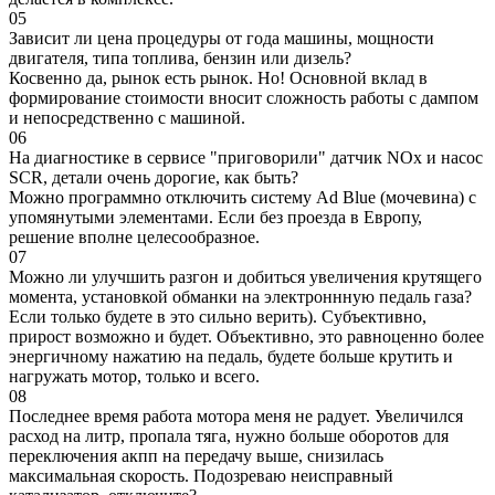
05
Зависит ли цена процедуры от года машины, мощности
двигателя, типа топлива, бензин или дизель?
Косвенно да, рынок есть рынок. Но! Основной вклад в
формирование стоимости вносит сложность работы с дампом
и непосредственно с машиной.
06
На диагностике в сервисе "приговорили" датчик NOx и насос
SCR, детали очень дорогие, как быть?
Можно программно отключить систему Ad Blue (мочевина) с
упомянутыми элементами. Если без проезда в Европу,
решение вполне целесообразное.
07
Можно ли улучшить разгон и добиться увеличения крутящего
момента, установкой обманки на электроннную педаль газа?
Если только будете в это сильно верить). Субъективно,
прирост возможно и будет. Объективно, это равноценно более
энергичному нажатию на педаль, будете больше крутить и
нагружать мотор, только и всего.
08
Последнее время работа мотора меня не радует. Увеличился
расход на литр, пропала тяга, нужно больше оборотов для
переключения акпп на передачу выше, снизилась
максимальная скорость. Подозреваю неисправный