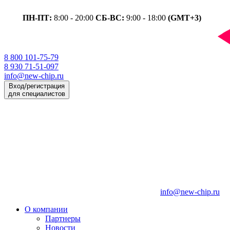
ПН-ПТ:
8:00 - 20:00
СБ-ВС:
9:00 - 18:00
(GMT+3)
8 800 101-75-79
8 930 71-51-097
info@new-chip.ru
Вход/регистрация
для специалистов
info@new-chip.ru
О компании
Партнеры
Новости