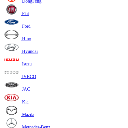
DongFeng
Fiat
Ford
Hino
Hyundai
Isuzu
IVECO
JAC
Kia
Mazda
Mercedes-Benz