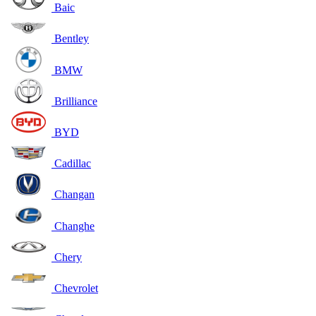
Baic
Bentley
BMW
Brilliance
BYD
Cadillac
Changan
Changhe
Chery
Chevrolet