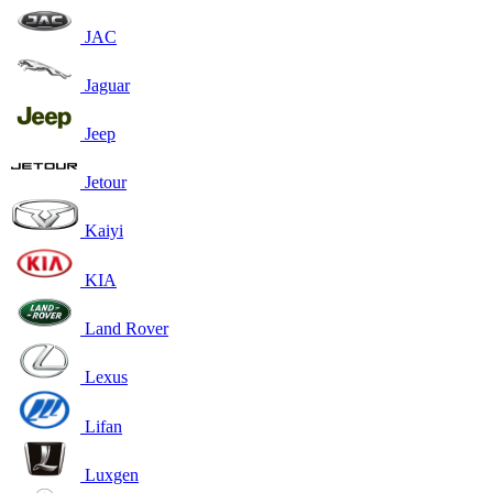
JAC
Jaguar
Jeep
Jetour
Kaiyi
KIA
Land Rover
Lexus
Lifan
Luxgen