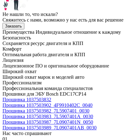
Не нашли то, что искали?
Свяжитесь с нами, возможно у нас есть для вас решение
Заказать
Преимущества
Индивидуальное отношение к каждому
Безопасность
Сохраняется ресурс двигателя и КПП
Комфорт
Оптимальная работа двигателя и КПП
Лицензия
Лицензионное ПО и оригинальное оборудование
Широкий охват
Широкий охват марок и моделей авто
Профессионализм
Профессиональная команда специалистов
Прошивки для ЭБУ Bosch EDC17CP14
Прошивка 1037503832
Прошивка 1037503902_4F9910402C_0040
Прошивка 1037503982_7L5907401_0030
Прошивка 1037503983_7L5907401A_0030
Прошивка 1037503987_7L0907401N_0050
Прошивка 1037503989_7L0907401AB_0030
Нас часто спрашивают
01