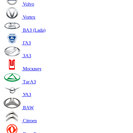
Volvo
Vortex
ВАЗ (Lada)
ГАЗ
ЗАЗ
Москвич
ТагАЗ
УАЗ
BAW
Citroen