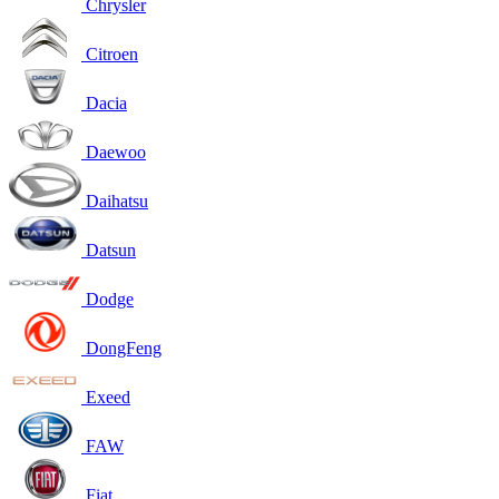
Chrysler
Citroen
Dacia
Daewoo
Daihatsu
Datsun
Dodge
DongFeng
Exeed
FAW
Fiat