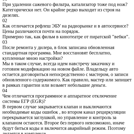
При удалении сажевого фильтра, катализатор тоже под нож?
Категорически нет. Он крайне редко выходит из строя на
дизелях.
02
Как отличается рефлеш ЭБУ на радиорынке и в автосервисе?
Цены различаются почти на порядок.
Примерно так, как фильм в кинотеатре от пиратской "вебки".
03
После ремонта у дилера, в блок записана обновленная
стандартная программа. Мне восстановят бесплатно,
купленные мною настройки?
Мы в таком случае, всегда идем навстречу заказчику и
готовим модификацию на новом файле. Владельцу авто
остается договориться непосредственно с мастером, о записи
обновленного содержимого. Как правило, мастер или запишет
в рамках гарантии или возьмет небольшие деньги.
04
Чем отличается программное и аппаратное отключение
системы ЕГР (EGR)?
В первом случае закрывается клапан и выключаются
необходимые коды ошибок , во втором канал рециркуляции
перекрывается заглушкой, но управление и контроль за
клапаном остаются. Второе без первого невозможно, иначе
будут биться коды и включится аварийный режим. Поэтому
делается в комплексе.