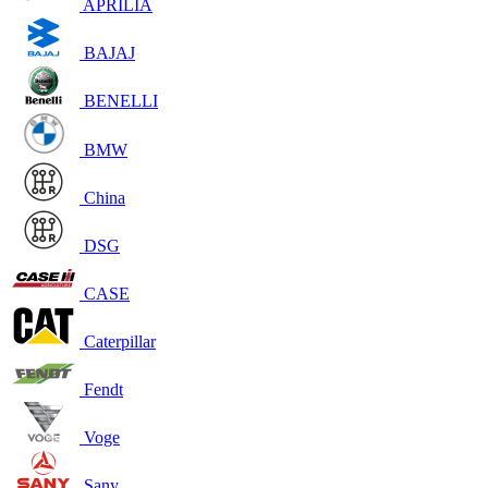
APRILIA
BAJAJ
BENELLI
BMW
China
DSG
CASE
Caterpillar
Fendt
Voge
Sany