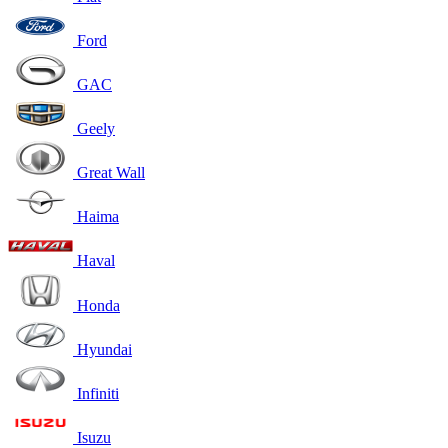
Ford
GAC
Geely
Great Wall
Haima
Haval
Honda
Hyundai
Infiniti
Isuzu