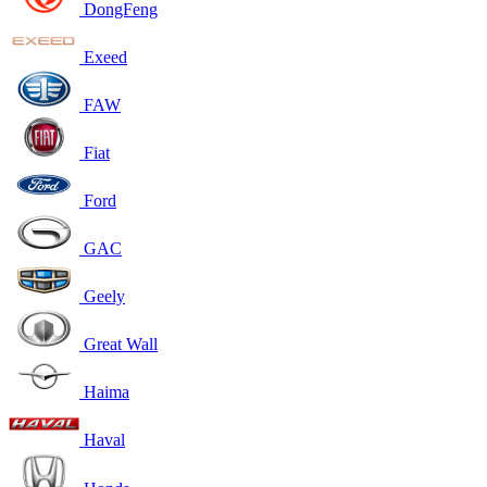
DongFeng
Exeed
FAW
Fiat
Ford
GAC
Geely
Great Wall
Haima
Haval