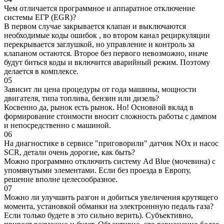
Чем отличается программное и аппаратное отключение
системы ЕГР (EGR)?
В первом случае закрывается клапан и выключаются
необходимые коды ошибок , во втором канал рециркуляции
перекрывается заглушкой, но управление и контроль за
клапаном остаются. Второе без первого невозможно, иначе
будут биться коды и включится аварийный режим. Поэтому
делается в комплексе.
05
Зависит ли цена процедуры от года машины, мощности
двигателя, типа топлива, бензин или дизель?
Косвенно да, рынок есть рынок. Но! Основной вклад в
формирование стоимости вносит сложность работы с дампом
и непосредственно с машиной.
06
На диагностике в сервисе "приговорили" датчик NOx и насос
SCR, детали очень дорогие, как быть?
Можно программно отключить систему Ad Blue (мочевина) с
упомянутыми элементами. Если без проезда в Европу,
решение вполне целесообразное.
07
Можно ли улучшить разгон и добиться увеличения крутящего
момента, установкой обманки на электроннную педаль газа?
Если только будете в это сильно верить). Субъективно,