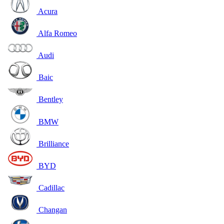
Acura
Alfa Romeo
Audi
Baic
Bentley
BMW
Brilliance
BYD
Cadillac
Changan