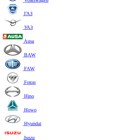
Volkswagen
ГАЗ
УАЗ
Ausa
BAW
FAW
Foton
Hino
Howo
Hyundai
Isuzu