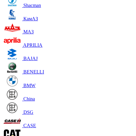
Shacman
КамАЗ
МАЗ
APRILIA
BAJAJ
BENELLI
BMW
China
DSG
CASE