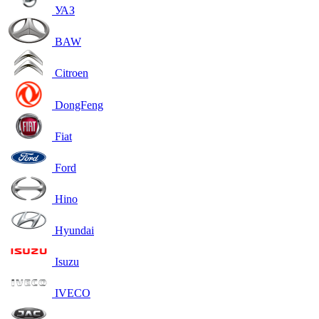
УАЗ
BAW
Citroen
DongFeng
Fiat
Ford
Hino
Hyundai
Isuzu
IVECO