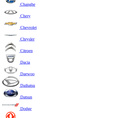
Changhe
Chery
Chevrolet
Chrysler
Citroen
Dacia
Daewoo
Daihatsu
Datsun
Dodge