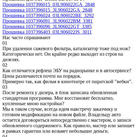
Прошивка 1037396015_03L906022GA_2848
Прошивка 1037396015_3L906022GA_2848
Прошивка 1037396024_03L906022BE_3292
Прошивка 1037396091_3L906022BM_3381
Прошивка 1037396096_3L906022GT_3385
Прошивка 1037396403_03L906022JS_3011
Нас часто спрашивают
01
При удалении сажевого фильтра, катализатор тоже под нож?
Категорически нет. Он крайне редко выходит из строя на
дизелях.
02
Как отличается рефлеш ЭБУ на радиорынке и в автосервисе?
Цены различаются почти на порядок.
Примерно так, как фильм в кинотеатре от пиратской "вебки".
03
После ремонта у дилера, в блок записана обновленная
стандартная программа. Мне восстановят бесплатно,
купленные мною настройки?
Мы в таком случае, всегда идем навстречу заказчику и
готовим модификацию на новом файле. Владельцу авто
остается договориться непосредственно с мастером, о записи
обновленного содержимого. Как правило, мастер или запишет
в рамках гарантии или возьмет небольшие деньги.
04