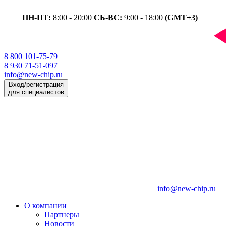
ПН-ПТ:
8:00 - 20:00
СБ-ВС:
9:00 - 18:00
(GMT+3)
8 800 101-75-79
8 930 71-51-097
info@new-chip.ru
Вход/регистрация
для специалистов
info@new-chip.ru
О компании
Партнеры
Новости