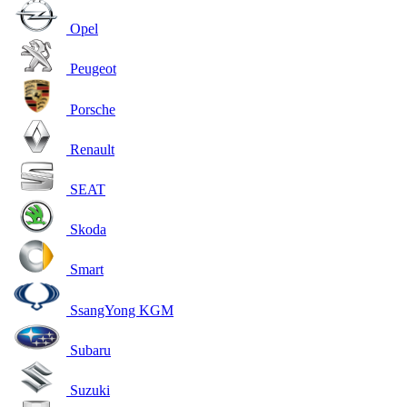
Opel
Peugeot
Porsche
Renault
SEAT
Skoda
Smart
SsangYong KGM
Subaru
Suzuki