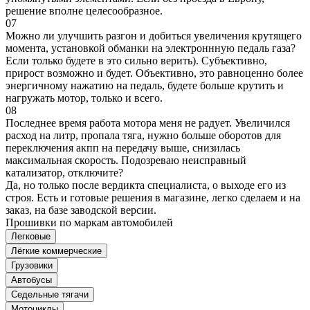
решение вполне целесообразное.
07
Можно ли улучшить разгон и добиться увеличения крутящего
момента, установкой обманки на электроннную педаль газа?
Если только будете в это сильно верить). Субъективно,
прирост возможно и будет. Объективно, это равноценно более
энергичному нажатию на педаль, будете больше крутить и
нагружать мотор, только и всего.
08
Последнее время работа мотора меня не радует. Увеличился
расход на литр, пропала тяга, нужно больше оборотов для
переключения акпп на передачу выше, снизилась
максимальная скорость. Подозреваю неисправный
катализатор, отключите?
Да, но только после вердикта специалиста, о выходе его из
строя. Есть и готовые решения в магазине, легко сделаем и на
заказ, на базе заводской версии.
Прошивки по маркам автомобилей
Легковые
Лёгкие коммерческие
Грузовики
Автобусы
Седельные тягачи
Мотоциклы