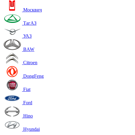
Москвич
ТагАЗ
УАЗ
BAW
Citroen
DongFeng
Fiat
Ford
Hino
Hyundai