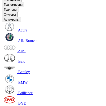
Трансмиссии
Тракторы
Скутеры
Автокраны
Acura
Alfa Romeo
Audi
Baic
Bentley
BMW
Brilliance
BYD