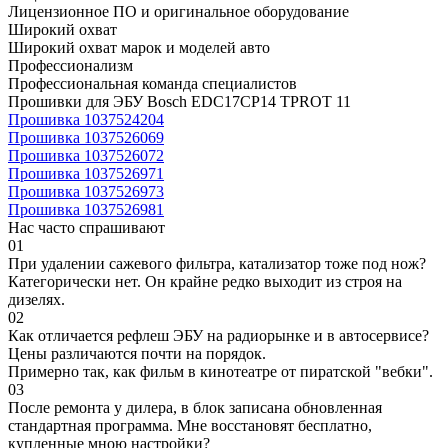
Лицензионное ПО и оригинальное оборудование
Широкий охват
Широкий охват марок и моделей авто
Профессионализм
Профессиональная команда специалистов
Прошивки для ЭБУ Bosch EDC17CP14 TPROT 11
Прошивка 1037524204
Прошивка 1037526069
Прошивка 1037526072
Прошивка 1037526971
Прошивка 1037526973
Прошивка 1037526981
Нас часто спрашивают
01
При удалении сажевого фильтра, катализатор тоже под нож?
Категорически нет. Он крайне редко выходит из строя на
дизелях.
02
Как отличается рефлеш ЭБУ на радиорынке и в автосервисе?
Цены различаются почти на порядок.
Примерно так, как фильм в кинотеатре от пиратской "вебки".
03
После ремонта у дилера, в блок записана обновленная
стандартная программа. Мне восстановят бесплатно,
купленные мною настройки?