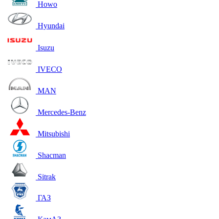
Howo
Hyundai
Isuzu
IVECO
MAN
Mercedes-Benz
Mitsubishi
Shacman
Sitrak
ГАЗ