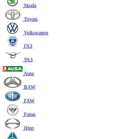
Skoda
Toyota
Volkswagen
ГАЗ
УАЗ
Ausa
BAW
FAW
Foton
Hino