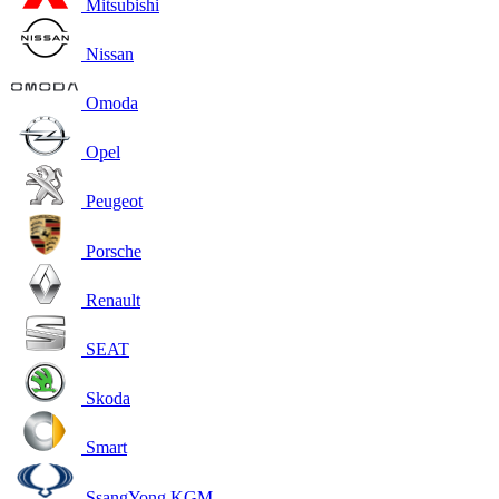
Mitsubishi
Nissan
Omoda
Opel
Peugeot
Porsche
Renault
SEAT
Skoda
Smart
SsangYong KGM