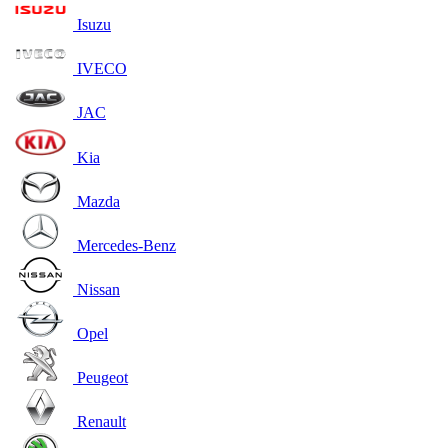
Isuzu
IVECO
JAC
Kia
Mazda
Mercedes-Benz
Nissan
Opel
Peugeot
Renault