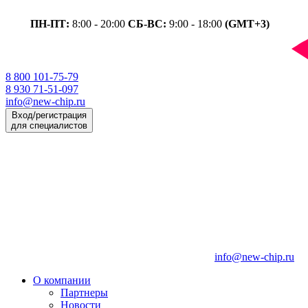
ПН-ПТ:
8:00 - 20:00
СБ-ВС:
9:00 - 18:00
(GMT+3)
8 800 101-75-79
8 930 71-51-097
info@new-chip.ru
Вход/регистрация
для специалистов
info@new-chip.ru
О компании
Партнеры
Новости