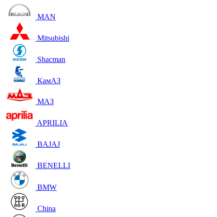
MAN
Mitsubishi
Shacman
КамАЗ
МАЗ
APRILIA
BAJAJ
BENELLI
BMW
China