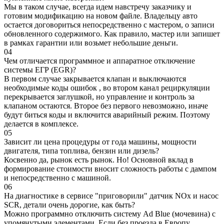
Мы в таком случае, всегда идем навстречу заказчику и
готовим модификацию на новом файле. Владельцу авто
остается договориться непосредственно с мастером, о записи
обновленного содержимого. Как правило, мастер или запишет
в рамках гарантии или возьмет небольшие деньги.
04
Чем отличается программное и аппаратное отключение
системы ЕГР (EGR)?
В первом случае закрывается клапан и выключаются
необходимые коды ошибок , во втором канал рециркуляции
перекрывается заглушкой, но управление и контроль за
клапаном остаются. Второе без первого невозможно, иначе
будут биться коды и включится аварийный режим. Поэтому
делается в комплексе.
05
Зависит ли цена процедуры от года машины, мощности
двигателя, типа топлива, бензин или дизель?
Косвенно да, рынок есть рынок. Но! Основной вклад в
формирование стоимости вносит сложность работы с дампом
и непосредственно с машиной.
06
На диагностике в сервисе "приговорили" датчик NOx и насос
SCR, детали очень дорогие, как быть?
Можно программно отключить систему Ad Blue (мочевина) с
упомянутыми элементами. Если без проезда в Европу,