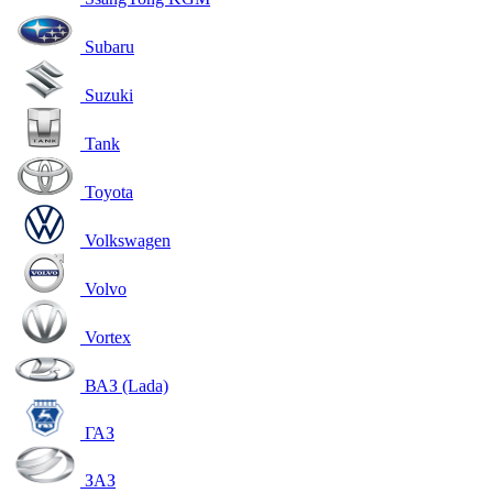
Subaru
Suzuki
Tank
Toyota
Volkswagen
Volvo
Vortex
ВАЗ (Lada)
ГАЗ
ЗАЗ