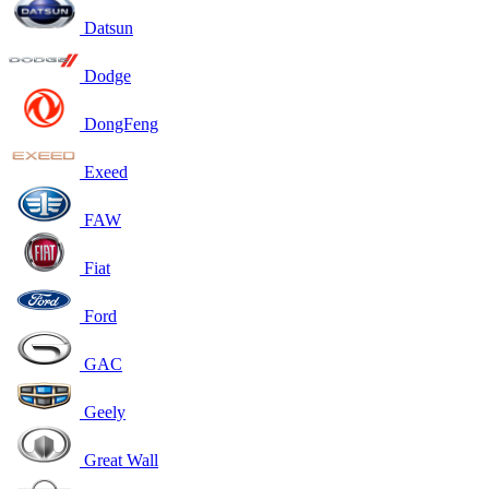
Datsun
Dodge
DongFeng
Exeed
FAW
Fiat
Ford
GAC
Geely
Great Wall