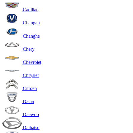
Cadillac
Changan
Changhe
Chery
Chevrolet
Chrysler
Citroen
Dacia
Daewoo
Daihatsu