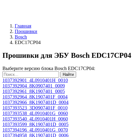
Главная
Прошивки
Bosch
EDC17CP04
Прошивки для ЭБУ Bosch EDC17CP04
Выберите версию блока Bosch EDC17CP04:
Найти
1037392901_4L0910401H_0010
1037392904_8K0907401_0009
1037392961_8K1907401_0005
1037392964_8K1907401F_0004
1037392966_8K1907401D_0004
1037393523_3D0907401F_0010
1037393538_4L0910401G_0060
1037393540_4L0910401H_0060
1037393599_8K1907401D_0005
1037394196_4L0910401G_0070
1037394958_8K1907401D_0006