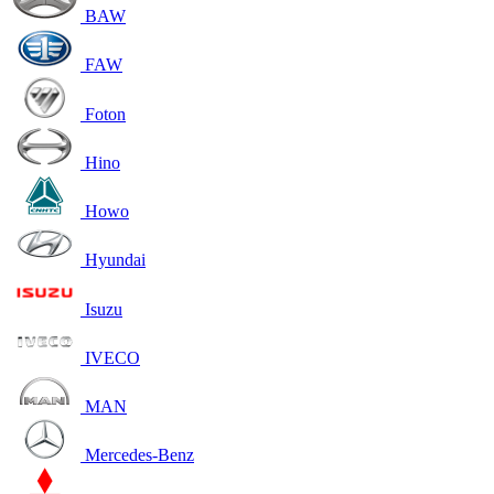
BAW
FAW
Foton
Hino
Howo
Hyundai
Isuzu
IVECO
MAN
Mercedes-Benz