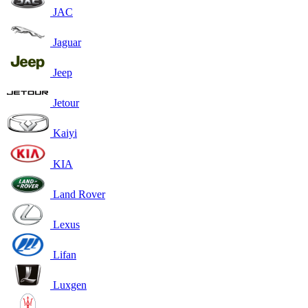
JAC
Jaguar
Jeep
Jetour
Kaiyi
KIA
Land Rover
Lexus
Lifan
Luxgen