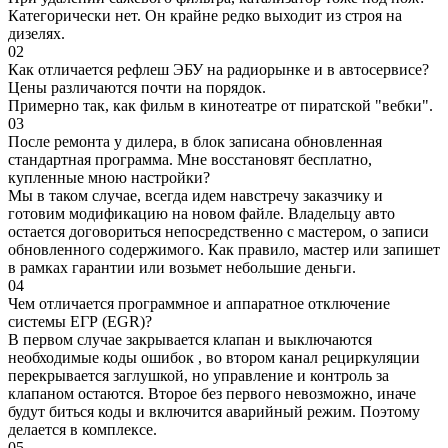
Категорически нет. Он крайне редко выходит из строя на
дизелях.
02
Как отличается рефлеш ЭБУ на радиорынке и в автосервисе?
Цены различаются почти на порядок.
Примерно так, как фильм в кинотеатре от пиратской "вебки".
03
После ремонта у дилера, в блок записана обновленная
стандартная программа. Мне восстановят бесплатно,
купленные мною настройки?
Мы в таком случае, всегда идем навстречу заказчику и
готовим модификацию на новом файле. Владельцу авто
остается договориться непосредственно с мастером, о записи
обновленного содержимого. Как правило, мастер или запишет
в рамках гарантии или возьмет небольшие деньги.
04
Чем отличается программное и аппаратное отключение
системы ЕГР (EGR)?
В первом случае закрывается клапан и выключаются
необходимые коды ошибок , во втором канал рециркуляции
перекрывается заглушкой, но управление и контроль за
клапаном остаются. Второе без первого невозможно, иначе
будут биться коды и включится аварийный режим. Поэтому
делается в комплексе.
05