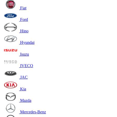
Fiat
Ford
Hino
Hyundai
Isuzu
IVECO
JAC
Kia
Mazda
Mercedes-Benz