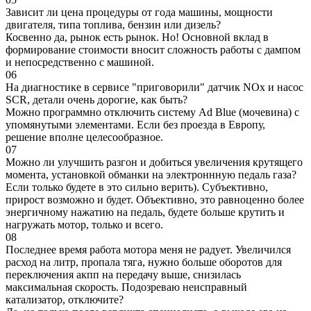
Зависит ли цена процедуры от года машины, мощности
двигателя, типа топлива, бензин или дизель?
Косвенно да, рынок есть рынок. Но! Основной вклад в
формирование стоимости вносит сложность работы с дампом
и непосредственно с машиной.
06
На диагностике в сервисе "приговорили" датчик NOx и насос
SCR, детали очень дорогие, как быть?
Можно программно отключить систему Ad Blue (мочевина) с
упомянутыми элементами. Если без проезда в Европу,
решение вполне целесообразное.
07
Можно ли улучшить разгон и добиться увеличения крутящего
момента, установкой обманки на электроннную педаль газа?
Если только будете в это сильно верить). Субъективно,
прирост возможно и будет. Объективно, это равноценно более
энергичному нажатию на педаль, будете больше крутить и
нагружать мотор, только и всего.
08
Последнее время работа мотора меня не радует. Увеличился
расход на литр, пропала тяга, нужно больше оборотов для
переключения акпп на передачу выше, снизилась
максимальная скорость. Подозреваю неисправный
катализатор, отключите?