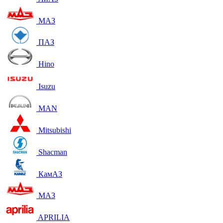
МАЗ
ПАЗ
Hino
Isuzu
MAN
Mitsubishi
Shacman
КамАЗ
МАЗ
APRILIA