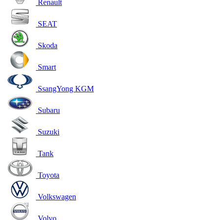
Renault
SEAT
Skoda
Smart
SsangYong KGM
Subaru
Suzuki
Tank
Toyota
Volkswagen
Volvo