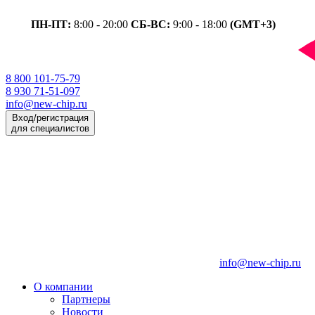
ПН-ПТ:
8:00 - 20:00
СБ-ВС:
9:00 - 18:00
(GMT+3)
8 800 101-75-79
8 930 71-51-097
info@new-chip.ru
Вход/регистрация
для специалистов
info@new-chip.ru
О компании
Партнеры
Новости