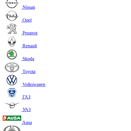
Nissan
Opel
Peugeot
Renault
Skoda
Toyota
Volkswagen
ГАЗ
УАЗ
Ausa