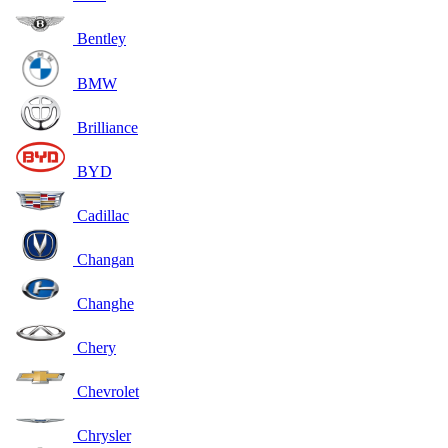
Bentley
BMW
Brilliance
BYD
Cadillac
Changan
Changhe
Chery
Chevrolet
Chrysler