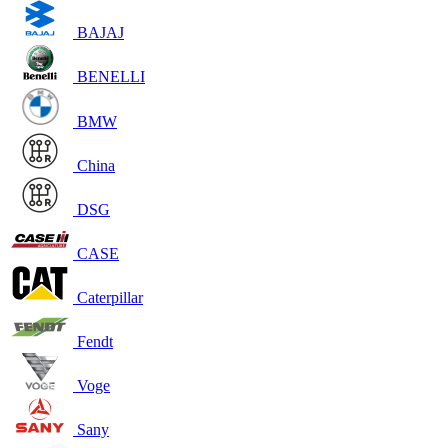
BAJAJ
BENELLI
BMW
China
DSG
CASE
Caterpillar
Fendt
Voge
Sany