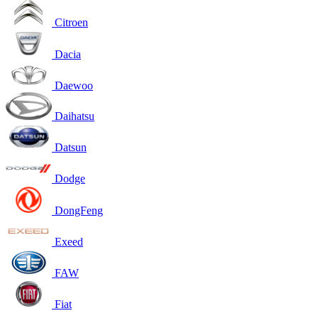
Citroen
Dacia
Daewoo
Daihatsu
Datsun
Dodge
DongFeng
Exeed
FAW
Fiat