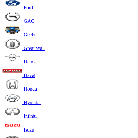
Ford
GAC
Geely
Great Wall
Haima
Haval
Honda
Hyundai
Infiniti
Isuzu