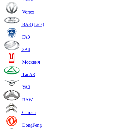
Vortex
ВАЗ (Lada)
ГАЗ
ЗАЗ
Москвич
ТагАЗ
УАЗ
BAW
Citroen
DongFeng