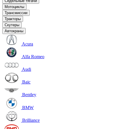
Седельные тягачи
Мотоциклы
Трансмиссии
Тракторы
Скутеры
Автокраны
Acura
Alfa Romeo
Audi
Baic
Bentley
BMW
Brilliance