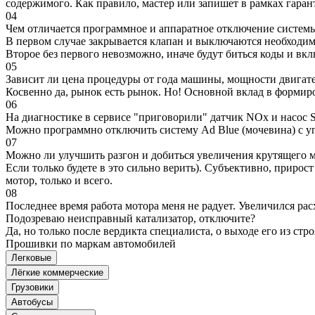
содержимого. Как правило, мастер или запишет в рамках гаран
04
Чем отличается программное и аппаратное отключение систем
В первом случае закрывается клапан и выключаются необходимы
Второе без первого невозможно, иначе будут биться коды и вк
05
Зависит ли цена процедуры от года машины, мощности двигател
Косвенно да, рынок есть рынок. Но! Основной вклад в формир
06
На диагностике в сервисе "приговорили" датчик NOx и насос S
Можно программно отключить систему Ad Blue (мочевина) с уп
07
Можно ли улучшить разгон и добиться увеличения крутящего м
Если только будете в это сильно верить). Субъективно, прирос
мотор, только и всего.
08
Последнее время работа мотора меня не радует. Увеличился рас
Подозреваю неисправный катализатор, отключите?
Да, но только после вердикта специалиста, о выходе его из стро
Прошивки по маркам автомобилей
Легковые
Лёгкие коммерческие
Грузовики
Автобусы