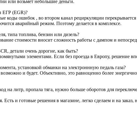
тии или возьмет небольшие деньги.
ы ЕГР (EGR)?
е коды ошибок , во втором канал рециркуляции перекрывается з
лючится аварийный режим. Поэтому делается в комплексе.
я, типа топлива, бензин или дизель?
ование стоимости вносит сложность работы с дампом и непосре
CR, детали очень дорогие, как быть?
омянутыми элементами. Если без проезда в Европу, решение вп
омента, установкой обманки на электроннную педаль газа?
т возможно и будет. Объективно, это равноценно более энергичн
ход на литр, пропала тяга, нужно больше оборотов для переключ
я. Есть и готовые решения в магазине, легко сделаем и на заказ, 