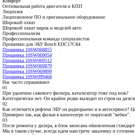
Комфорт
Оптимальная работа двигателя и КПП
Лицензия
Лицензионное ПО и оригинальное оборудование
Широкий охват
Широкий охват марок и моделей авто
Профессионализм
Профессиональная команда специалистов
Прошивки для ЭБУ Bosch EDC17C84
Прошивка 10SW068855
Прошивка 10SW069054
Прошивка 10SW069512
Прошивка 10SW069879
Прошивка 10SW069899
Прошивка 10SW099468
Нас часто спрашивают
01
При удалении сажевого фильтра, катализатор тоже под нож?
Категорически нет. Он крайне редко выходит из строя на дизел
02
Как отличается рефлеш ЭБУ на радиорынке и в автосервисе? Ц
Примерно так, как фильм в кинотеатре от пиратской "вебки".
03
После ремонта у дилера, в блок записана обновленная станда
Мы в таком случае, всегда идем навстречу заказчику и готови