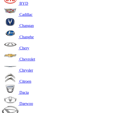
BYD
Cadillac
Changan
Changhe
Chery
Chevrolet
Chrysler
Citroen
Dacia
Daewoo