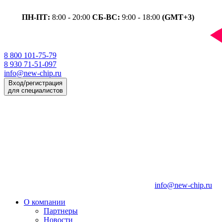
ПН-ПТ:
8:00 - 20:00
СБ-ВС:
9:00 - 18:00
(GMT+3)
8 800 101-75-79
8 930 71-51-097
info@new-chip.ru
Вход/регистрация
для специалистов
info@new-chip.ru
О компании
Партнеры
Новости