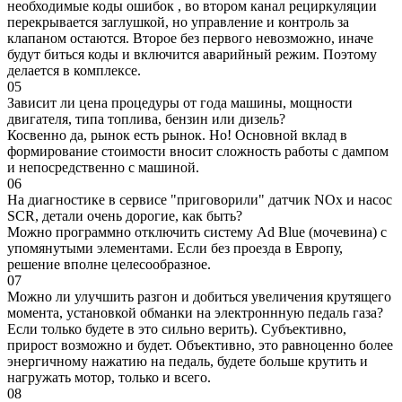
необходимые коды ошибок , во втором канал рециркуляции
перекрывается заглушкой, но управление и контроль за
клапаном остаются. Второе без первого невозможно, иначе
будут биться коды и включится аварийный режим. Поэтому
делается в комплексе.
05
Зависит ли цена процедуры от года машины, мощности
двигателя, типа топлива, бензин или дизель?
Косвенно да, рынок есть рынок. Но! Основной вклад в
формирование стоимости вносит сложность работы с дампом
и непосредственно с машиной.
06
На диагностике в сервисе "приговорили" датчик NOx и насос
SCR, детали очень дорогие, как быть?
Можно программно отключить систему Ad Blue (мочевина) с
упомянутыми элементами. Если без проезда в Европу,
решение вполне целесообразное.
07
Можно ли улучшить разгон и добиться увеличения крутящего
момента, установкой обманки на электроннную педаль газа?
Если только будете в это сильно верить). Субъективно,
прирост возможно и будет. Объективно, это равноценно более
энергичному нажатию на педаль, будете больше крутить и
нагружать мотор, только и всего.
08