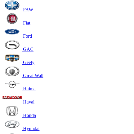
FAW
Fiat
Ford
GAC
Geely
Great Wall
Haima
Haval
Honda
Hyundai