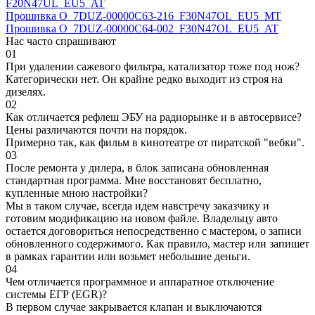
F20N47UL_EU5_AT
Прошивка O_7DUZ-00000C63-216_F30N47OL_EU5_MT
Прошивка O_7DUZ-00000C64-002_F30N47OL_EU5_AT
Нас часто спрашивают
01
При удалении сажевого фильтра, катализатор тоже под нож?
Категорически нет. Он крайне редко выходит из строя на
дизелях.
02
Как отличается рефлеш ЭБУ на радиорынке и в автосервисе?
Цены различаются почти на порядок.
Примерно так, как фильм в кинотеатре от пиратской "вебки".
03
После ремонта у дилера, в блок записана обновленная
стандартная программа. Мне восстановят бесплатно,
купленные мною настройки?
Мы в таком случае, всегда идем навстречу заказчику и
готовим модификацию на новом файле. Владельцу авто
остается договориться непосредственно с мастером, о записи
обновленного содержимого. Как правило, мастер или запишет
в рамках гарантии или возьмет небольшие деньги.
04
Чем отличается программное и аппаратное отключение
системы ЕГР (EGR)?
В первом случае закрывается клапан и выключаются