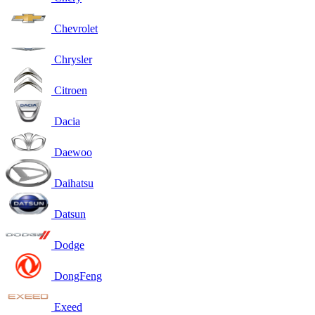
Chevrolet
Chrysler
Citroen
Dacia
Daewoo
Daihatsu
Datsun
Dodge
DongFeng
Exeed