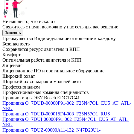
Не нашли то, что искали?
Свяжитесь с нами, возможно у нас есть для вас решение
Заказать
Преимущества
Индивидуальное отношение к каждому
Безопасность
Сохраняется ресурс двигателя и КПП
Комфорт
Оптимальная работа двигателя и КПП
Лицензия
Лицензионное ПО и оригинальное оборудование
Широкий охват
Широкий охват марок и моделей авто
Профессионализм
Профессиональная команда специалистов
Прошивки для ЭБУ Bosch EDC17C41
Прошивка O_7DUD-00000F91-002_F25N47OL_EU5_AT_ATL-
NEU
Прошивка O_7DUD-000015F4-008_F25N57O1_RUS
Прошивка O_7DUI-00000F91-002_F25N47OL_EU5_AT_ATL-
NEU
Прошивка O_7DUZ-00000A11-132_N47D20U1-