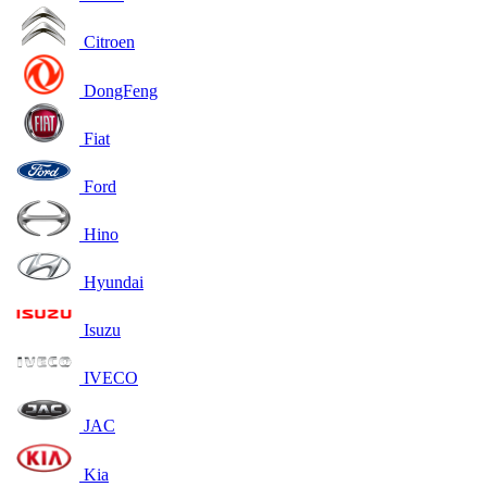
Citroen
DongFeng
Fiat
Ford
Hino
Hyundai
Isuzu
IVECO
JAC
Kia