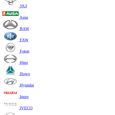
УАЗ
Ausa
BAW
FAW
Foton
Hino
Howo
Hyundai
Isuzu
IVECO