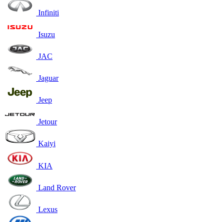
Infiniti
Isuzu
JAC
Jaguar
Jeep
Jetour
Kaiyi
KIA
Land Rover
Lexus