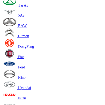
ТагАЗ
УАЗ
BAW
Citroen
DongFeng
Fiat
Ford
Hino
Hyundai
Isuzu