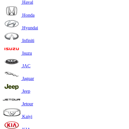
Haval
Honda
Hyundai
Infiniti
Isuzu
JAC
Jaguar
Jeep
Jetour
Kaiyi