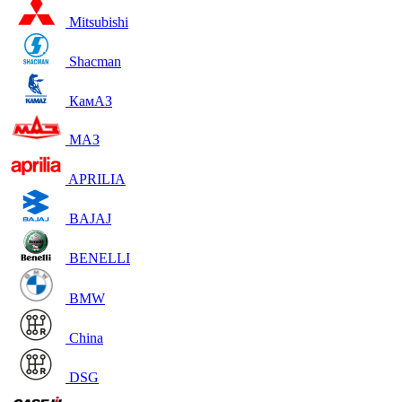
Mitsubishi
Shacman
КамАЗ
МАЗ
APRILIA
BAJAJ
BENELLI
BMW
China
DSG