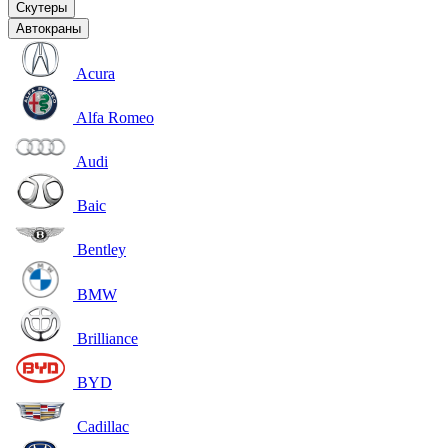
Скутеры
Автокраны
Acura
Alfa Romeo
Audi
Baic
Bentley
BMW
Brilliance
BYD
Cadillac