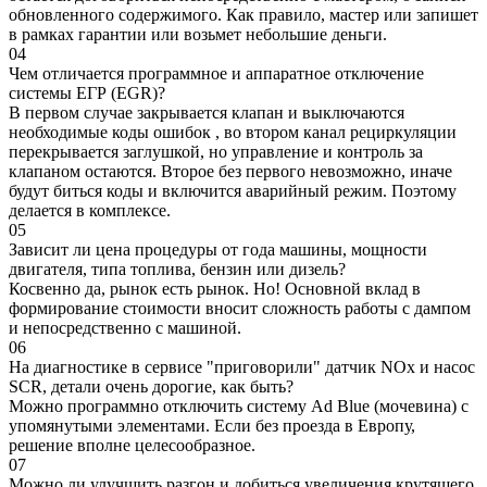
обновленного содержимого. Как правило, мастер или запишет
в рамках гарантии или возьмет небольшие деньги.
04
Чем отличается программное и аппаратное отключение
системы ЕГР (EGR)?
В первом случае закрывается клапан и выключаются
необходимые коды ошибок , во втором канал рециркуляции
перекрывается заглушкой, но управление и контроль за
клапаном остаются. Второе без первого невозможно, иначе
будут биться коды и включится аварийный режим. Поэтому
делается в комплексе.
05
Зависит ли цена процедуры от года машины, мощности
двигателя, типа топлива, бензин или дизель?
Косвенно да, рынок есть рынок. Но! Основной вклад в
формирование стоимости вносит сложность работы с дампом
и непосредственно с машиной.
06
На диагностике в сервисе "приговорили" датчик NOx и насос
SCR, детали очень дорогие, как быть?
Можно программно отключить систему Ad Blue (мочевина) с
упомянутыми элементами. Если без проезда в Европу,
решение вполне целесообразное.
07
Можно ли улучшить разгон и добиться увеличения крутящего