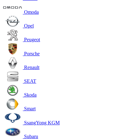
Omoda
Opel
Peugeot
Porsche
Renault
SEAT
Skoda
Smart
SsangYong KGM
Subaru