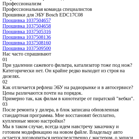
Профессионализм
Профессиональная команда специалистов
Прошивки для ЭБУ Bosch EDC17C08
Прошивка 1037504657
Прошивка 1037504658
Прошивка 1037505316
Прошивка 1037508136
Прошивка 1037508160
Прошивка 1037509500
Нас часто спрашивают
01
При удалении сажевого фильтра, катализатор тоже под нож?
Категорически нет. Он крайне редко выходит из строя на
дизелях.
02
Как отличается рефлеш ЭБУ на радиорынке и в автосервисе?
Цены различаются почти на порядок.
Примерно так, как фильм в кинотеатре от пиратской "вебки".
03
После ремонта у дилера, в блок записана обновленная
стандартная программа. Мне восстановят бесплатно,
купленные мною настройки?
Мы в таком случае, всегда идем навстречу заказчику и
готовим модификацию на новом файле. Владельцу авто
остается договориться непосредственно с мастером, о записи