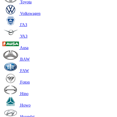
Toyota
Volkswagen
ГАЗ
УАЗ
Ausa
BAW
FAW
Foton
Hino
Howo
Hyundai