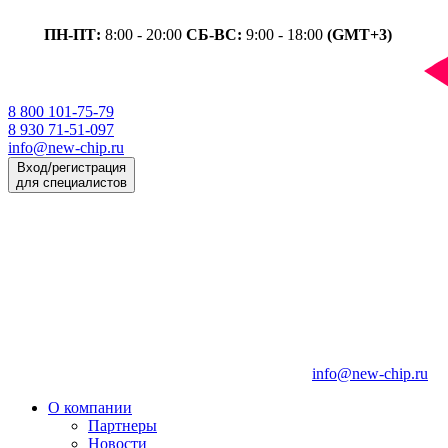
ПН-ПТ:
8:00 - 20:00
СБ-ВС:
9:00 - 18:00
(GMT+3)
8 800 101-75-79
8 930 71-51-097
info@new-chip.ru
Вход/регистрация
для специалистов
info@new-chip.ru
О компании
Партнеры
Новости