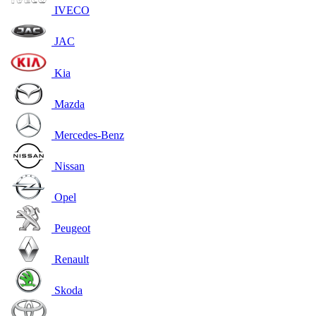
IVECO
JAC
Kia
Mazda
Mercedes-Benz
Nissan
Opel
Peugeot
Renault
Skoda