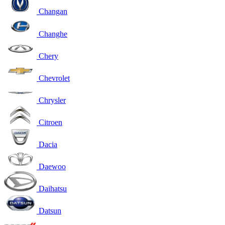
Changan
Changhe
Chery
Chevrolet
Chrysler
Citroen
Dacia
Daewoo
Daihatsu
Datsun