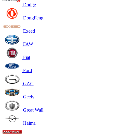
Dodge
DongFeng
Exeed
FAW
Fiat
Ford
GAC
Geely
Great Wall
Haima