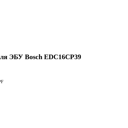
для ЭБУ Bosch EDC16CP39
PF