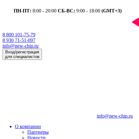
ПН-ПТ:
8:00 - 20:00
СБ-ВС:
9:00 - 18:00
(GMT+3)
8 800 101-75-79
8 930 71-51-097
info@new-chip.ru
Вход/регистрация
для специалистов
info@new-chip.ru
О компании
Партнеры
Новости