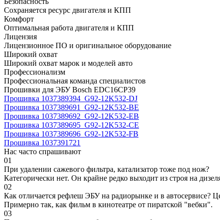
Безопасность
Сохраняется ресурс двигателя и КПП
Комфорт
Оптимальная работа двигателя и КПП
Лицензия
Лицензионное ПО и оригинальное оборудование
Широкий охват
Широкий охват марок и моделей авто
Профессионализм
Профессиональная команда специалистов
Прошивки для ЭБУ Bosch EDC16CP39
Прошивка 1037389394_G92-12K532-DJ
Прошивка 1037389691_G92-12K532-BE
Прошивка 1037389692_G92-12K532-EB
Прошивка 1037389695_G92-12K532-CE
Прошивка 1037389696_G92-12K532-FB
Прошивка 1037391721
Нас часто спрашивают
01
При удалении сажевого фильтра, катализатор тоже под нож?
Категорически нет. Он крайне редко выходит из строя на дизел
02
Как отличается рефлеш ЭБУ на радиорынке и в автосервисе? Ц
Примерно так, как фильм в кинотеатре от пиратской "вебки".
03