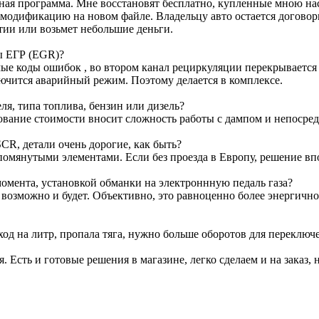
ртная программа. Мне восстановят бесплатно, купленные мною н
м модификацию на новом файле. Владельцу авто остается договор
тии или возьмет небольшие деньги.
ы ЕГР (EGR)?
е коды ошибок , во втором канал рециркуляции перекрывается з
лючится аварийный режим. Поэтому делается в комплексе.
я, типа топлива, бензин или дизель?
ование стоимости вносит сложность работы с дампом и непосре
CR, детали очень дорогие, как быть?
омянутыми элементами. Если без проезда в Европу, решение вп
омента, установкой обманки на электроннную педаль газа?
т возможно и будет. Объективно, это равноценно более энергичн
ход на литр, пропала тяга, нужно больше оборотов для переключ
я. Есть и готовые решения в магазине, легко сделаем и на заказ, 