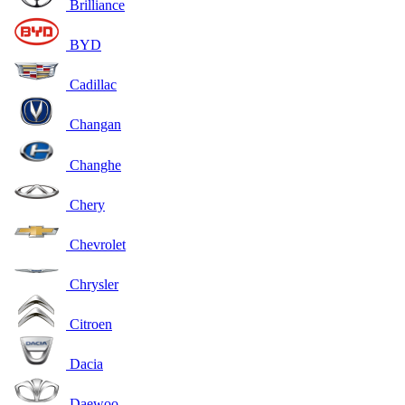
Brilliance
BYD
Cadillac
Changan
Changhe
Chery
Chevrolet
Chrysler
Citroen
Dacia
Daewoo