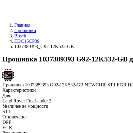
Главная
Прошивки
Bosch
EDC16CP39
1037389393_G92-12K532-GB
Прошивка 1037389393 G92-12K532-GB 
Прошивка 1037389393 G92-12K532-GB NEWCHIP ST1 EGR D
Характеристики
Для:
Land Rover FreeLander 2
Увеличение мощности:
ST1
Отключено:
DPF
EGR
Расширение: