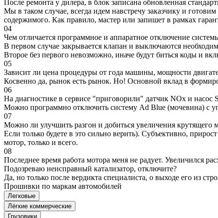
После ремонта у дилера, в блок записана обновленная станда
Мы в таком случае, всегда идем навстречу заказчику и готови
содержимого. Как правило, мастер или запишет в рамках гаран
04
Чем отличается программное и аппаратное отключение систем
В первом случае закрывается клапан и выключаются необходимы
Второе без первого невозможно, иначе будут биться коды и вк
05
Зависит ли цена процедуры от года машины, мощности двигател
Косвенно да, рынок есть рынок. Но! Основной вклад в формир
06
На диагностике в сервисе "приговорили" датчик NOx и насос S
Можно программно отключить систему Ad Blue (мочевина) с уп
07
Можно ли улучшить разгон и добиться увеличения крутящего м
Если только будете в это сильно верить). Субъективно, прирос
мотор, только и всего.
08
Последнее время работа мотора меня не радует. Увеличился рас
Подозреваю неисправный катализатор, отключите?
Да, но только после вердикта специалиста, о выходе его из стро
Прошивки по маркам автомобилей
Легковые
Лёгкие коммерческие
Грузовики