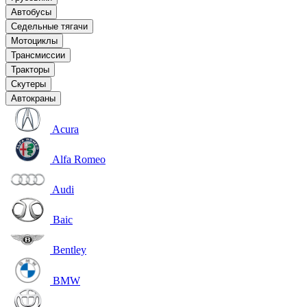
Автобусы
Седельные тягачи
Мотоциклы
Трансмиссии
Тракторы
Скутеры
Автокраны
Acura
Alfa Romeo
Audi
Baic
Bentley
BMW