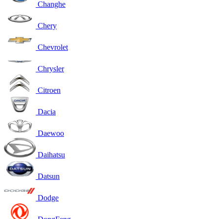
Changhe
Chery
Chevrolet
Chrysler
Citroen
Dacia
Daewoo
Daihatsu
Datsun
Dodge