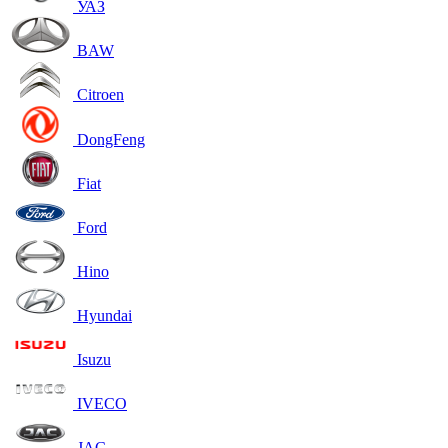
УАЗ
BAW
Citroen
DongFeng
Fiat
Ford
Hino
Hyundai
Isuzu
IVECO
JAC