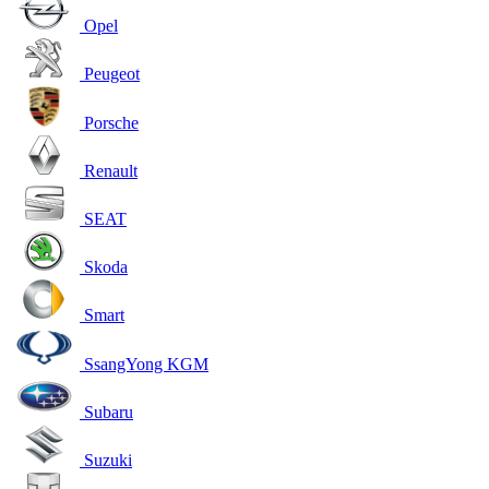
Opel
Peugeot
Porsche
Renault
SEAT
Skoda
Smart
SsangYong KGM
Subaru
Suzuki