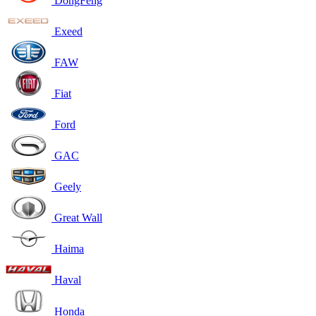
DongFeng
Exeed
FAW
Fiat
Ford
GAC
Geely
Great Wall
Haima
Haval
Honda