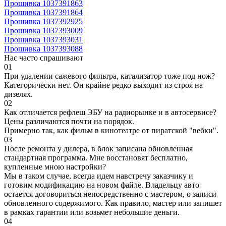
Прошивка 1037391863
Прошивка 1037391864
Прошивка 1037392925
Прошивка 1037393009
Прошивка 1037393031
Прошивка 1037393088
Нас часто спрашивают
01
При удалении сажевого фильтра, катализатор тоже под нож?
Категорически нет. Он крайне редко выходит из строя на
дизелях.
02
Как отличается рефлеш ЭБУ на радиорынке и в автосервисе?
Цены различаются почти на порядок.
Примерно так, как фильм в кинотеатре от пиратской "вебки".
03
После ремонта у дилера, в блок записана обновленная
стандартная программа. Мне восстановят бесплатно,
купленные мною настройки?
Мы в таком случае, всегда идем навстречу заказчику и
готовим модификацию на новом файле. Владельцу авто
остается договориться непосредственно с мастером, о записи
обновленного содержимого. Как правило, мастер или запишет
в рамках гарантии или возьмет небольшие деньги.
04