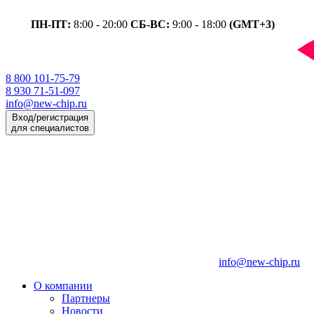
ПН-ПТ:
8:00 - 20:00
СБ-ВС:
9:00 - 18:00
(GMT+3)
8 800 101-75-79
8 930 71-51-097
info@new-chip.ru
Вход/регистрация
для специалистов
info@new-chip.ru
О компании
Партнеры
Новости