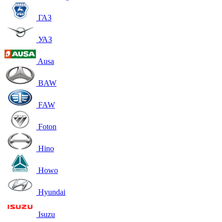
ГАЗ
УАЗ
Ausa
BAW
FAW
Foton
Hino
Howo
Hyundai
Isuzu