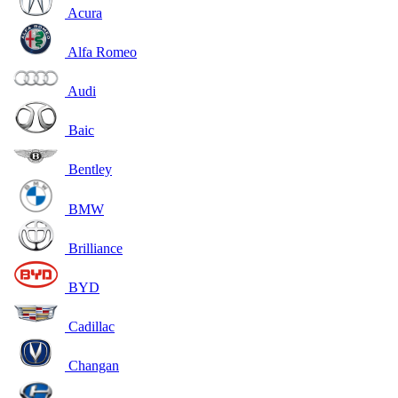
Acura
Alfa Romeo
Audi
Baic
Bentley
BMW
Brilliance
BYD
Cadillac
Changan