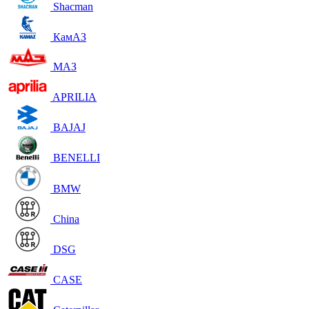
Shacman
КамАЗ
МАЗ
APRILIA
BAJAJ
BENELLI
BMW
China
DSG
CASE