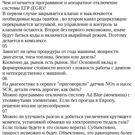
Чем отличается программное и аппаратное отключение
системы ЕГР (EGR)?
В первом случае закрывается клапан и выключаются
необходимые коды ошибок , во втором канал рециркуляции
перекрывается заглушкой, но управление и контроль за
клапаном остаются. Второе без первого невозможно, иначе
будут биться коды и включится аварийный режим. Поэтому
делается в комплексе.
05
Зависит ли цена процедуры от года машины, мощности
двигателя, типа топлива, бензин или дизель?
Косвенно да, рынок есть рынок. Но! Основной вклад в
формирование стоимости вносит сложность работы с дампом
и непосредственно с машиной.
06
На диагностике в сервисе "приговорили" датчик NOx и насос
SCR, детали очень дорогие, как быть?
Можно программно отключить систему Ad Blue (мочевина) с
упомянутыми элементами. Если без проезда в Европу,
решение вполне целесообразное.
07
Можно ли улучшить разгон и добиться увеличения крутящего
момента, установкой обманки на электроннную педаль газа?
Если только будете в это сильно верить). Субъективно,
прирост возможно и будет. Объективно, это равноценно более