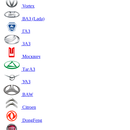
Vortex
ВАЗ (Lada)
ГАЗ
ЗАЗ
Москвич
ТагАЗ
УАЗ
BAW
Citroen
DongFeng