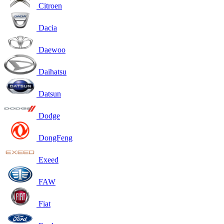
Citroen
Dacia
Daewoo
Daihatsu
Datsun
Dodge
DongFeng
Exeed
FAW
Fiat