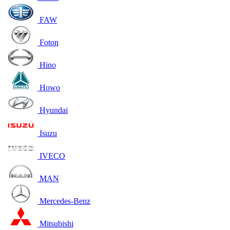
FAW
Foton
Hino
Howo
Hyundai
Isuzu
IVECO
MAN
Mercedes-Benz
Mitsubishi