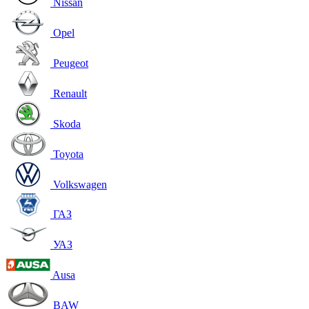
Nissan
Opel
Peugeot
Renault
Skoda
Toyota
Volkswagen
ГАЗ
УАЗ
Ausa
BAW