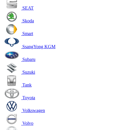
SEAT
Skoda
Smart
SsangYong KGM
Subaru
Suzuki
Tank
Toyota
Volkswagen
Volvo