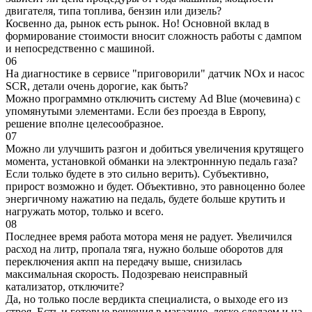
двигателя, типа топлива, бензин или дизель?
Косвенно да, рынок есть рынок. Но! Основной вклад в
формирование стоимости вносит сложность работы с дампом
и непосредственно с машиной.
06
На диагностике в сервисе "приговорили" датчик NOx и насос
SCR, детали очень дорогие, как быть?
Можно программно отключить систему Ad Blue (мочевина) с
упомянутыми элементами. Если без проезда в Европу,
решение вполне целесообразное.
07
Можно ли улучшить разгон и добиться увеличения крутящего
момента, установкой обманки на электроннную педаль газа?
Если только будете в это сильно верить). Субъективно,
прирост возможно и будет. Объективно, это равноценно более
энергичному нажатию на педаль, будете больше крутить и
нагружать мотор, только и всего.
08
Последнее время работа мотора меня не радует. Увеличился
расход на литр, пропала тяга, нужно больше оборотов для
переключения акпп на передачу выше, снизилась
максимальная скорость. Подозреваю неисправный
катализатор, отключите?
Да, но только после вердикта специалиста, о выходе его из
строя. Есть и готовые решения в магазине, легко сделаем и на