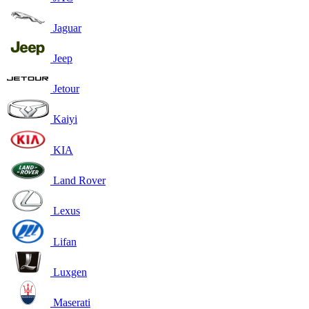
Jaguar
Jeep
Jetour
Kaiyi
KIA
Land Rover
Lexus
Lifan
Luxgen
Maserati