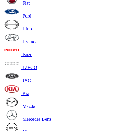
Fiat
Ford
Hino
Hyundai
Isuzu
IVECO
JAC
Kia
Mazda
Mercedes-Benz