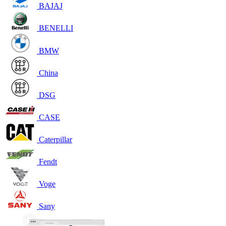
BAJAJ
BENELLI
BMW
China
DSG
CASE
Caterpillar
Fendt
Voge
Sany