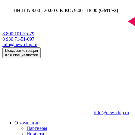
ПН-ПТ:
8:00 - 20:00
СБ-ВС:
9:00 - 18:00
(GMT+3)
8 800 101-75-79
8 930 71-51-097
info@new-chip.ru
Вход/регистрация
для специалистов
info@new-chip.ru
О компании
Партнеры
Новости