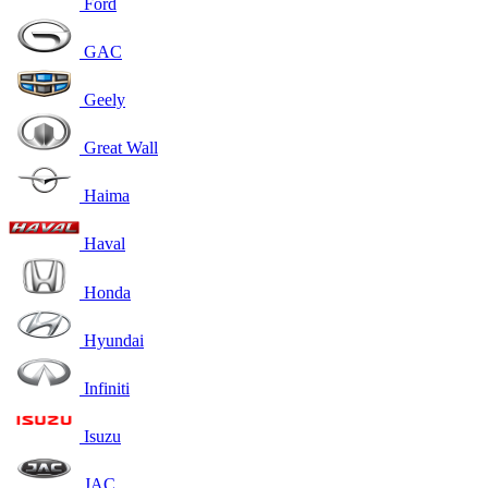
Ford
GAC
Geely
Great Wall
Haima
Haval
Honda
Hyundai
Infiniti
Isuzu
JAC