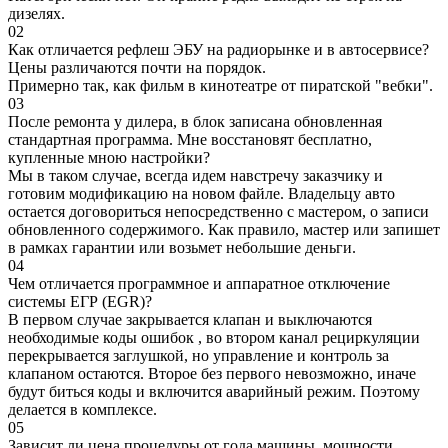
дизелях.
02
Как отличается рефлеш ЭБУ на радиорынке и в автосервисе?
Цены различаются почти на порядок.
Примерно так, как фильм в кинотеатре от пиратской "вебки".
03
После ремонта у дилера, в блок записана обновленная
стандартная программа. Мне восстановят бесплатно,
купленные мною настройки?
Мы в таком случае, всегда идем навстречу заказчику и
готовим модификацию на новом файле. Владельцу авто
остается договориться непосредственно с мастером, о записи
обновленного содержимого. Как правило, мастер или запишет
в рамках гарантии или возьмет небольшие деньги.
04
Чем отличается программное и аппаратное отключение
системы ЕГР (EGR)?
В первом случае закрывается клапан и выключаются
необходимые коды ошибок , во втором канал рециркуляции
перекрывается заглушкой, но управление и контроль за
клапаном остаются. Второе без первого невозможно, иначе
будут биться коды и включится аварийный режим. Поэтому
делается в комплексе.
05
Зависит ли цена процедуры от года машины, мощности