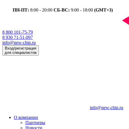
ПН-ПТ:
8:00 - 20:00
СБ-ВС:
9:00 - 18:00
(GMT+3)
8 800 101-75-79
8 930 71-51-097
info@new-chip.ru
Вход/регистрация
для специалистов
info@new-chip.ru
О компании
Партнеры
Новости