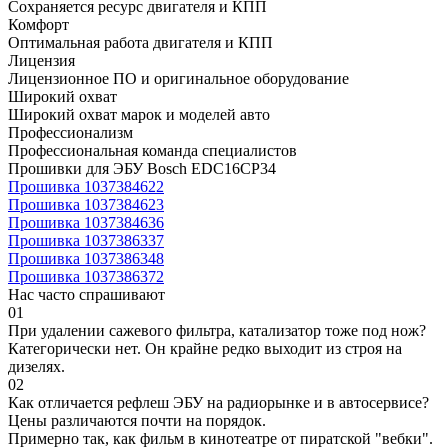
Сохраняется ресурс двигателя и КПП
Комфорт
Оптимальная работа двигателя и КПП
Лицензия
Лицензионное ПО и оригинальное оборудование
Широкий охват
Широкий охват марок и моделей авто
Профессионализм
Профессиональная команда специалистов
Прошивки для ЭБУ Bosch EDC16CP34
Прошивка 1037384622
Прошивка 1037384623
Прошивка 1037384636
Прошивка 1037386337
Прошивка 1037386348
Прошивка 1037386372
Нас часто спрашивают
01
При удалении сажевого фильтра, катализатор тоже под нож?
Категорически нет. Он крайне редко выходит из строя на
дизелях.
02
Как отличается рефлеш ЭБУ на радиорынке и в автосервисе?
Цены различаются почти на порядок.
Примерно так, как фильм в кинотеатре от пиратской "вебки".