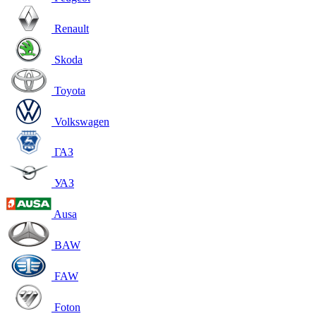
Renault
Skoda
Toyota
Volkswagen
ГАЗ
УАЗ
Ausa
BAW
FAW
Foton