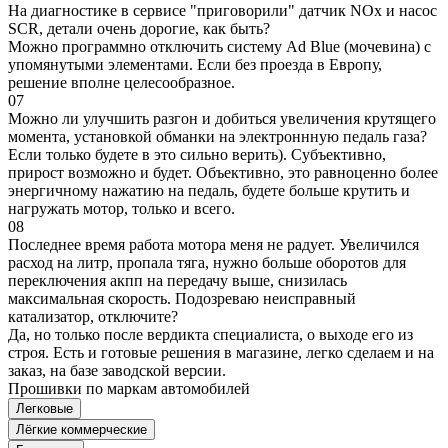
На диагностике в сервисе "приговорили" датчик NOx и насос
SCR, детали очень дорогие, как быть?
Можно программно отключить систему Ad Blue (мочевина) с
упомянутыми элементами. Если без проезда в Европу,
решение вполне целесообразное.
07
Можно ли улучшить разгон и добиться увеличения крутящего
момента, установкой обманки на электроннную педаль газа?
Если только будете в это сильно верить). Субъективно,
прирост возможно и будет. Объективно, это равноценно более
энергичному нажатию на педаль, будете больше крутить и
нагружать мотор, только и всего.
08
Последнее время работа мотора меня не радует. Увеличился
расход на литр, пропала тяга, нужно больше оборотов для
переключения акпп на передачу выше, снизилась
максимальная скорость. Подозреваю неисправный
катализатор, отключите?
Да, но только после вердикта специалиста, о выходе его из
строя. Есть и готовые решения в магазине, легко сделаем и на
заказ, на базе заводской версии.
Прошивки по маркам автомобилей
Легковые
Лёгкие коммерческие