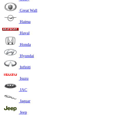
Great Wall
Haima
Haval
Honda
Hyundai
Infiniti
Isuzu
JAC
Jaguar
Jeep