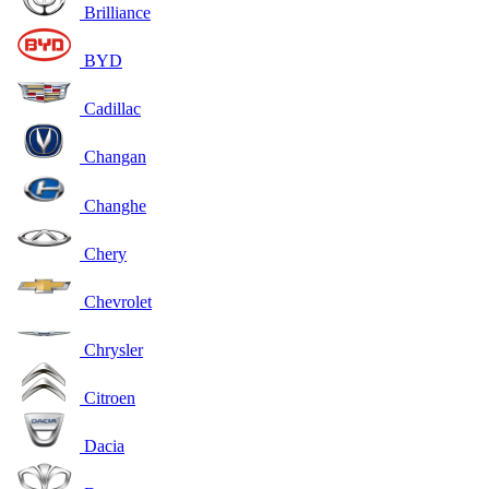
Brilliance
BYD
Cadillac
Changan
Changhe
Chery
Chevrolet
Chrysler
Citroen
Dacia