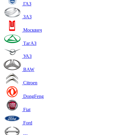
ГАЗ
ЗАЗ
Москвич
ТагАЗ
УАЗ
BAW
Citroen
DongFeng
Fiat
Ford