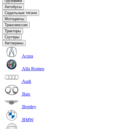
Грузовики
Автобусы
Седельные тягачи
Мотоциклы
Трансмиссии
Тракторы
Скутеры
Автокраны
Acura
Alfa Romeo
Audi
Baic
Bentley
BMW