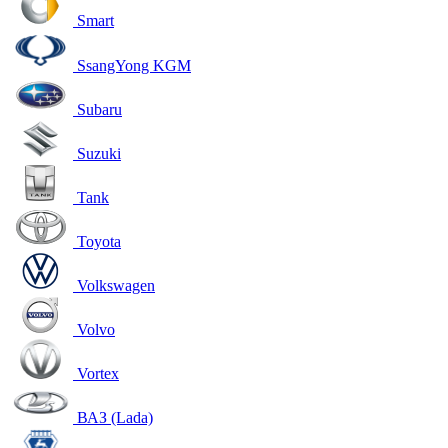
Smart
SsangYong KGM
Subaru
Suzuki
Tank
Toyota
Volkswagen
Volvo
Vortex
ВАЗ (Lada)