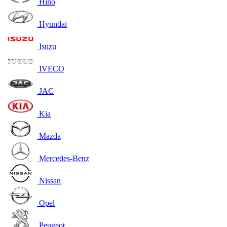
Hino
Hyundai
Isuzu
IVECO
JAC
Kia
Mazda
Mercedes-Benz
Nissan
Opel
Peugeot