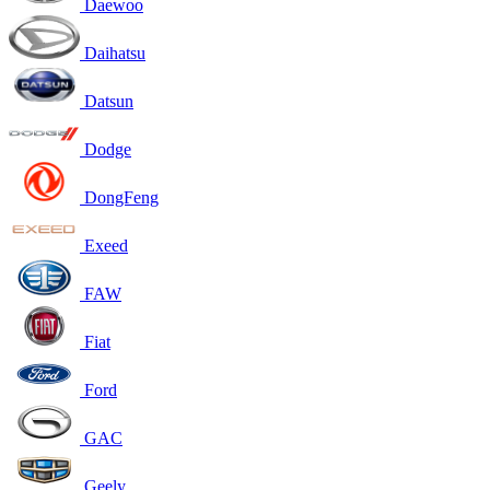
Daewoo
Daihatsu
Datsun
Dodge
DongFeng
Exeed
FAW
Fiat
Ford
GAC
Geely