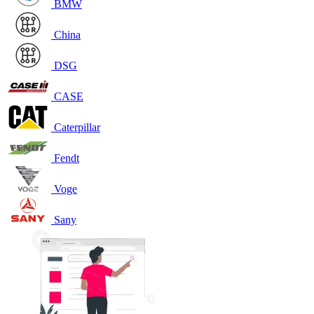
BMW
China
DSG
CASE
Caterpillar
Fendt
Voge
Sany