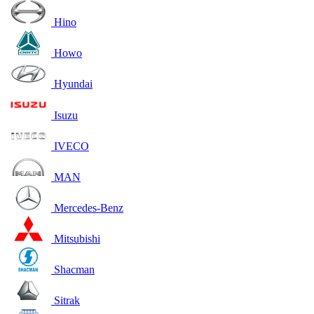
Hino
Howo
Hyundai
Isuzu
IVECO
MAN
Mercedes-Benz
Mitsubishi
Shacman
Sitrak