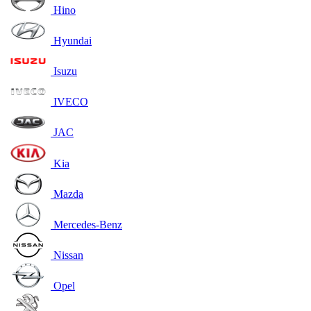
Hino
Hyundai
Isuzu
IVECO
JAC
Kia
Mazda
Mercedes-Benz
Nissan
Opel