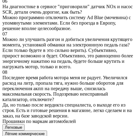
06
На диагностике в сервисе "приговорили" датчик NOx и насос
SCR, детали очень дорогие, как быть?
Можно программно отключить систему Ad Blue (мочевина) с
упомянутыми элементами. Если без проезда в Европу,
решение вполне целесообразное.
07
Можно ли улучшить разгон и добиться увеличения крутящего
момента, установкой обманки на электроннную педаль газа?
Если только будете в это сильно верить). Субъективно,
прирост возможно и будет. Объективно, это равноценно более
энергичному нажатию на педаль, будете больше крутить и
нагружать мотор, только и всего.
08
Последнее время работа мотора меня не радует. Увеличился
расход на литр, пропала тяга, нужно больше оборотов для
переключения акпп на передачу выше, снизилась
максимальная скорость. Подозреваю неисправный
катализатор, отключите?
Да, но только после вердикта специалиста, о выходе его из
строя. Есть и готовые решения в магазине, легко сделаем и на
заказ, на базе заводской версии.
Прошивки по маркам автомобилей
Легковые
Лёгкие коммерческие