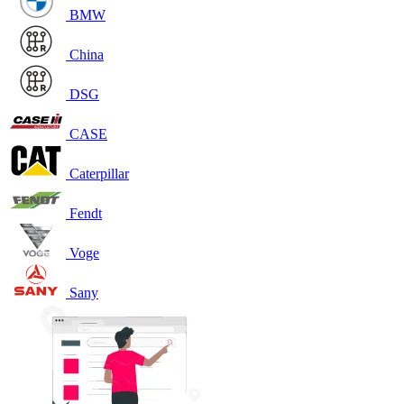
BMW
China
DSG
CASE
Caterpillar
Fendt
Voge
Sany