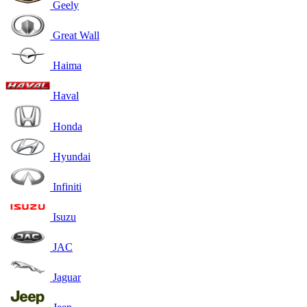
Geely
Great Wall
Haima
Haval
Honda
Hyundai
Infiniti
Isuzu
JAC
Jaguar