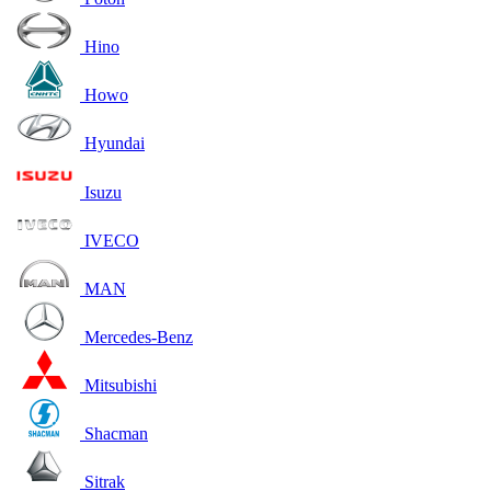
Hino
Howo
Hyundai
Isuzu
IVECO
MAN
Mercedes-Benz
Mitsubishi
Shacman
Sitrak