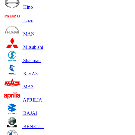
Hino
Isuzu
MAN
Mitsubishi
Shacman
КамАЗ
МАЗ
APRILIA
BAJAJ
BENELLI