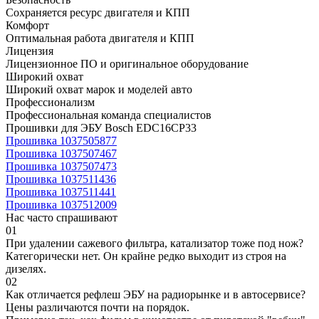
Сохраняется ресурс двигателя и КПП
Комфорт
Оптимальная работа двигателя и КПП
Лицензия
Лицензионное ПО и оригинальное оборудование
Широкий охват
Широкий охват марок и моделей авто
Профессионализм
Профессиональная команда специалистов
Прошивки для ЭБУ Bosch EDC16CP33
Прошивка 1037505877
Прошивка 1037507467
Прошивка 1037507473
Прошивка 1037511436
Прошивка 1037511441
Прошивка 1037512009
Нас часто спрашивают
01
При удалении сажевого фильтра, катализатор тоже под нож?
Категорически нет. Он крайне редко выходит из строя на
дизелях.
02
Как отличается рефлеш ЭБУ на радиорынке и в автосервисе?
Цены различаются почти на порядок.