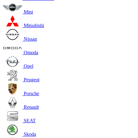
Mini
Mitsubishi
Nissan
Omoda
Opel
Peugeot
Porsche
Renault
SEAT
Skoda