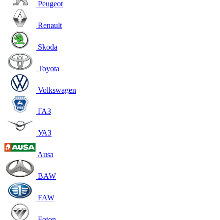
Peugeot
Renault
Skoda
Toyota
Volkswagen
ГАЗ
УАЗ
Ausa
BAW
FAW
Foton