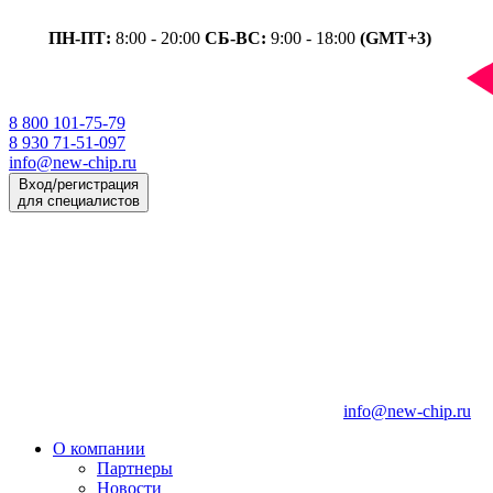
ПН-ПТ:
8:00 - 20:00
СБ-ВС:
9:00 - 18:00
(GMT+3)
8 800 101-75-79
8 930 71-51-097
info@new-chip.ru
Вход/регистрация
для специалистов
info@new-chip.ru
О компании
Партнеры
Новости