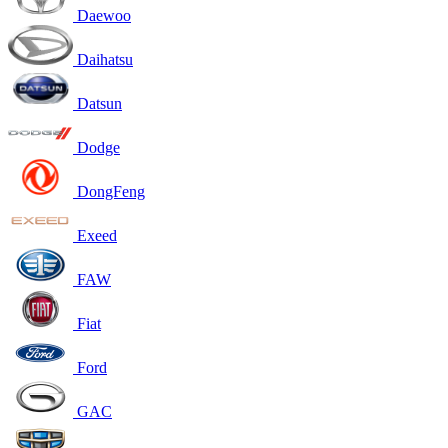
Daewoo
Daihatsu
Datsun
Dodge
DongFeng
Exeed
FAW
Fiat
Ford
GAC