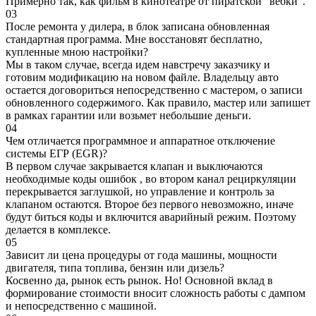
Примерно так, как фильм в кинотеатре от пиратской "вебки".
03
После ремонта у дилера, в блок записана обновленная
стандартная программа. Мне восстановят бесплатно,
купленные мною настройки?
Мы в таком случае, всегда идем навстречу заказчику и
готовим модификацию на новом файле. Владельцу авто
остается договориться непосредственно с мастером, о записи
обновленного содержимого. Как правило, мастер или запишет
в рамках гарантии или возьмет небольшие деньги.
04
Чем отличается программное и аппаратное отключение
системы ЕГР (EGR)?
В первом случае закрывается клапан и выключаются
необходимые коды ошибок , во втором канал рециркуляции
перекрывается заглушкой, но управление и контроль за
клапаном остаются. Второе без первого невозможно, иначе
будут биться коды и включится аварийный режим. Поэтому
делается в комплексе.
05
Зависит ли цена процедуры от года машины, мощности
двигателя, типа топлива, бензин или дизель?
Косвенно да, рынок есть рынок. Но! Основной вклад в
формирование стоимости вносит сложность работы с дампом
и непосредственно с машиной.