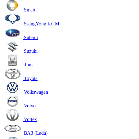
Smart
SsangYong KGM
Subaru
Suzuki
Tank
Toyota
Volkswagen
Volvo
Vortex
ВАЗ (Lada)