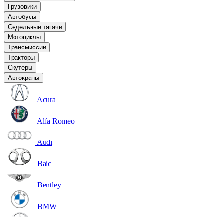
Грузовики
Автобусы
Седельные тягачи
Мотоциклы
Трансмиссии
Тракторы
Скутеры
Автокраны
Acura
Alfa Romeo
Audi
Baic
Bentley
BMW