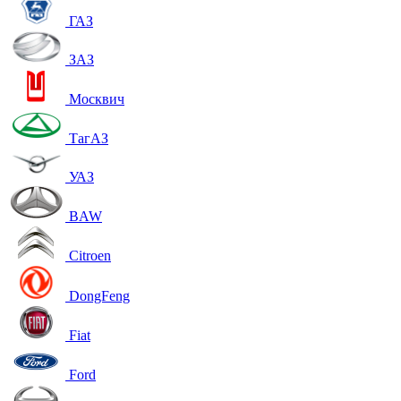
ГАЗ
ЗАЗ
Москвич
ТагАЗ
УАЗ
BAW
Citroen
DongFeng
Fiat
Ford