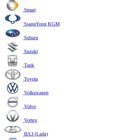
Smart
SsangYong KGM
Subaru
Suzuki
Tank
Toyota
Volkswagen
Volvo
Vortex
ВАЗ (Lada)