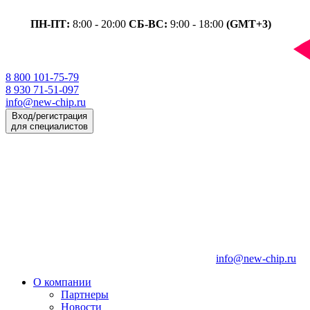
ПН-ПТ:
8:00 - 20:00
СБ-ВС:
9:00 - 18:00
(GMT+3)
8 800 101-75-79
8 930 71-51-097
info@new-chip.ru
Вход/регистрация
для специалистов
info@new-chip.ru
О компании
Партнеры
Новости