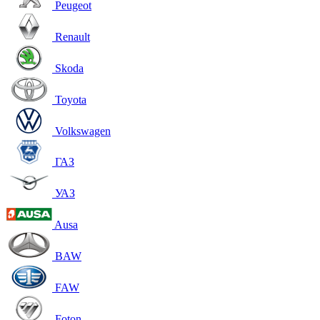
Peugeot
Renault
Skoda
Toyota
Volkswagen
ГАЗ
УАЗ
Ausa
BAW
FAW
Foton