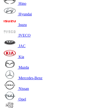
Hino
Hyundai
Isuzu
IVECO
JAC
Kia
Mazda
Mercedes-Benz
Nissan
Opel