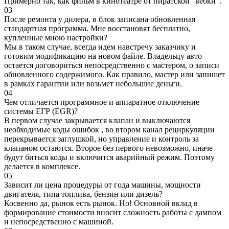
Примерно так, как фильм в кинотеатре от пиратской "вебки".
03
После ремонта у дилера, в блок записана обновленная
стандартная программа. Мне восстановят бесплатно,
купленные мною настройки?
Мы в таком случае, всегда идем навстречу заказчику и
готовим модификацию на новом файле. Владельцу авто
остается договориться непосредственно с мастером, о записи
обновленного содержимого. Как правило, мастер или запишет
в рамках гарантии или возьмет небольшие деньги.
04
Чем отличается программное и аппаратное отключение
системы ЕГР (EGR)?
В первом случае закрывается клапан и выключаются
необходимые коды ошибок , во втором канал рециркуляции
перекрывается заглушкой, но управление и контроль за
клапаном остаются. Второе без первого невозможно, иначе
будут биться коды и включится аварийный режим. Поэтому
делается в комплексе.
05
Зависит ли цена процедуры от года машины, мощности
двигателя, типа топлива, бензин или дизель?
Косвенно да, рынок есть рынок. Но! Основной вклад в
формирование стоимости вносит сложность работы с дампом
и непосредственно с машиной.