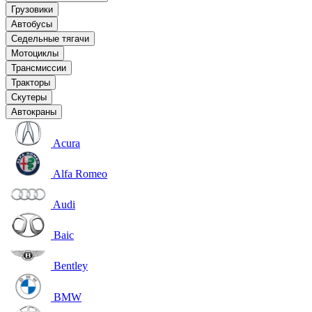
Грузовики
Автобусы
Седельные тягачи
Мотоциклы
Трансмиссии
Тракторы
Скутеры
Автокраны
Acura
Alfa Romeo
Audi
Baic
Bentley
BMW