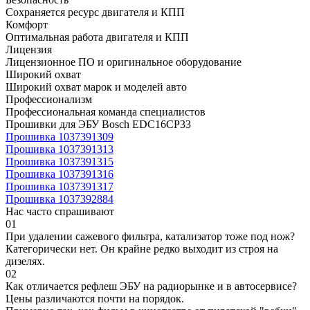
Сохраняется ресурс двигателя и КПП
Комфорт
Оптимальная работа двигателя и КПП
Лицензия
Лицензионное ПО и оригинальное оборудование
Широкий охват
Широкий охват марок и моделей авто
Профессионализм
Профессиональная команда специалистов
Прошивки для ЭБУ Bosch EDC16CP33
Прошивка 1037391309
Прошивка 1037391313
Прошивка 1037391315
Прошивка 1037391316
Прошивка 1037391317
Прошивка 1037392884
Нас часто спрашивают
01
При удалении сажевого фильтра, катализатор тоже под нож?
Категорически нет. Он крайне редко выходит из строя на
дизелях.
02
Как отличается рефлеш ЭБУ на радиорынке и в автосервисе?
Цены различаются почти на порядок.