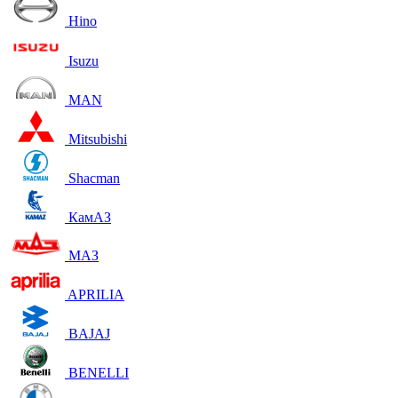
Hino
Isuzu
MAN
Mitsubishi
Shacman
КамАЗ
МАЗ
APRILIA
BAJAJ
BENELLI