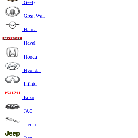
Geely
Great Wall
Haima
Haval
Honda
Hyundai
Infiniti
Isuzu
JAC
Jaguar