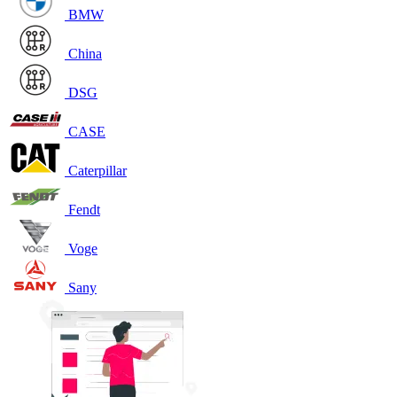
BMW
China
DSG
CASE
Caterpillar
Fendt
Voge
Sany