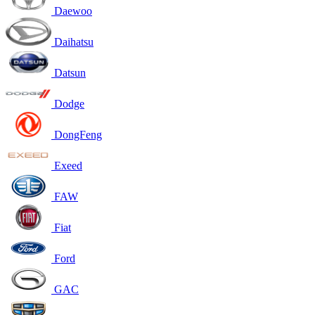
Daewoo
Daihatsu
Datsun
Dodge
DongFeng
Exeed
FAW
Fiat
Ford
GAC