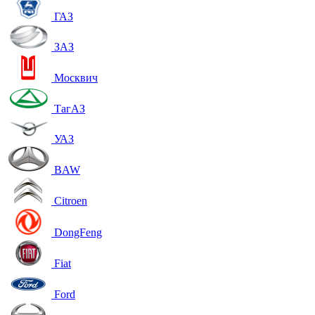
ГАЗ
ЗАЗ
Москвич
ТагАЗ
УАЗ
BAW
Citroen
DongFeng
Fiat
Ford