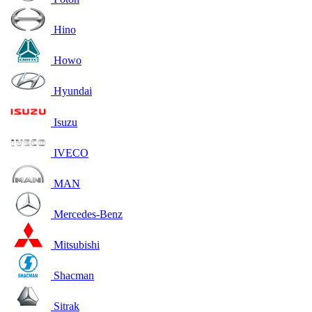
Hino
Howo
Hyundai
Isuzu
IVECO
MAN
Mercedes-Benz
Mitsubishi
Shacman
Sitrak