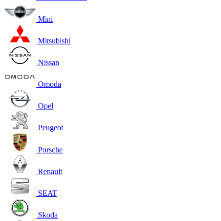
Mini
Mitsubishi
Nissan
Omoda
Opel
Peugeot
Porsche
Renault
SEAT
Skoda