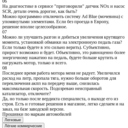
06
На диагностике в сервисе "приговорили" датчик NOx и насос
SCR, детали очень дорогие, как быть?
Можно программно отключить систему Ad Blue (мочевина) с
упомянутыми элементами. Если без проезда в Европу,
решение вполне целесообразное.
07
Можно ли улучшить разгон и добиться увеличения крутящего
момента, установкой обманки на электроннную педаль газа?
Если только будете в это сильно верить). Субъективно,
прирост возможно и будет. Объективно, это равноценно более
энергичному нажатию на педаль, будете больше крутить и
нагружать мотор, только и всего.
08
Последнее время работа мотора меня не радует. Увеличился
расход на литр, пропала тяга, нужно больше оборотов для
переключения акпп на передачу выше, снизилась
максимальная скорость. Подозреваю неисправный
катализатор, отключите?
Да, но только после вердикта специалиста, о выходе его из
строя. Есть и готовые решения в магазине, легко сделаем и на
заказ, на базе заводской версии.
Прошивки по маркам автомобилей
Легковые
Лёгкие коммерческие