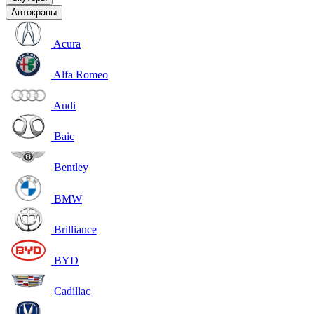
Автокраны
Acura
Alfa Romeo
Audi
Baic
Bentley
BMW
Brilliance
BYD
Cadillac