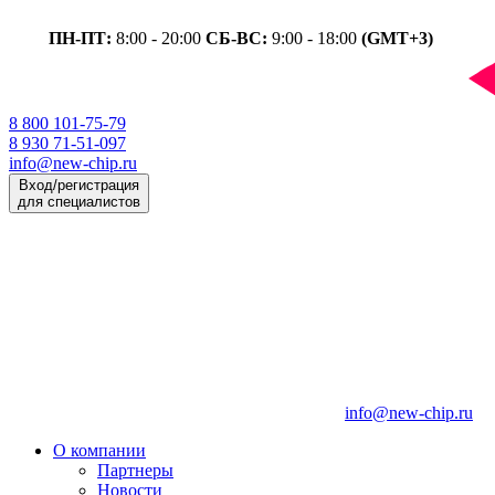
ПН-ПТ:
8:00 - 20:00
СБ-ВС:
9:00 - 18:00
(GMT+3)
8 800 101-75-79
8 930 71-51-097
info@new-chip.ru
Вход/регистрация
для специалистов
info@new-chip.ru
О компании
Партнеры
Новости