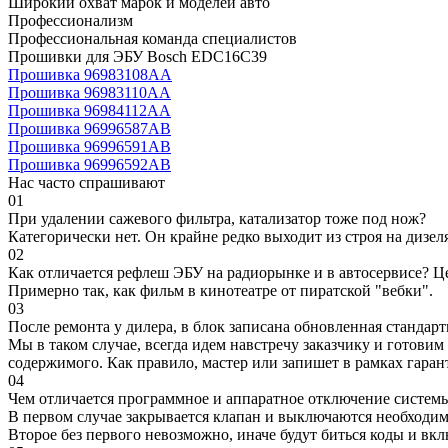
Широкий охват марок и моделей авто
Профессионализм
Профессиональная команда специалистов
Прошивки для ЭБУ Bosch EDC16C39
Прошивка 96983108AA
Прошивка 96983110AA
Прошивка 96984112AA
Прошивка 96996587AB
Прошивка 96996591AB
Прошивка 96996592AB
Нас часто спрашивают
01
При удалении сажевого фильтра, катализатор тоже под нож?
Категорически нет. Он крайне редко выходит из строя на дизел
02
Как отличается рефлеш ЭБУ на радиорынке и в автосервисе? Ц
Примерно так, как фильм в кинотеатре от пиратской "вебки".
03
После ремонта у дилера, в блок записана обновленная станда
Мы в таком случае, всегда идем навстречу заказчику и готови
содержимого. Как правило, мастер или запишет в рамках гаран
04
Чем отличается программное и аппаратное отключение систем
В первом случае закрывается клапан и выключаются необходимы
Второе без первого невозможно, иначе будут биться коды и вк