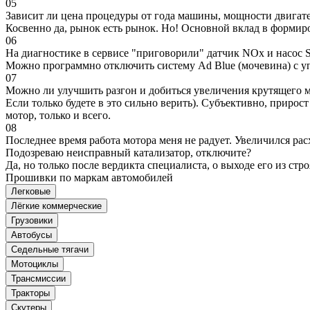
05
Зависит ли цена процедуры от года машины, мощности двигател
Косвенно да, рынок есть рынок. Но! Основной вклад в формир
06
На диагностике в сервисе "приговорили" датчик NOx и насос S
Можно программно отключить систему Ad Blue (мочевина) с уп
07
Можно ли улучшить разгон и добиться увеличения крутящего м
Если только будете в это сильно верить). Субъективно, прирос
мотор, только и всего.
08
Последнее время работа мотора меня не радует. Увеличился рас
Подозреваю неисправный катализатор, отключите?
Да, но только после вердикта специалиста, о выходе его из стро
Прошивки по маркам автомобилей
Легковые
Лёгкие коммерческие
Грузовики
Автобусы
Седельные тягачи
Мотоциклы
Трансмиссии
Тракторы
Скутеры