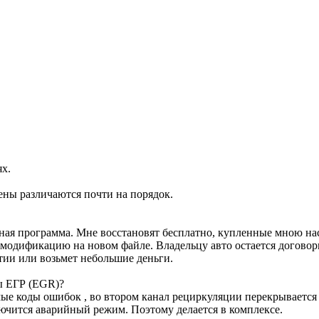
ях.
ены различаются почти на порядок.
ртная программа. Мне восстановят бесплатно, купленные мною н
м модификацию на новом файле. Владельцу авто остается договор
тии или возьмет небольшие деньги.
ы ЕГР (EGR)?
е коды ошибок , во втором канал рециркуляции перекрывается з
лючится аварийный режим. Поэтому делается в комплексе.