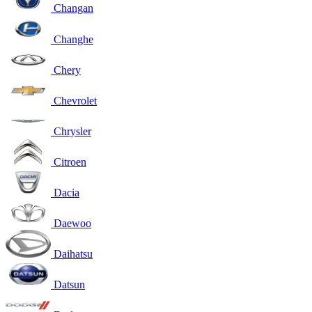
Changan
Changhe
Chery
Chevrolet
Chrysler
Citroen
Dacia
Daewoo
Daihatsu
Datsun