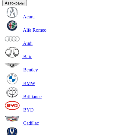
Автокраны
Acura
Alfa Romeo
Audi
Baic
Bentley
BMW
Brilliance
BYD
Cadillac