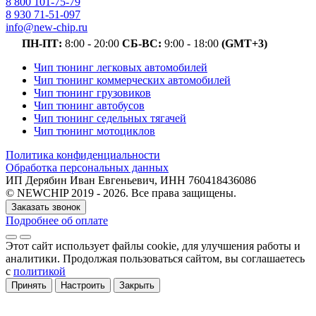
8 800 101-75-79
8 930 71-51-097
info@new-chip.ru
ПН-ПТ:
8:00 - 20:00
СБ-ВС:
9:00 - 18:00
(GMT+3)
Чип тюнинг легковых автомобилей
Чип тюнинг коммерческих автомобилей
Чип тюнинг грузовиков
Чип тюнинг автобусов
Чип тюнинг седельных тягачей
Чип тюнинг мотоциклов
Политика конфиденциальности
Обработка персональных данных
ИП Дерябин Иван Евгеньевич, ИНН 760418436086
© NEWCHIP 2019 - 2026. Все права защищены.
Заказать звонок
Подробнее об оплате
Этот сайт использует файлы cookie
, для улучшения работы и
аналитики
. Продолжая пользоваться сайтом, вы соглашаетесь
с
политикой
Принять
Настроить
Закрыть