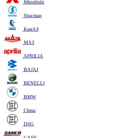
Mitsubishi
Shacman
КамАЗ
МАЗ
APRILIA
BAJAJ
BENELLI
BMW
China
DSG
CASE