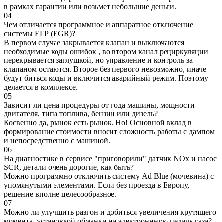
в рамках гарантии или возьмет небольшие деньги.
04
Чем отличается программное и аппаратное отключение
системы ЕГР (EGR)?
В первом случае закрывается клапан и выключаются
необходимые коды ошибок , во втором канал рециркуляции
перекрывается заглушкой, но управление и контроль за
клапаном остаются. Второе без первого невозможно, иначе
будут биться коды и включится аварийный режим. Поэтому
делается в комплексе.
05
Зависит ли цена процедуры от года машины, мощности
двигателя, типа топлива, бензин или дизель?
Косвенно да, рынок есть рынок. Но! Основной вклад в
формирование стоимости вносит сложность работы с дампом
и непосредственно с машиной.
06
На диагностике в сервисе "приговорили" датчик NOx и насос
SCR, детали очень дорогие, как быть?
Можно программно отключить систему Ad Blue (мочевина) с
упомянутыми элементами. Если без проезда в Европу,
решение вполне целесообразное.
07
Можно ли улучшить разгон и добиться увеличения крутящего
момента, установкой обманки на электроннную педаль газа?