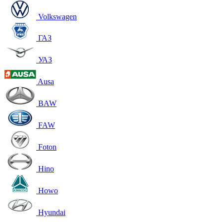
Volkswagen
ГАЗ
УАЗ
Ausa
BAW
FAW
Foton
Hino
Howo
Hyundai