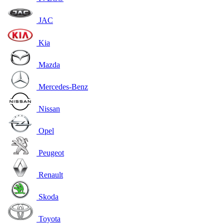
JAC
Kia
Mazda
Mercedes-Benz
Nissan
Opel
Peugeot
Renault
Skoda
Toyota