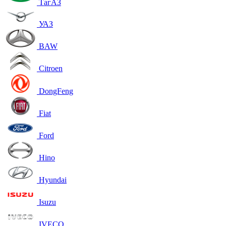
ТагАЗ
УАЗ
BAW
Citroen
DongFeng
Fiat
Ford
Hino
Hyundai
Isuzu
IVECO