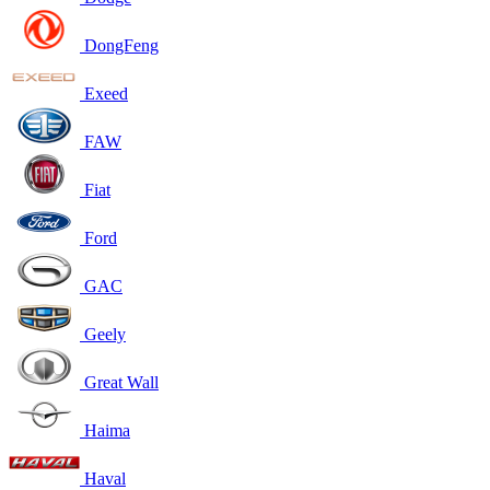
DongFeng
Exeed
FAW
Fiat
Ford
GAC
Geely
Great Wall
Haima
Haval