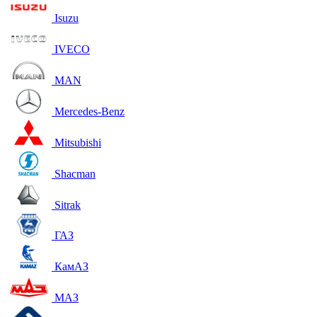
Isuzu
IVECO
MAN
Mercedes-Benz
Mitsubishi
Shacman
Sitrak
ГАЗ
КамАЗ
МАЗ