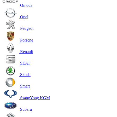
Omoda
Opel
Peugeot
Porsche
Renault
SEAT
Skoda
Smart
SsangYong KGM
Subaru