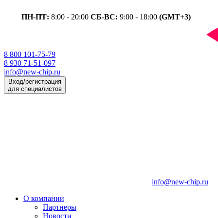
ПН-ПТ:
8:00 - 20:00
СБ-ВС:
9:00 - 18:00
(GMT+3)
8 800 101-75-79
8 930 71-51-097
info@new-chip.ru
Вход/регистрация
для специалистов
info@new-chip.ru
О компании
Партнеры
Новости