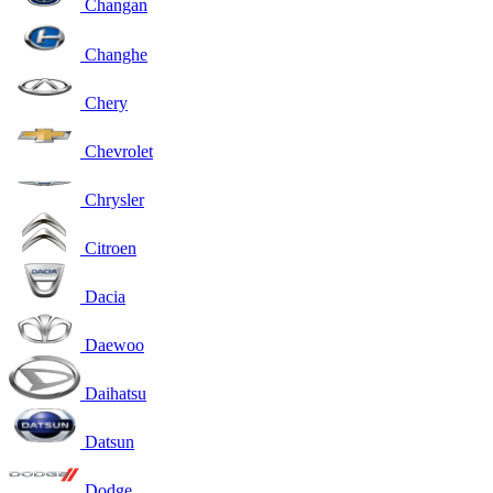
Changan
Changhe
Chery
Chevrolet
Chrysler
Citroen
Dacia
Daewoo
Daihatsu
Datsun
Dodge