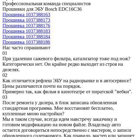
Профессиональная команда специалистов
Прошивки для ЭБУ Bosch EDC16C36
Прошивка 1037388163
Прошивка 1037388173
Прошивка 1037388176
Прошивка 1037388183
Прошивка 1037388184
Прошивка 1037388186
Нас часто спрашивают
01
При удалении сажевого фильтра, катализатор тоже под нож?
Категорически нет. Он крайне редко выходит из строя на
дизелях.
02
Как отличается рефлеш ЭБУ на радиорынке и в автосервисе?
Цены различаются почти на порядок.
Примерно так, как фильм в кинотеатре от пиратской "вебки".
03
После ремонта у дилера, в блок записана обновленная
стандартная программа. Мне восстановят бесплатно,
купленные мною настройки?
Мы в таком случае, всегда идем навстречу заказчику и
готовим модификацию на новом файле. Владельцу авто
остается договориться непосредственно с мастером, о записи
обновленного содержимого. Как правило, мастер или запишет