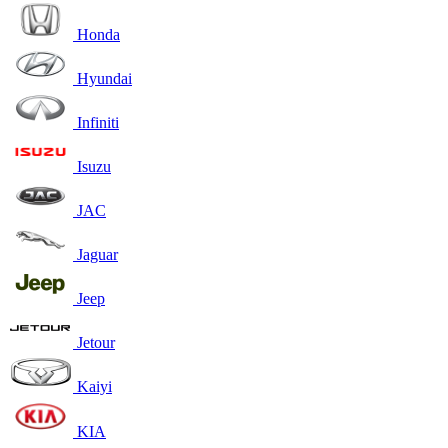
Honda
Hyundai
Infiniti
Isuzu
JAC
Jaguar
Jeep
Jetour
Kaiyi
KIA