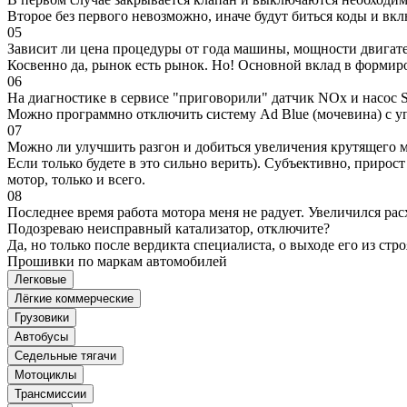
Второе без первого невозможно, иначе будут биться коды и вк
05
Зависит ли цена процедуры от года машины, мощности двигател
Косвенно да, рынок есть рынок. Но! Основной вклад в формир
06
На диагностике в сервисе "приговорили" датчик NOx и насос S
Можно программно отключить систему Ad Blue (мочевина) с уп
07
Можно ли улучшить разгон и добиться увеличения крутящего м
Если только будете в это сильно верить). Субъективно, прирос
мотор, только и всего.
08
Последнее время работа мотора меня не радует. Увеличился рас
Подозреваю неисправный катализатор, отключите?
Да, но только после вердикта специалиста, о выходе его из стро
Прошивки по маркам автомобилей
Легковые
Лёгкие коммерческие
Грузовики
Автобусы
Седельные тягачи
Мотоциклы
Трансмиссии