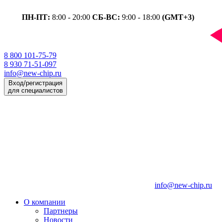
ПН-ПТ:
8:00 - 20:00
СБ-ВС:
9:00 - 18:00
(GMT+3)
8 800 101-75-79
8 930 71-51-097
info@new-chip.ru
Вход/регистрация
для специалистов
info@new-chip.ru
О компании
Партнеры
Новости