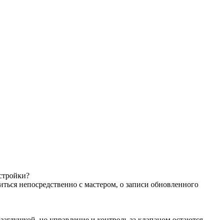
астройки?
иться непосредственно с мастером, о записи обновленного
аглушкой, но управление и контроль за клапаном остаются.