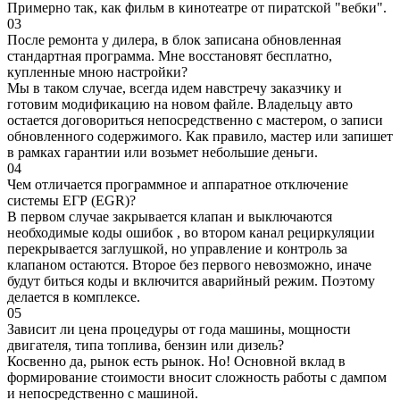
Примерно так, как фильм в кинотеатре от пиратской "вебки".
03
После ремонта у дилера, в блок записана обновленная
стандартная программа. Мне восстановят бесплатно,
купленные мною настройки?
Мы в таком случае, всегда идем навстречу заказчику и
готовим модификацию на новом файле. Владельцу авто
остается договориться непосредственно с мастером, о записи
обновленного содержимого. Как правило, мастер или запишет
в рамках гарантии или возьмет небольшие деньги.
04
Чем отличается программное и аппаратное отключение
системы ЕГР (EGR)?
В первом случае закрывается клапан и выключаются
необходимые коды ошибок , во втором канал рециркуляции
перекрывается заглушкой, но управление и контроль за
клапаном остаются. Второе без первого невозможно, иначе
будут биться коды и включится аварийный режим. Поэтому
делается в комплексе.
05
Зависит ли цена процедуры от года машины, мощности
двигателя, типа топлива, бензин или дизель?
Косвенно да, рынок есть рынок. Но! Основной вклад в
формирование стоимости вносит сложность работы с дампом
и непосредственно с машиной.