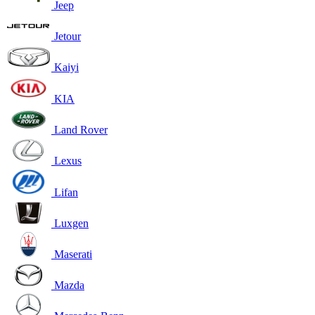
Jeep
Jetour
Kaiyi
KIA
Land Rover
Lexus
Lifan
Luxgen
Maserati
Mazda