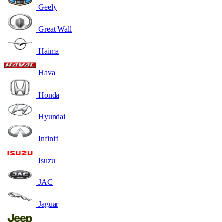
Geely
Great Wall
Haima
Haval
Honda
Hyundai
Infiniti
Isuzu
JAC
Jaguar