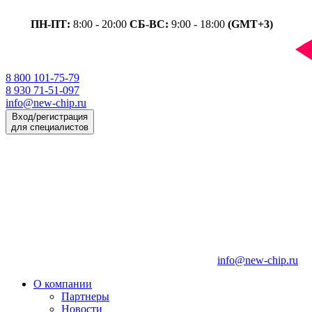
ПН-ПТ:
8:00 - 20:00
СБ-ВС:
9:00 - 18:00
(GMT+3)
8 800 101-75-79
8 930 71-51-097
info@new-chip.ru
Вход/регистрация
для специалистов
info@new-chip.ru
О компании
Партнеры
Новости