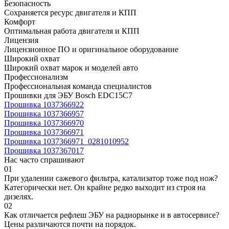
Безопасность
Сохраняется ресурс двигателя и КПП
Комфорт
Оптимальная работа двигателя и КПП
Лицензия
Лицензионное ПО и оригинальное оборудование
Широкий охват
Широкий охват марок и моделей авто
Профессионализм
Профессиональная команда специалистов
Прошивки для ЭБУ Bosch EDC15C7
Прошивка 1037366922
Прошивка 1037366957
Прошивка 1037366970
Прошивка 1037366971
Прошивка 1037366971_0281010952
Прошивка 1037367017
Нас часто спрашивают
01
При удалении сажевого фильтра, катализатор тоже под нож?
Категорически нет. Он крайне редко выходит из строя на
дизелях.
02
Как отличается рефлеш ЭБУ на радиорынке и в автосервисе?
Цены различаются почти на порядок.