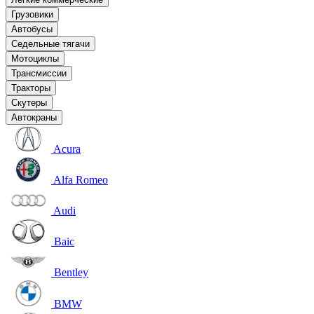
Грузовики
Автобусы
Седельные тягачи
Мотоциклы
Трансмиссии
Тракторы
Скутеры
Автокраны
Acura
Alfa Romeo
Audi
Baic
Bentley
BMW