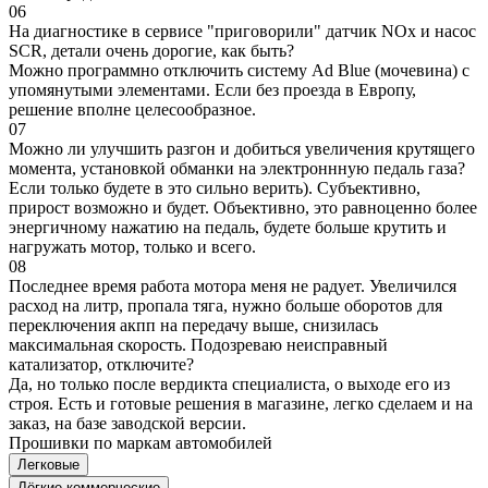
06
На диагностике в сервисе "приговорили" датчик NOx и насос
SCR, детали очень дорогие, как быть?
Можно программно отключить систему Ad Blue (мочевина) с
упомянутыми элементами. Если без проезда в Европу,
решение вполне целесообразное.
07
Можно ли улучшить разгон и добиться увеличения крутящего
момента, установкой обманки на электроннную педаль газа?
Если только будете в это сильно верить). Субъективно,
прирост возможно и будет. Объективно, это равноценно более
энергичному нажатию на педаль, будете больше крутить и
нагружать мотор, только и всего.
08
Последнее время работа мотора меня не радует. Увеличился
расход на литр, пропала тяга, нужно больше оборотов для
переключения акпп на передачу выше, снизилась
максимальная скорость. Подозреваю неисправный
катализатор, отключите?
Да, но только после вердикта специалиста, о выходе его из
строя. Есть и готовые решения в магазине, легко сделаем и на
заказ, на базе заводской версии.
Прошивки по маркам автомобилей
Легковые
Лёгкие коммерческие