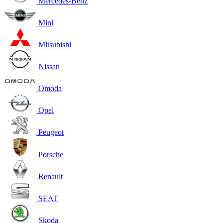
Mercedes-Benz
Mini
Mitsubishi
Nissan
Omoda
Opel
Peugeot
Porsche
Renault
SEAT
Skoda