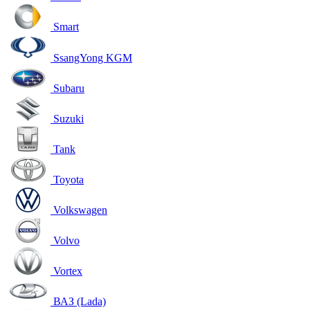
Smart
SsangYong KGM
Subaru
Suzuki
Tank
Toyota
Volkswagen
Volvo
Vortex
ВАЗ (Lada)