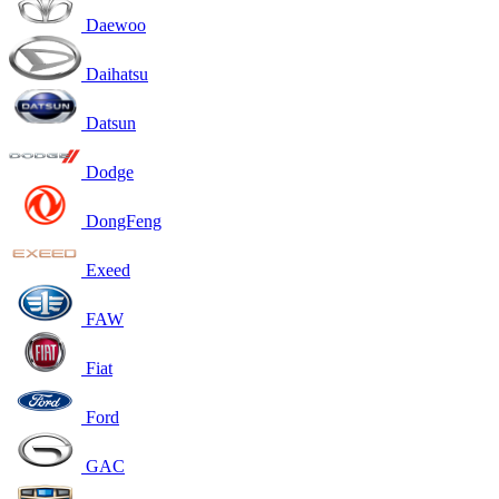
Daewoo
Daihatsu
Datsun
Dodge
DongFeng
Exeed
FAW
Fiat
Ford
GAC