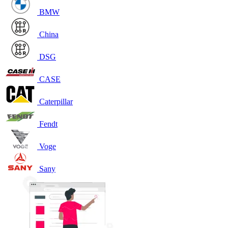
BMW
China
DSG
CASE
Caterpillar
Fendt
Voge
Sany