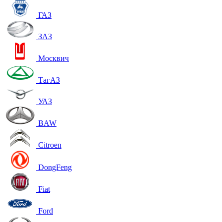
ГАЗ
ЗАЗ
Москвич
ТагАЗ
УАЗ
BAW
Citroen
DongFeng
Fiat
Ford