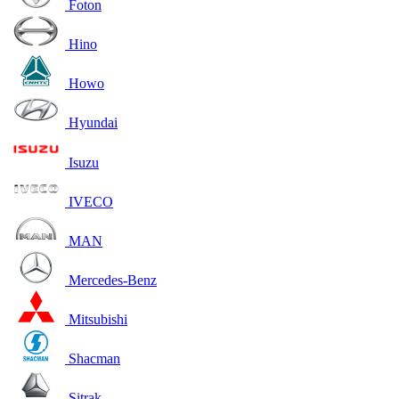
Foton
Hino
Howo
Hyundai
Isuzu
IVECO
MAN
Mercedes-Benz
Mitsubishi
Shacman
Sitrak