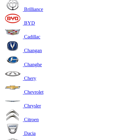
Brilliance
BYD
Cadillac
Changan
Changhe
Chery
Chevrolet
Chrysler
Citroen
Dacia