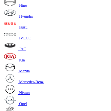
Hino
Hyundai
Isuzu
IVECO
JAC
Kia
Mazda
Mercedes-Benz
Nissan
Opel