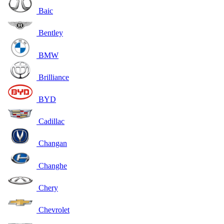
Baic
Bentley
BMW
Brilliance
BYD
Cadillac
Changan
Changhe
Chery
Chevrolet