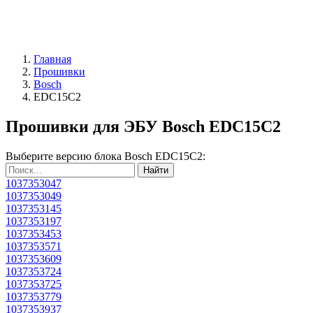
Главная
Прошивки
Bosch
EDC15C2
Прошивки для ЭБУ Bosch EDC15C2
Выберите версию блока Bosch EDC15C2:
Найти
1037353047
1037353049
1037353145
1037353197
1037353453
1037353571
1037353609
1037353724
1037353725
1037353779
1037353937