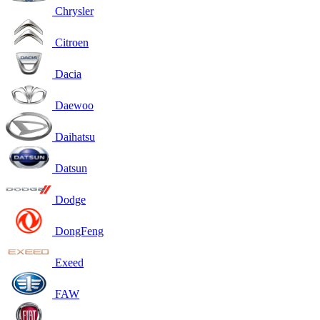
Chrysler
Citroen
Dacia
Daewoo
Daihatsu
Datsun
Dodge
DongFeng
Exeed
FAW