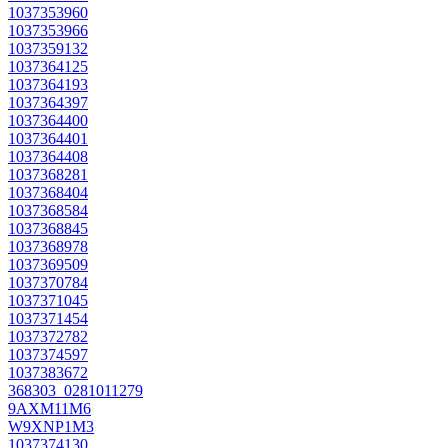
1037353960
1037353966
1037359132
1037364125
1037364193
1037364397
1037364400
1037364401
1037364408
1037368281
1037368404
1037368584
1037368845
1037368978
1037369509
1037370784
1037371045
1037371454
1037372782
1037374597
1037383672
368303_0281011279
9AXM11M6
W9XNP1M3
1037374130