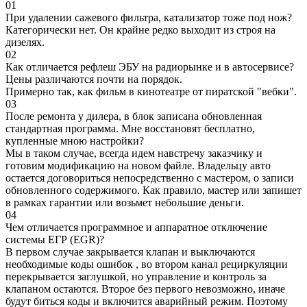
01
При удалении сажевого фильтра, катализатор тоже под нож?
Категорически нет. Он крайне редко выходит из строя на
дизелях.
02
Как отличается рефлеш ЭБУ на радиорынке и в автосервисе?
Цены различаются почти на порядок.
Примерно так, как фильм в кинотеатре от пиратской "вебки".
03
После ремонта у дилера, в блок записана обновленная
стандартная программа. Мне восстановят бесплатно,
купленные мною настройки?
Мы в таком случае, всегда идем навстречу заказчику и
готовим модификацию на новом файле. Владельцу авто
остается договориться непосредственно с мастером, о записи
обновленного содержимого. Как правило, мастер или запишет
в рамках гарантии или возьмет небольшие деньги.
04
Чем отличается программное и аппаратное отключение
системы ЕГР (EGR)?
В первом случае закрывается клапан и выключаются
необходимые коды ошибок , во втором канал рециркуляции
перекрывается заглушкой, но управление и контроль за
клапаном остаются. Второе без первого невозможно, иначе
будут биться коды и включится аварийный режим. Поэтому