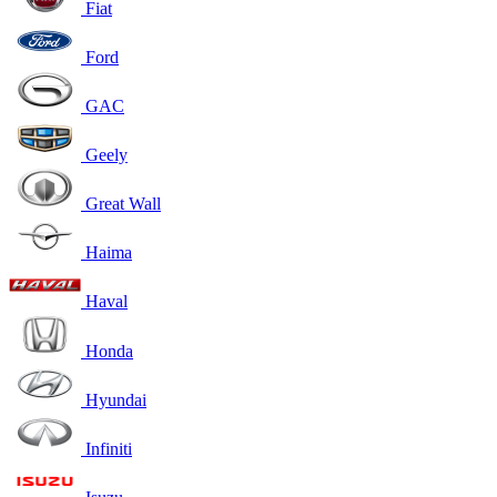
Fiat
Ford
GAC
Geely
Great Wall
Haima
Haval
Honda
Hyundai
Infiniti