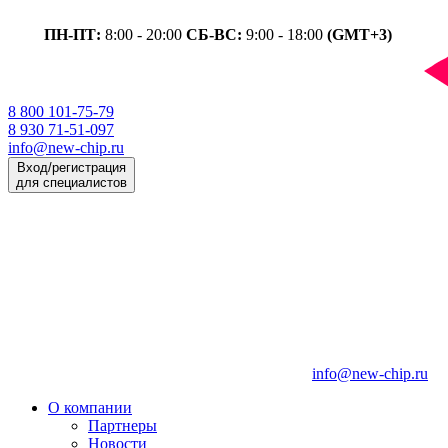
ПН-ПТ:
8:00 - 20:00
СБ-ВС:
9:00 - 18:00
(GMT+3)
8 800 101-75-79
8 930 71-51-097
info@new-chip.ru
Вход/регистрация
для специалистов
info@new-chip.ru
О компании
Партнеры
Новости