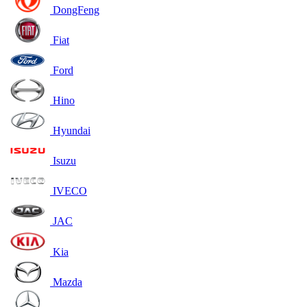
DongFeng
Fiat
Ford
Hino
Hyundai
Isuzu
IVECO
JAC
Kia
Mazda