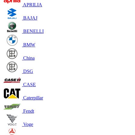
APRILIA
BAJAJ
BENELLI
BMW
China
DSG
CASE
Caterpillar
Fendt
Voge