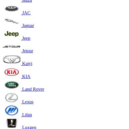
Isuzu
JAC
Jaguar
Jeep
Jetour
Kaiyi
KIA
Land Rover
Lexus
Lifan
Luxgen