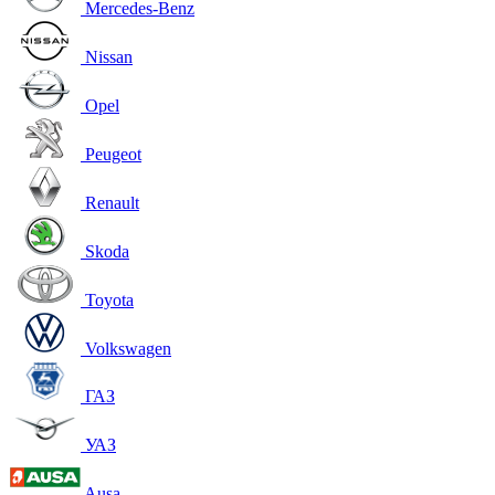
Mercedes-Benz
Nissan
Opel
Peugeot
Renault
Skoda
Toyota
Volkswagen
ГАЗ
УАЗ
Ausa