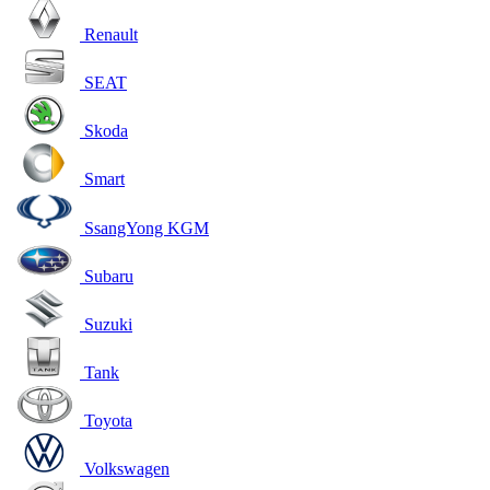
Renault
SEAT
Skoda
Smart
SsangYong KGM
Subaru
Suzuki
Tank
Toyota
Volkswagen