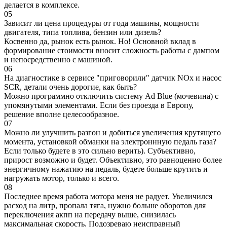
делается в комплексе.
05
Зависит ли цена процедуры от года машины, мощности
двигателя, типа топлива, бензин или дизель?
Косвенно да, рынок есть рынок. Но! Основной вклад в
формирование стоимости вносит сложность работы с дампом
и непосредственно с машиной.
06
На диагностике в сервисе "приговорили" датчик NOx и насос
SCR, детали очень дорогие, как быть?
Можно программно отключить систему Ad Blue (мочевина) с
упомянутыми элементами. Если без проезда в Европу,
решение вполне целесообразное.
07
Можно ли улучшить разгон и добиться увеличения крутящего
момента, установкой обманки на электроннную педаль газа?
Если только будете в это сильно верить). Субъективно,
прирост возможно и будет. Объективно, это равноценно более
энергичному нажатию на педаль, будете больше крутить и
нагружать мотор, только и всего.
08
Последнее время работа мотора меня не радует. Увеличился
расход на литр, пропала тяга, нужно больше оборотов для
переключения акпп на передачу выше, снизилась
максимальная скорость. Подозреваю неисправный