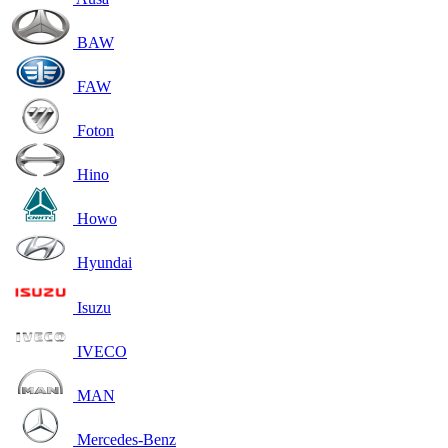
BAW
FAW
Foton
Hino
Howo
Hyundai
Isuzu
IVECO
MAN
Mercedes-Benz