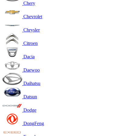
Chery
Chevrolet
Chrysler
Citroen
Dacia
Daewoo
Daihatsu
Datsun
Dodge
DongFeng