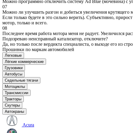
Можно программно отключить систему Ad Blue (мочевина) с уп
07
Можно ли улучшить разгон и добиться увеличения крутящего м
Если только будете в это сильно верить). Субъективно, прирос
мотор, только и всего.
08
Последнее время работа мотора меня не радует. Увеличился рас
Подозреваю неисправный катализатор, отключите?
Да, но только после вердикта специалиста, о выходе его из стро
Прошивки по маркам автомобилей
Легковые
Лёгкие коммерческие
Грузовики
Автобусы
Седельные тягачи
Мотоциклы
Трансмиссии
Тракторы
Скутеры
Автокраны
Acura