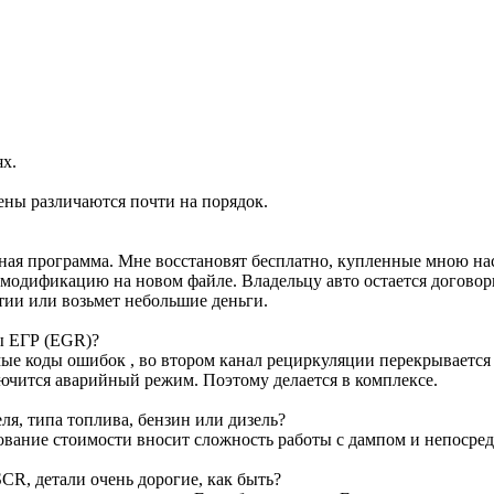
ях.
ены различаются почти на порядок.
ртная программа. Мне восстановят бесплатно, купленные мною н
м модификацию на новом файле. Владельцу авто остается договор
тии или возьмет небольшие деньги.
ы ЕГР (EGR)?
е коды ошибок , во втором канал рециркуляции перекрывается з
лючится аварийный режим. Поэтому делается в комплексе.
я, типа топлива, бензин или дизель?
ование стоимости вносит сложность работы с дампом и непосре
CR, детали очень дорогие, как быть?