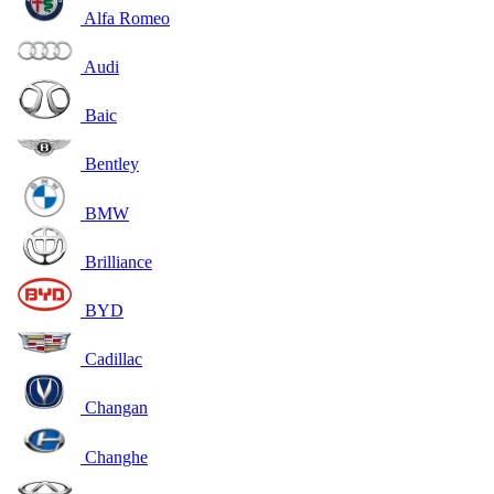
Alfa Romeo
Audi
Baic
Bentley
BMW
Brilliance
BYD
Cadillac
Changan
Changhe