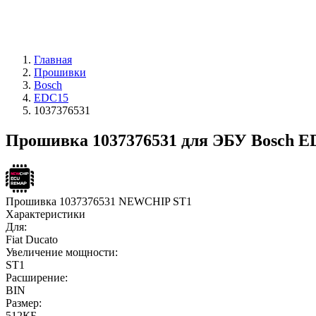
Главная
Прошивки
Bosch
EDC15
1037376531
Прошивка 1037376531 для ЭБУ Bosch E
Прошивка 1037376531 NEWCHIP ST1
Характеристики
Для:
Fiat Ducato
Увеличение мощности:
ST1
Расширение:
BIN
Размер:
512КБ