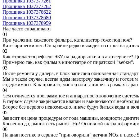
Прошивка 1037377261
Прошивка 1037377262
Прошивка 1037378622
Прошивка 1037378680
Прошивка 1037378959
Нас часто спрашивают
01
При удалении сажевого фильтра, катализатор тоже под нож?
Категорически нет. Он крайне редко выходит из строя на дизел
02
Как отличается рефлеш ЭБУ на радиорынке и в автосервисе? Ц
Примерно так, как фильм в кинотеатре от пиратской "вебки".
03
После ремонта у дилера, в блок записана обновленная станда
Мы в таком случае, всегда идем навстречу заказчику и готови
содержимого. Как правило, мастер или запишет в рамках гаран
04
Чем отличается программное и аппаратное отключение систем
В первом случае закрывается клапан и выключаются необходимы
Второе без первого невозможно, иначе будут биться коды и вк
05
Зависит ли цена процедуры от года машины, мощности двигател
Косвенно да, рынок есть рынок. Но! Основной вклад в формир
06
На диагностике в сервисе "приговорили" датчик NOx и насос S