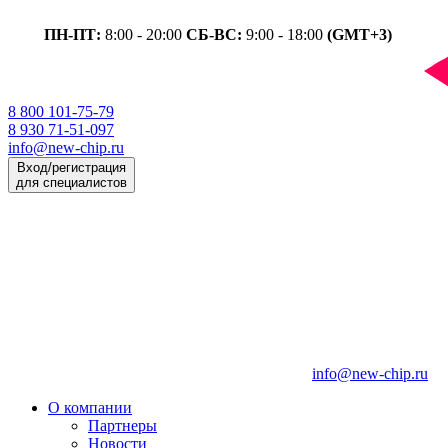
ПН-ПТ:
8:00 - 20:00
СБ-ВС:
9:00 - 18:00
(GMT+3)
8 800 101-75-79
8 930 71-51-097
info@new-chip.ru
Вход/регистрация
для специалистов
info@new-chip.ru
О компании
Партнеры
Новости