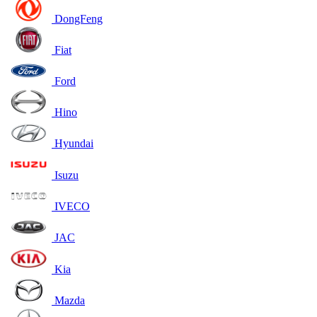
DongFeng
Fiat
Ford
Hino
Hyundai
Isuzu
IVECO
JAC
Kia
Mazda