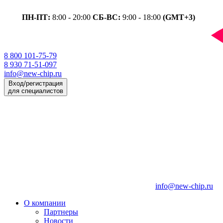
ПН-ПТ:
8:00 - 20:00
СБ-ВС:
9:00 - 18:00
(GMT+3)
8 800 101-75-79
8 930 71-51-097
info@new-chip.ru
Вход/регистрация
для специалистов
info@new-chip.ru
О компании
Партнеры
Новости