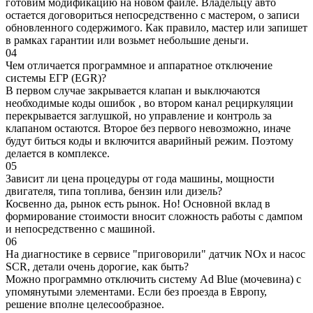
готовим модификацию на новом файле. Владельцу авто
остается договориться непосредственно с мастером, о записи
обновленного содержимого. Как правило, мастер или запишет
в рамках гарантии или возьмет небольшие деньги.
04
Чем отличается программное и аппаратное отключение
системы ЕГР (EGR)?
В первом случае закрывается клапан и выключаются
необходимые коды ошибок , во втором канал рециркуляции
перекрывается заглушкой, но управление и контроль за
клапаном остаются. Второе без первого невозможно, иначе
будут биться коды и включится аварийный режим. Поэтому
делается в комплексе.
05
Зависит ли цена процедуры от года машины, мощности
двигателя, типа топлива, бензин или дизель?
Косвенно да, рынок есть рынок. Но! Основной вклад в
формирование стоимости вносит сложность работы с дампом
и непосредственно с машиной.
06
На диагностике в сервисе "приговорили" датчик NOx и насос
SCR, детали очень дорогие, как быть?
Можно программно отключить систему Ad Blue (мочевина) с
упомянутыми элементами. Если без проезда в Европу,
решение вполне целесообразное.