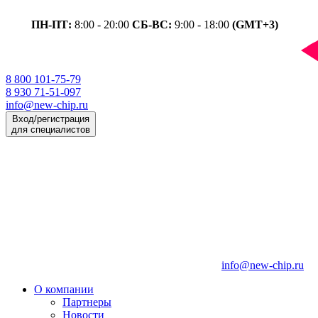
ПН-ПТ:
8:00 - 20:00
СБ-ВС:
9:00 - 18:00
(GMT+3)
8 800 101-75-79
8 930 71-51-097
info@new-chip.ru
Вход/регистрация
для специалистов
info@new-chip.ru
О компании
Партнеры
Новости