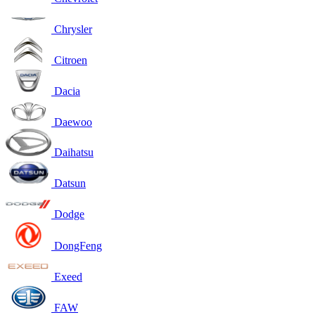
Chrysler
Citroen
Dacia
Daewoo
Daihatsu
Datsun
Dodge
DongFeng
Exeed
FAW