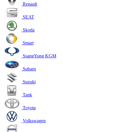
Renault
SEAT
Skoda
Smart
SsangYong KGM
Subaru
Suzuki
Tank
Toyota
Volkswagen