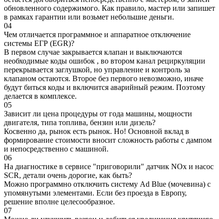
обновленного содержимого. Как правило, мастер или запишет
в рамках гарантии или возьмет небольшие деньги.
04
Чем отличается программное и аппаратное отключение
системы ЕГР (EGR)?
В первом случае закрывается клапан и выключаются
необходимые коды ошибок , во втором канал рециркуляции
перекрывается заглушкой, но управление и контроль за
клапаном остаются. Второе без первого невозможно, иначе
будут биться коды и включится аварийный режим. Поэтому
делается в комплексе.
05
Зависит ли цена процедуры от года машины, мощности
двигателя, типа топлива, бензин или дизель?
Косвенно да, рынок есть рынок. Но! Основной вклад в
формирование стоимости вносит сложность работы с дампом
и непосредственно с машиной.
06
На диагностике в сервисе "приговорили" датчик NOx и насос
SCR, детали очень дорогие, как быть?
Можно программно отключить систему Ad Blue (мочевина) с
упомянутыми элементами. Если без проезда в Европу,
решение вполне целесообразное.
07