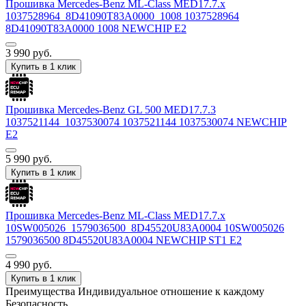
Прошивка Mercedes-Benz ML-Class MED17.7.x
1037528964_8D41090T83A0000_1008 1037528964
8D41090T83A0000 1008 NEWCHIP E2
3 990
руб.
Купить в 1 клик
Прошивка Mercedes-Benz GL 500 MED17.7.3
1037521144_1037530074 1037521144 1037530074 NEWCHIP
E2
5 990
руб.
Купить в 1 клик
Прошивка Mercedes-Benz ML-Class MED17.7.x
10SW005026_1579036500_8D45520U83A0004 10SW005026
1579036500 8D45520U83A0004 NEWCHIP ST1 E2
4 990
руб.
Купить в 1 клик
Преимущества
Индивидуальное отношение к каждому
Безопасность