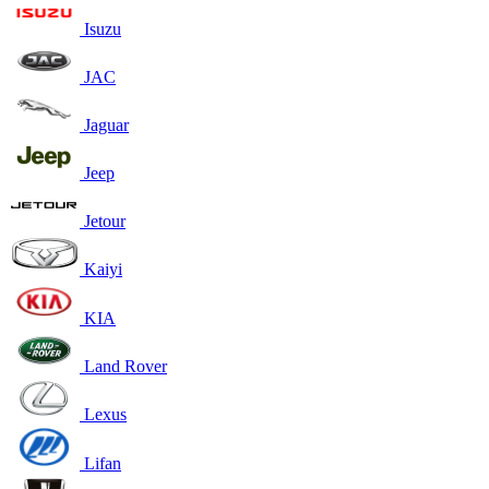
Isuzu
JAC
Jaguar
Jeep
Jetour
Kaiyi
KIA
Land Rover
Lexus
Lifan