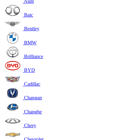
Audi
Baic
Bentley
BMW
Brilliance
BYD
Cadillac
Changan
Changhe
Chery
Chevrolet