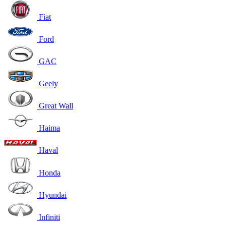
Fiat
Ford
GAC
Geely
Great Wall
Haima
Haval
Honda
Hyundai
Infiniti