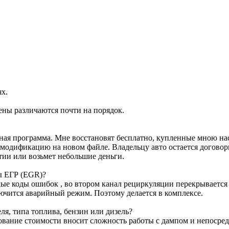
ях.
ены различаются почти на порядок.
ртная программа. Мне восстановят бесплатно, купленные мною н
м модификацию на новом файле. Владельцу авто остается договор
тии или возьмет небольшие деньги.
ы ЕГР (EGR)?
е коды ошибок , во втором канал рециркуляции перекрывается з
лючится аварийный режим. Поэтому делается в комплексе.
я, типа топлива, бензин или дизель?
ование стоимости вносит сложность работы с дампом и непосре