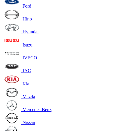
Ford
Hino
Hyundai
Isuzu
IVECO
JAC
Kia
Mazda
Mercedes-Benz
Nissan