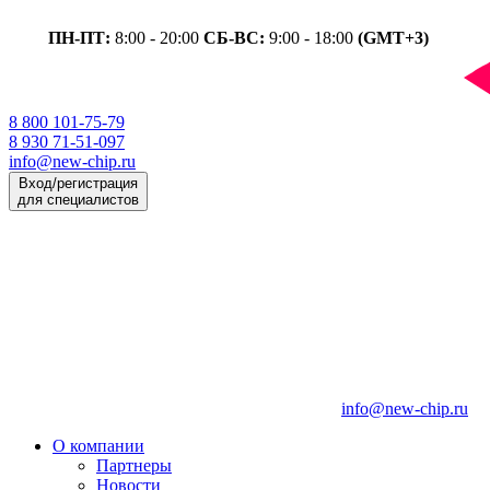
ПН-ПТ:
8:00 - 20:00
СБ-ВС:
9:00 - 18:00
(GMT+3)
8 800 101-75-79
8 930 71-51-097
info@new-chip.ru
Вход/регистрация
для специалистов
info@new-chip.ru
О компании
Партнеры
Новости