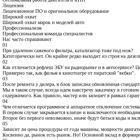
Лицензия
Лицензионное ПО и оригинальное оборудование
Широкий охват
Широкий охват марок и моделей авто
Профессионализм
Профессиональная команда специалистов
Нас часто спрашивают
01
При удалении сажевого фильтра, катализатор тоже под нож?
Категорически нет. Он крайне редко выходит из строя на дизел
02
Как отличается рефлеш ЭБУ на радиорынке и в автосервисе? Ц
Примерно так, как фильм в кинотеатре от пиратской "вебки".
03
После ремонта у дилера, в блок записана обновленная станда
Мы в таком случае, всегда идем навстречу заказчику и готови
содержимого. Как правило, мастер или запишет в рамках гаран
04
Чем отличается программное и аппаратное отключение систем
В первом случае закрывается клапан и выключаются необходимы
Второе без первого невозможно, иначе будут биться коды и вк
05
Зависит ли цена процедуры от года машины, мощности двигател
Косвенно да, рынок есть рынок. Но! Основной вклад в формир