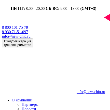
ПН-ПТ:
8:00 - 20:00
СБ-ВС:
9:00 - 18:00
(GMT+3)
8 800 101-75-79
8 930 71-51-097
info@new-chip.ru
Вход/регистрация
для специалистов
info@new-chip.ru
О компании
Партнеры
Новости