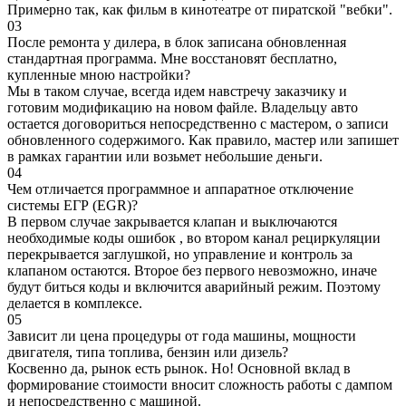
Примерно так, как фильм в кинотеатре от пиратской "вебки".
03
После ремонта у дилера, в блок записана обновленная
стандартная программа. Мне восстановят бесплатно,
купленные мною настройки?
Мы в таком случае, всегда идем навстречу заказчику и
готовим модификацию на новом файле. Владельцу авто
остается договориться непосредственно с мастером, о записи
обновленного содержимого. Как правило, мастер или запишет
в рамках гарантии или возьмет небольшие деньги.
04
Чем отличается программное и аппаратное отключение
системы ЕГР (EGR)?
В первом случае закрывается клапан и выключаются
необходимые коды ошибок , во втором канал рециркуляции
перекрывается заглушкой, но управление и контроль за
клапаном остаются. Второе без первого невозможно, иначе
будут биться коды и включится аварийный режим. Поэтому
делается в комплексе.
05
Зависит ли цена процедуры от года машины, мощности
двигателя, типа топлива, бензин или дизель?
Косвенно да, рынок есть рынок. Но! Основной вклад в
формирование стоимости вносит сложность работы с дампом
и непосредственно с машиной.