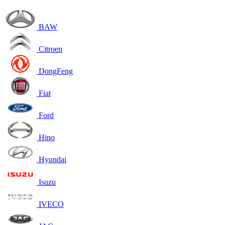
BAW
Citroen
DongFeng
Fiat
Ford
Hino
Hyundai
Isuzu
IVECO