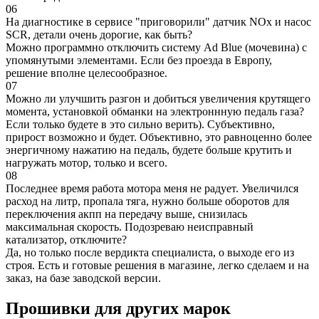
06
На диагностике в сервисе "приговорили" датчик NOx и насос
SCR, детали очень дорогие, как быть?
Можно программно отключить систему Ad Blue (мочевина) с
упомянутыми элементами. Если без проезда в Европу,
решение вполне целесообразное.
07
Можно ли улучшить разгон и добиться увеличения крутящего
момента, установкой обманки на электроннную педаль газа?
Если только будете в это сильно верить). Субъективно,
прирост возможно и будет. Объективно, это равноценно более
энергичному нажатию на педаль, будете больше крутить и
нагружать мотор, только и всего.
08
Последнее время работа мотора меня не радует. Увеличился
расход на литр, пропала тяга, нужно больше оборотов для
переключения акпп на передачу выше, снизилась
максимальная скорость. Подозреваю неисправный
катализатор, отключите?
Да, но только после вердикта специалиста, о выходе его из
строя. Есть и готовые решения в магазине, легко сделаем и на
заказ, на базе заводской версии.
Прошивки для других марок