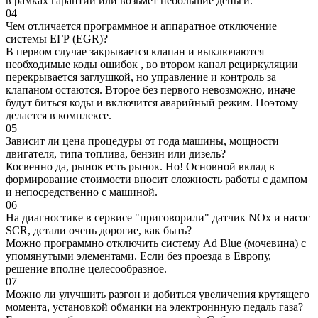
в рамках гарантии или возьмет небольшие деньги.
04
Чем отличается программное и аппаратное отключение
системы ЕГР (EGR)?
В первом случае закрывается клапан и выключаются
необходимые коды ошибок , во втором канал рециркуляции
перекрывается заглушкой, но управление и контроль за
клапаном остаются. Второе без первого невозможно, иначе
будут биться коды и включится аварийный режим. Поэтому
делается в комплексе.
05
Зависит ли цена процедуры от года машины, мощности
двигателя, типа топлива, бензин или дизель?
Косвенно да, рынок есть рынок. Но! Основной вклад в
формирование стоимости вносит сложность работы с дампом
и непосредственно с машиной.
06
На диагностике в сервисе "приговорили" датчик NOx и насос
SCR, детали очень дорогие, как быть?
Можно программно отключить систему Ad Blue (мочевина) с
упомянутыми элементами. Если без проезда в Европу,
решение вполне целесообразное.
07
Можно ли улучшить разгон и добиться увеличения крутящего
момента, установкой обманки на электроннную педаль газа?