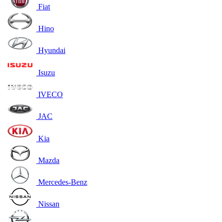
Fiat
Hino
Hyundai
Isuzu
IVECO
JAC
Kia
Mazda
Mercedes-Benz
Nissan