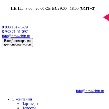
ПН-ПТ:
8:00 - 20:00
СБ-ВС:
9:00 - 18:00
(GMT+3)
8 800 101-75-79
8 930 71-51-097
info@new-chip.ru
Вход/регистрация
для специалистов
info@new-chip.ru
О компании
Партнеры
Новости