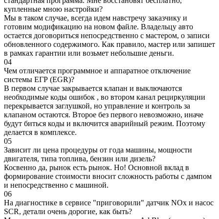
стандартная программа. Мне восстановят бесплатно,
купленные мною настройки?
Мы в таком случае, всегда идем навстречу заказчику и
готовим модификацию на новом файле. Владельцу авто
остается договориться непосредственно с мастером, о записи
обновленного содержимого. Как правило, мастер или запишет
в рамках гарантии или возьмет небольшие деньги.
04
Чем отличается программное и аппаратное отключение
системы ЕГР (EGR)?
В первом случае закрывается клапан и выключаются
необходимые коды ошибок , во втором канал рециркуляции
перекрывается заглушкой, но управление и контроль за
клапаном остаются. Второе без первого невозможно, иначе
будут биться коды и включится аварийный режим. Поэтому
делается в комплексе.
05
Зависит ли цена процедуры от года машины, мощности
двигателя, типа топлива, бензин или дизель?
Косвенно да, рынок есть рынок. Но! Основной вклад в
формирование стоимости вносит сложность работы с дампом
и непосредственно с машиной.
06
На диагностике в сервисе "приговорили" датчик NOx и насос
SCR, детали очень дорогие, как быть?