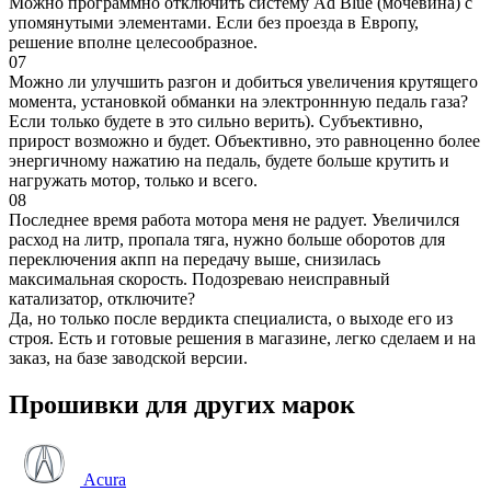
Можно программно отключить систему Ad Blue (мочевина) с
упомянутыми элементами. Если без проезда в Европу,
решение вполне целесообразное.
07
Можно ли улучшить разгон и добиться увеличения крутящего
момента, установкой обманки на электроннную педаль газа?
Если только будете в это сильно верить). Субъективно,
прирост возможно и будет. Объективно, это равноценно более
энергичному нажатию на педаль, будете больше крутить и
нагружать мотор, только и всего.
08
Последнее время работа мотора меня не радует. Увеличился
расход на литр, пропала тяга, нужно больше оборотов для
переключения акпп на передачу выше, снизилась
максимальная скорость. Подозреваю неисправный
катализатор, отключите?
Да, но только после вердикта специалиста, о выходе его из
строя. Есть и готовые решения в магазине, легко сделаем и на
заказ, на базе заводской версии.
Прошивки для других марок
Acura