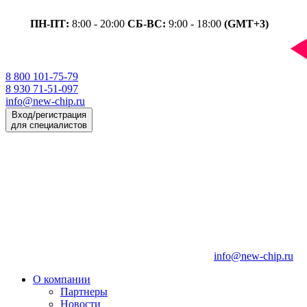
ПН-ПТ:
8:00 - 20:00
СБ-ВС:
9:00 - 18:00
(GMT+3)
8 800 101-75-79
8 930 71-51-097
info@new-chip.ru
Вход/регистрация
для специалистов
info@new-chip.ru
О компании
Партнеры
Новости