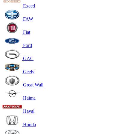
Exeed
FAW
Fiat
Ford
GAC
Geely
Great Wall
Haima
Haval
Honda