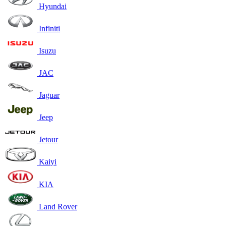
Hyundai
Infiniti
Isuzu
JAC
Jaguar
Jeep
Jetour
Kaiyi
KIA
Land Rover