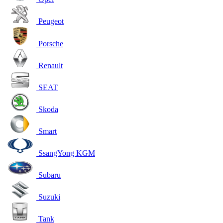
Peugeot
Porsche
Renault
SEAT
Skoda
Smart
SsangYong KGM
Subaru
Suzuki
Tank