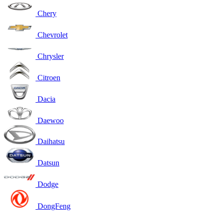
Chery
Chevrolet
Chrysler
Citroen
Dacia
Daewoo
Daihatsu
Datsun
Dodge
DongFeng