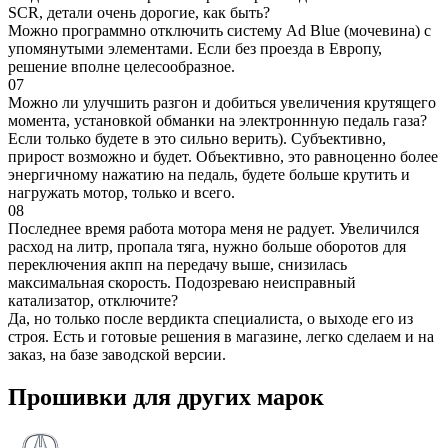
SCR, детали очень дорогие, как быть?
Можно программно отключить систему Ad Blue (мочевина) с
упомянутыми элементами. Если без проезда в Европу,
решение вполне целесообразное.
07
Можно ли улучшить разгон и добиться увеличения крутящего
момента, установкой обманки на электроннную педаль газа?
Если только будете в это сильно верить). Субъективно,
прирост возможно и будет. Объективно, это равноценно более
энергичному нажатию на педаль, будете больше крутить и
нагружать мотор, только и всего.
08
Последнее время работа мотора меня не радует. Увеличился
расход на литр, пропала тяга, нужно больше оборотов для
переключения акпп на передачу выше, снизилась
максимальная скорость. Подозреваю неисправный
катализатор, отключите?
Да, но только после вердикта специалиста, о выходе его из
строя. Есть и готовые решения в магазине, легко сделаем и на
заказ, на базе заводской версии.
Прошивки для других марок