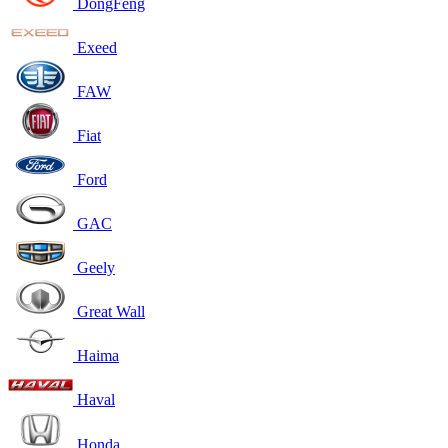
DongFeng
Exeed
FAW
Fiat
Ford
GAC
Geely
Great Wall
Haima
Haval
Honda