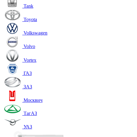
Tank
Toyota
Volkswagen
Volvo
Vortex
ГАЗ
ЗАЗ
Москвич
ТагАЗ
УАЗ