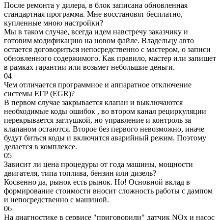
После ремонта у дилера, в блок записана обновленная
стандартная программа. Мне восстановят бесплатно,
купленные мною настройки?
Мы в таком случае, всегда идем навстречу заказчику и
готовим модификацию на новом файле. Владельцу авто
остается договориться непосредственно с мастером, о записи
обновленного содержимого. Как правило, мастер или запишет
в рамках гарантии или возьмет небольшие деньги.
04
Чем отличается программное и аппаратное отключение
системы ЕГР (EGR)?
В первом случае закрывается клапан и выключаются
необходимые коды ошибок , во втором канал рециркуляции
перекрывается заглушкой, но управление и контроль за
клапаном остаются. Второе без первого невозможно, иначе
будут биться коды и включится аварийный режим. Поэтому
делается в комплексе.
05
Зависит ли цена процедуры от года машины, мощности
двигателя, типа топлива, бензин или дизель?
Косвенно да, рынок есть рынок. Но! Основной вклад в
формирование стоимости вносит сложность работы с дампом
и непосредственно с машиной.
06
На диагностике в сервисе "приговорили" датчик NOx и насос