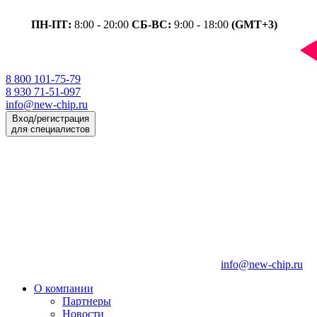
ПН-ПТ:
8:00 - 20:00
СБ-ВС:
9:00 - 18:00
(GMT+3)
8 800 101-75-79
8 930 71-51-097
info@new-chip.ru
Вход/регистрация
для специалистов
info@new-chip.ru
О компании
Партнеры
Новости