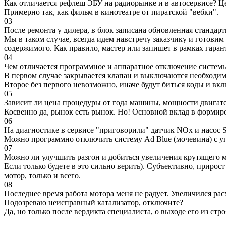
Как отличается рефлеш ЭБУ на радиорынке и в автосервисе? Ц
Примерно так, как фильм в кинотеатре от пиратской "вебки".
03
После ремонта у дилера, в блок записана обновленная станда
Мы в таком случае, всегда идем навстречу заказчику и готови
содержимого. Как правило, мастер или запишет в рамках гаран
04
Чем отличается программное и аппаратное отключение систем
В первом случае закрывается клапан и выключаются необходимы
Второе без первого невозможно, иначе будут биться коды и вк
05
Зависит ли цена процедуры от года машины, мощности двигател
Косвенно да, рынок есть рынок. Но! Основной вклад в формир
06
На диагностике в сервисе "приговорили" датчик NOx и насос S
Можно программно отключить систему Ad Blue (мочевина) с уп
07
Можно ли улучшить разгон и добиться увеличения крутящего м
Если только будете в это сильно верить). Субъективно, прирос
мотор, только и всего.
08
Последнее время работа мотора меня не радует. Увеличился рас
Подозреваю неисправный катализатор, отключите?
Да, но только после вердикта специалиста, о выходе его из стро