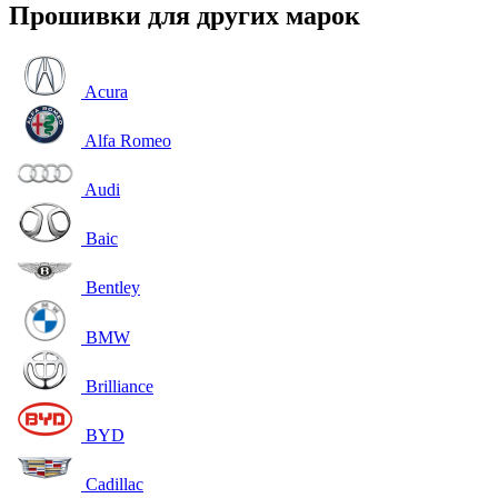
Прошивки для других марок
Acura
Alfa Romeo
Audi
Baic
Bentley
BMW
Brilliance
BYD
Cadillac