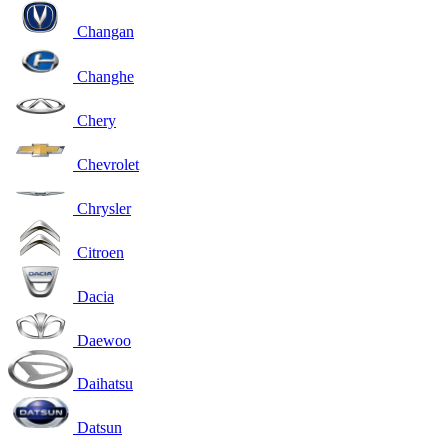
Changan
Changhe
Chery
Chevrolet
Chrysler
Citroen
Dacia
Daewoo
Daihatsu
Datsun