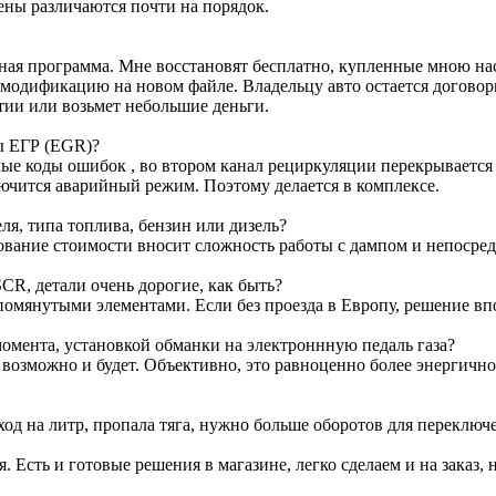
ены различаются почти на порядок.
ртная программа. Мне восстановят бесплатно, купленные мною н
м модификацию на новом файле. Владельцу авто остается договор
тии или возьмет небольшие деньги.
ы ЕГР (EGR)?
е коды ошибок , во втором канал рециркуляции перекрывается з
лючится аварийный режим. Поэтому делается в комплексе.
я, типа топлива, бензин или дизель?
ование стоимости вносит сложность работы с дампом и непосре
CR, детали очень дорогие, как быть?
омянутыми элементами. Если без проезда в Европу, решение вп
омента, установкой обманки на электроннную педаль газа?
т возможно и будет. Объективно, это равноценно более энергичн
ход на литр, пропала тяга, нужно больше оборотов для переключ
я. Есть и готовые решения в магазине, легко сделаем и на заказ, 